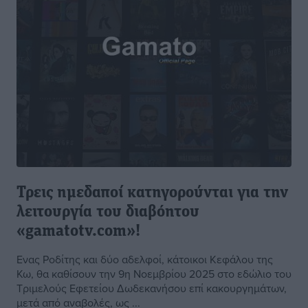
Τρεις ημεδαποί κατηγορούνται για την
λειτουργία του διαβόητου
«gamatotv.com»!
Ενας Ροδίτης και δύο αδελφοί, κάτοικοι Κεφάλου της
Κω, θα καθίσουν την 9η Νοεμβρίου 2025 στο εδώλιο του
Τριμελούς Εφετείου Δωδεκανήσου επί κακουργημάτων,
μετά από αναβολές, ως ...