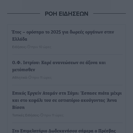
ΡΟΗ ΕΙΔΗΣΕΩΝ
Έτος – ορόσημο το 2025 για δωρεές οργάνων στην
Ελλάδα
Ειδήσεις
•
πριν 10 ώρες
Ο.Φ. Ιστρίου: Καρέ ανανεώσεων σε άξονα και
μετόπισθεν
Αθλητικά
•
πριν 11 ώρες
Επικός Εργκίν Αταμάν στη Σύμη: Έσπασε πιάτα μέχρι
και στο κεφάλι του σε εστιατόριο ακούγοντας Άννα
Βίσση
Τοπικές Ειδήσεις
•
πριν 11 ώρες
Στο Επιμελητήριο Δωδεκανήσου σήμερα ο Πρέσβης