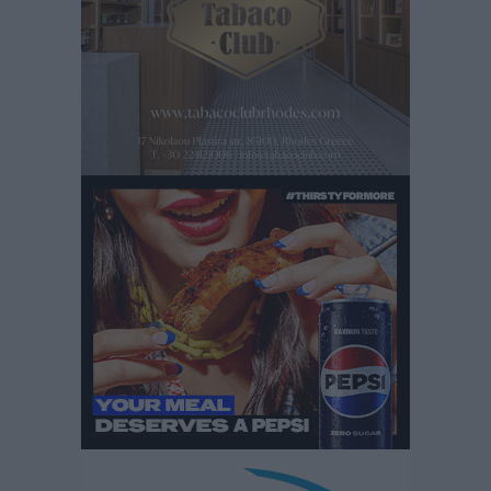
ροές στα θαλάσσια σύνορα
Ειδήσεις
•
πριν 12 ώρες
Κως: Γερμανός τουρίστας κέρδισε αποζημίωση 900
ευρώ επειδή δεν βρήκε ξαπλώστρες στις
οικογενειακές διακοπές του
Τοπικές Ειδήσεις
•
πριν 12 ώρες
Ο γεωεντοπισμός μέσω 112 «έσωσε» Δανό περιπατητή
στη Ρόδο
Τοπικές Ειδήσεις
•
πριν 12 ώρες
Σύμη: Ανασύρθηκε σορός άνδρα – Εξετάζεται αν είναι
ο 8ος Γερμανός που αγνοούνταν μετά την παράσυρσή
ιστιοφόρου
Τοπικές Ειδήσεις
•
πριν 12 ώρες
Ερώτηση στην Ευρωπαϊκή Επιτροπή για τις