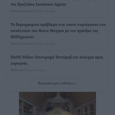
της Βραζιλίας Laudemar Aguiar
Τοπικές Ειδήσεις
•
πριν 12 ώρες
To δημογραφικό πρόβλημα στα νησιά κυριάρχησε στη
συνάντηση του Φώτη Μάγγου με τον πρόεδρο της
HOPEgenesis
Τοπικές Ειδήσεις
•
πριν 12 ώρες
ΠΑΟΚ Ρόδου: Επιστροφή Τοντόροβ και άνοιγμα προς
χορηγούς
Αθλητικά
•
πριν 12 ώρες
Περισσότερες ειδήσεις
Rhodes Beyond Summer – Εκεί που το καλοκαίρι
είναι μόνο η αρχή
Τοπικές Ειδήσεις
•
πριν 12 ώρες
Κικίλιας: Μειώθηκαν κατά 34% οι μεταναστευτικές