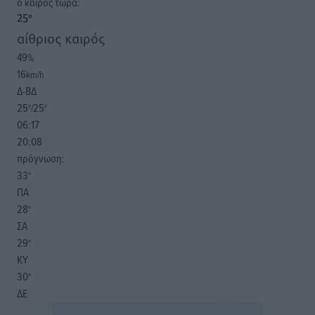
o καιρός τώρα:
25
°
αίθριος καιρός
49
%
16
km/h
Δ-ΒΔ
25
25
°/
°
06:17
20:08
πρόγνωση:
33
°
ΠΑ
28
°
ΣΑ
29
°
ΚΥ
30
°
ΔΕ