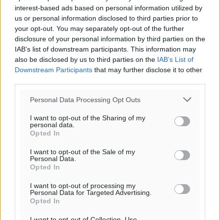
interest-based ads based on personal information utilized by
us or personal information disclosed to third parties prior to
your opt-out. You may separately opt-out of the further
disclosure of your personal information by third parties on the
IAB’s list of downstream participants. This information may
also be disclosed by us to third parties on the
IAB’s List of
Downstream Participants
that may further disclose it to other
third parties.
Personal Data Processing Opt Outs
I want to opt-out of the Sharing of my
Ερήμην καταδίκη για απάτη forex στη
personal data.
Opted In
Ρόδο
I want to opt-out of the Sale of my
• Δράστης απέσπασε 20.000 ευρώ μέσω διαδικτυακής
Personal Data.
επενδυτικής απάτης • Το δικαστήριο του επέβαλε ποινή
Opted In
φυλάκισης δύο ετών και 350 ημερήσιων μονάδων προς
I want to opt-out of processing my
10 ευρώ ημερησίως, με ...
Personal Data for Targeted Advertising.
Opted In
27.02.25, 08:04
I want to opt-out of Collection, Use,