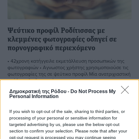
Ψεύτικο προφίλ Ροδίτισσας με
κλεμμένες φωτογραφίες οδηγεί σε
πορνογραφικό περιεχόμενο
• 42χρονη κατήγγειλε εκμετάλλευση προσωπικών της
φωτογραφιών • Αγνωστος χρήστης χρησιμοποιούσε τις
φωτογραφίες της σε ψεύτικο προφίλ Μία ανατριχιαστική
υπόθεση διαδικτυακής ...
Δημοκρατική της Ρόδου -
Do Not Process My
27.02.25, 08:05
Personal Information
If you wish to opt-out of the sale, sharing to third parties, or
processing of your personal or sensitive information for
targeted advertising by us, please use the below opt-out
section to confirm your selection. Please note that after your
opt-out request is processed you may continue seeing