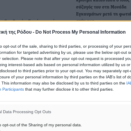
κρίσιμη κατάσταση ο ίδιος 
σύζυγός του στη Μονάδα
Εγκαυμάτων μετά τη φωτιά
αδιαθεσία ξεκίνησε όταν
σπίτι του
 η εσωτερική θέρμανση.
Διασωληνωμένοι νοσηλεύο
ική της Ρόδου -
Do Not Process My Personal Information
αθλητικογράφος και πρώη
ευρωβουλευτής της Νέας
αι ενημέρωσαν τους
to opt-out of the sale, sharing to third parties, or processing of your per
Δημοκρατίας, Μανώλης
formation for targeted advertising by us, please use the below opt-out s
Μαυρομμάτης,…
r selection. Please note that after your opt-out request is processed y
eing interest-based ads based on personal information utilized by us or
disclosed to third parties prior to your opt-out. You may separately opt-
ηκε από διαρροή
Στο πλευρό του αστυνομικ
losure of your personal information by third parties on the IAB’s list of
νοσηλεύεται σε εξαιρετικά
. This information may also be disclosed by us to third parties on the
IA
Participants
that may further disclose it to other third parties.
κρίσιμη κατάσταση η σύζυ
η οποία βρισκόταν στη Κω
άσταση, είχαν απώλεια
Στο πλευρό του αστυνομικ
ναν όλες οι εξετάσεις,
l Data Processing Opt Outs
ΜΑΤ που νοσηλεύεται σε
ου πήραν όλοι εξιτήριο»,
εξαιρετικά κρίσιμη κατάσ
o opt-out of the Sharing of my personal data.
ρινας Γιώργος Μάντσος.