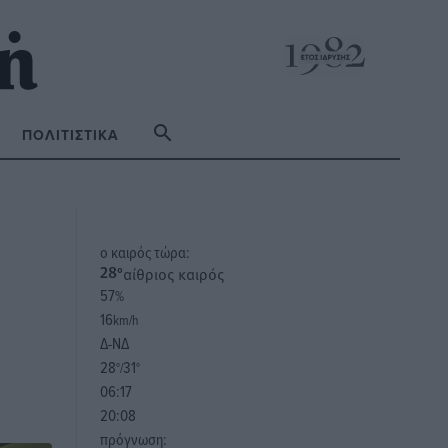
ΠΟΛΙΤΙΣΤΙΚΆ
o καιρός τώρα:
αίθριος καιρός
28
°
57
%
16
km/h
Δ-ΝΔ
28
31
°/
°
06:17
20:08
πρόγνωση: