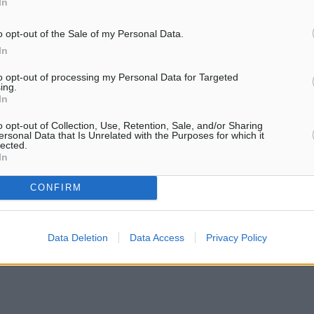
In
αθούσα. Αλλά ήταν καλά»,
o opt-out of the Sale of my Personal Data.
In
to opt-out of processing my Personal Data for Targeted
ing.
όγευμα το μαγαζί μύριζε.
In
τσι. Βάλαμε το αέριο μου
o opt-out of Collection, Use, Retention, Sale, and/or Sharing
ersonal Data that Is Unrelated with the Purposes for which it
lected.
In
μαϊδας και αστυνομικοί
CONFIRM
ους χώρους του
την ολοκλήρωση της
Data Deletion
Data Access
Privacy Policy