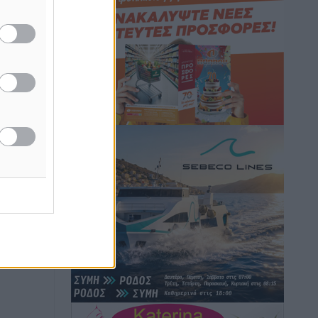
Αθλητικά
•
πριν 36 λεπτά
Η Μανίσα πήρε Buie και Davis
Αθλητικά
•
πριν 37 λεπτά
Γ.Σ. Ηπιόνη: «Προπονητική ομάδα με
εμπειρία, επιστημονική γνώση και
σύγχρονες μεθόδους»
Αθλητικά
•
πριν 39 λεπτά
Α.Σ. Ρόδος: Ξανά στα «πράσινα» ο
Νίκος Κοντίτσης
Αθλητικά
•
πριν 42 λεπτά
Συναυλία Μάριου Φραγκούλη –
Γιώργου Περρή στην Κάσο
Πολιτιστικά
•
πριν 53 λεπτά