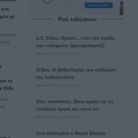
 στη
Ροή ειδήσεων
μών με
κρατούν
Α.Σ. Ρόδος: Πρώτη… στην νέα σελίδα
ς της
των «ελαφιών» (φωτορεπορτάζ)
…
Αθλητικά
•
πριν 12 λεπτά
ν
Στίβος: Οι βαθμολογίες των συλλόγων
της Δωδεκανήσου
και το
Αθλητικά
•
πριν 22 λεπτά
ν Ρόδο
στις
Νέες ταυτότητες: Ποιοι πρέπει να τις
ιο
αλλάξουν άμεσα και ποιοι όχι
Ειδήσεις
•
πριν 26 λεπτά
Στον Ιπποκράτη η Μαρία Βλάχου