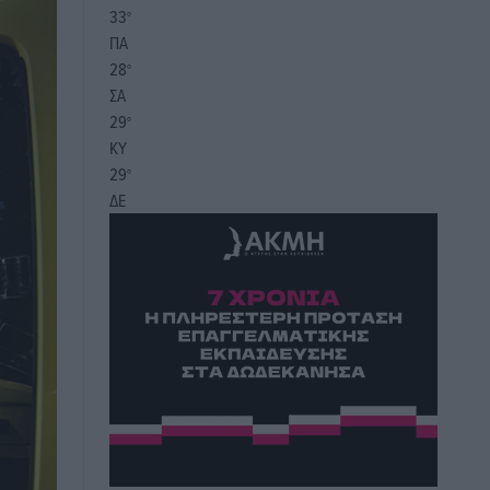
33
°
ΠΑ
28
°
ΣΑ
29
°
ΚΥ
29
°
ΔΕ