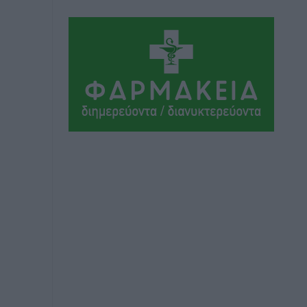
Ειδήσεις
•
πριν 2 ώρες
Οι πρώτες εικόνες του νέου Canadair
που έρχεται Ελλάδα και θα πετά και
νύχτα
Ειδήσεις
•
πριν 3 ώρες
Premia Properties: Επενδύσεις άνω
των 500 εκατ. ευρώ σε ξενοδοχειακές
μονάδες
Τοπικές Ειδήσεις
•
πριν 3 ώρες
Αυξήθηκαν οι Ελληνες που
αποφάσισαν να διακόψουν το
κάπνισμα
Ειδήσεις
•
πριν 3 ώρες