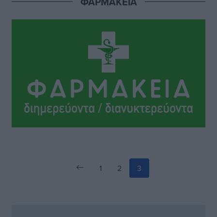
ΦΑΡΜΑΚΕΙΑ
Απόλλωνας Καλυθιών: Πιστός στρατιώτης του ο
Σουηδός του!
Αθλητικά
•
πριν 13 ώρες
Χατζηβασιλείου: Προτεραιότητα της ΕΕ η προστασία
των εξωτερικών συνόρων
Ειδήσεις
•
πριν 13 ώρες
1
2
3