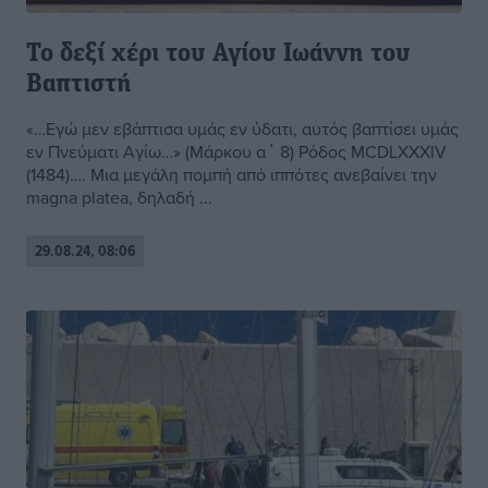
Το δεξί χέρι του Αγίου Ιωάννη του
Βαπτιστή
«…Εγώ μεν εβάπτισα υμάς εν ύδατι, αυτός βαπτίσει υμάς
εν Πνεύματι Αγίω…» (Μάρκου α΄ 8) Ρόδος MCDLXXXIV
(1484)…. Μια μεγάλη πομπή από ιππότες ανεβαίνει την
magna platea, δηλαδή ...
29.08.24, 08:06