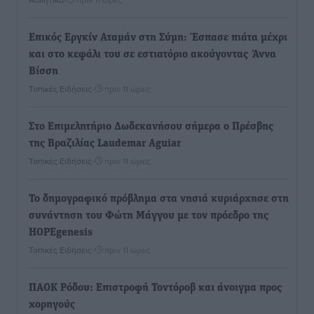
Επικός Εργκίν Αταμάν στη Σύμη: Έσπασε πιάτα μέχρι
και στο κεφάλι του σε εστιατόριο ακούγοντας Άννα
Βίσση
Τοπικές Ειδήσεις
•
πριν 11 ώρες
Στο Επιμελητήριο Δωδεκανήσου σήμερα ο Πρέσβης
της Βραζιλίας Laudemar Aguiar
Τοπικές Ειδήσεις
•
πριν 11 ώρες
To δημογραφικό πρόβλημα στα νησιά κυριάρχησε στη
συνάντηση του Φώτη Μάγγου με τον πρόεδρο της
HOPEgenesis
Τοπικές Ειδήσεις
•
πριν 11 ώρες
ΠΑΟΚ Ρόδου: Επιστροφή Τοντόροβ και άνοιγμα προς
χορηγούς