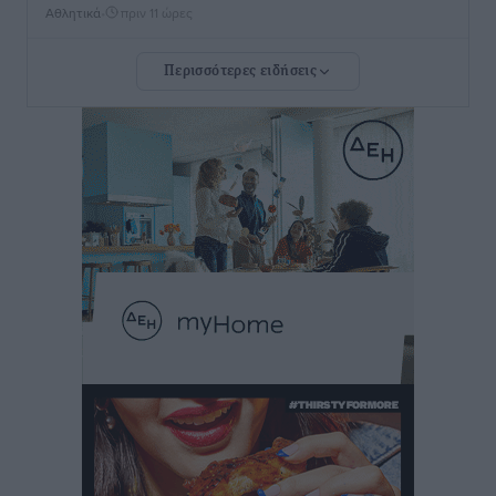
Αθλητικά
•
πριν 11 ώρες
Περισσότερες ειδήσεις
Rhodes Beyond Summer – Εκεί που το καλοκαίρι
είναι μόνο η αρχή
Τοπικές Ειδήσεις
•
πριν 11 ώρες
Κικίλιας: Μειώθηκαν κατά 34% οι μεταναστευτικές
ροές στα θαλάσσια σύνορα
Ειδήσεις
•
πριν 12 ώρες
Κως: Γερμανός τουρίστας κέρδισε αποζημίωση 900
ευρώ επειδή δεν βρήκε ξαπλώστρες στις
οικογενειακές διακοπές του
Τοπικές Ειδήσεις
•
πριν 12 ώρες
Ο γεωεντοπισμός μέσω 112 «έσωσε» Δανό περιπατητή
στη Ρόδο
Τοπικές Ειδήσεις
•
πριν 12 ώρες