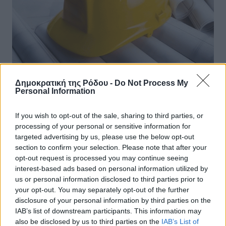
Δημοκρατική της Ρόδου -
Do Not Process My
Personal Information
Δικάζεται σε δεύτερο βαθμό πολιτικός
If you wish to opt-out of the sale, sharing to third parties, or
μηχανικός για απάτη με θύματα δύο
processing of your personal or sensitive information for
ημεδαπούς
targeted advertising by us, please use the below opt-out
section to confirm your selection. Please note that after your
Ενώπιον του Τριμελούς Εφετείου Δωδεκανήσου θα
opt-out request is processed you may continue seeing
αναβιώσει την 23η Σεπτεμβρίου 2024, σε δεύτερο
interest-based ads based on personal information utilized by
βαθμό, υπόθεση με κατηγορούμενο έναν πολιτικό
us or personal information disclosed to third parties prior to
μηχανικό που κρίθηκε πρωτοδίκως ...
your opt-out. You may separately opt-out of the further
disclosure of your personal information by third parties on the
IAB’s list of downstream participants. This information may
29.08.24, 08:02
also be disclosed by us to third parties on the
IAB’s List of