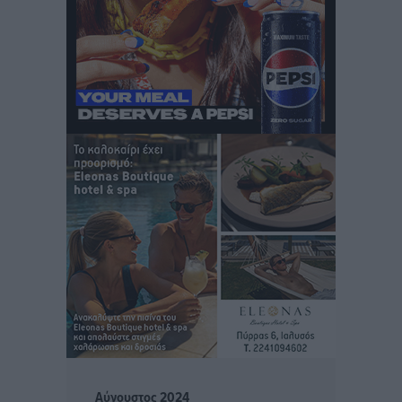
Σύμη: Ανασύρθηκε σορός άνδρα – Εξετάζεται αν είναι
ο 8ος Γερμανός που αγνοούνταν μετά την παράσυρσή
ιστιοφόρου
Τοπικές Ειδήσεις
•
πριν 12 ώρες
Ερώτηση στην Ευρωπαϊκή Επιτροπή για τις
αλλεπάλληλες πυρκαγιές που ξεσπούν από μονάδες
ανακύκλωσης και ΧΥΤΑ και την επικίνδυνη έκθεση
σε καρκινογόνες τοξικές ουσίες
Ειδήσεις
•
πριν 12 ώρες
Συλλυπητήριο μήνυμα του Δημάρχου Ρόδου
Αλέξανδρου Κολιάδη για την απώλεια του Θοδωρή
Παπαθεοδώρου
Τοπικές Ειδήσεις
•
πριν 12 ώρες
Αύγουστος 2024