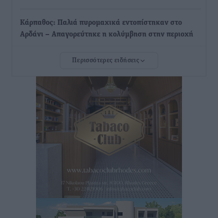
Κάρπαθος: Παλιά πυρομαχικά εντοπίστηκαν στο
Αρδάνι – Απαγορεύτηκε η κολύμβηση στην περιοχή
Τοπικές Ειδήσεις
•
πριν 5 ώρες
Περισσότερες ειδήσεις
Τουρνάς για φωτιές: «Κανένα περιθώριο
εφησυχασμού» – Σε πλήρη ετοιμότητα ο μηχανισμός
Ειδήσεις
•
πριν 5 ώρες
Καιρός: Επιμένουν οι υψηλές θερμοκρασίες – Ισχυρά
μελτέμια έως 9 μποφόρ, σε «Red Code» 6 περιοχές
Τοπικές Ειδήσεις
•
πριν 6 ώρες
Τα φοιτητικά ενοίκια «τινάζουν στον αέρα» τους
οικογενειακούς προϋπολογισμούς
Ειδήσεις
•
πριν 6 ώρες