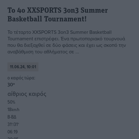
Το 4ο XXSPORTS 3on3 Summer
Basketball Tournament!
Το τέταρτο XXSPORTS 3on3 Summer Basketball
Tournament επιστρέφει. Ένα πρωτοποριακό τουρνουά
που θα διεξαχθεί σε δύο φάσεις και έχει ως σκοπό την
αναβάθμιση του αθλήματος σε ...
11.06.24, 10:01
o καιρός τώρα:
30
°
αίθριος καιρός
50
%
18
km/h
Β-ΒΔ
31
31
°/
°
06:19