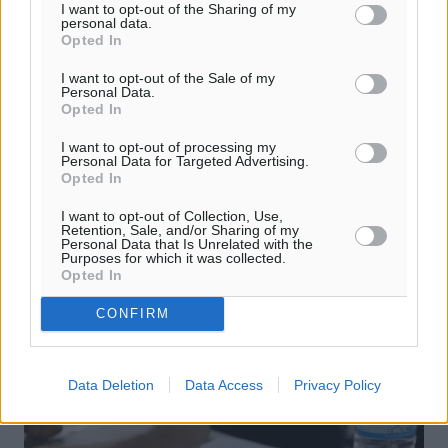
I want to opt-out of the Sharing of my
personal data.
Opted In
I want to opt-out of the Sale of my
Personal Data.
Opted In
Συνάντηση Μητσοτάκη με τους νέους
I want to opt-out of processing my
ευρωβουλευτές της Ν.Δ. στο Μαξίμου
Personal Data for Targeted Advertising.
Opted In
Τους νέους ευρωβουλευτές της Νέας Δημοκρατίας που
εξελέγησαν στις ευρωεκλογές συναντά ο
I want to opt-out of Collection, Use,
Retention, Sale, and/or Sharing of my
πρωθυπουργός Κυριάκος Μητσοτάκης, στο Μέγαρο
Personal Data that Is Unrelated with the
Μαξίμου. Επίσης, το απόγευμα o ...
Purposes for which it was collected.
Opted In
11.06.24, 12:04
CONFIRM
Data Deletion
Data Access
Privacy Policy