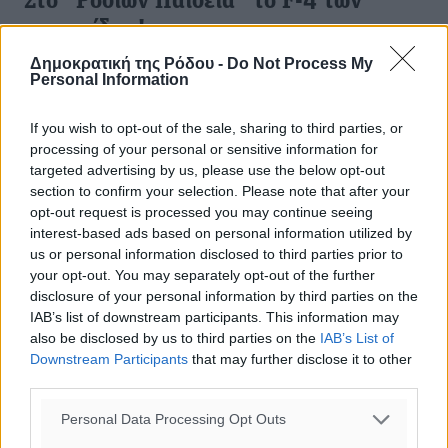
Στο “Ροδίων Παιδεία” το F-4 των
παμπαίδων!
Δημοκρατική της Ρόδου -
Do Not Process My
Στο «Ροδίων Παιδεία» θα διεξαχθεί το φάιναλ-φορ των
Personal Information
παμπαίδων, το διήμερο 29-30 Ιουνίου. Εκεί θα
αναδειχθεί και ο πρωταθλητής Δωδεκανήσου για τη νέα
If you wish to opt-out of the sale, sharing to third parties, or
αγωνιστική περίοδο. Το ...
processing of your personal or sensitive information for
targeted advertising by us, please use the below opt-out
11.06.24, 12:06
section to confirm your selection. Please note that after your
opt-out request is processed you may continue seeing
interest-based ads based on personal information utilized by
us or personal information disclosed to third parties prior to
your opt-out. You may separately opt-out of the further
disclosure of your personal information by third parties on the
IAB’s list of downstream participants. This information may
also be disclosed by us to third parties on the
IAB’s List of
Downstream Participants
that may further disclose it to other
third parties.
Personal Data Processing Opt Outs