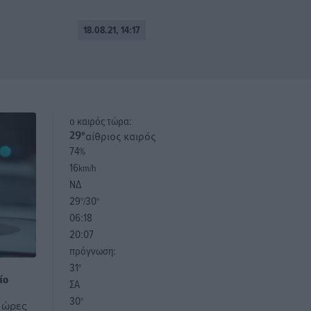
18.08.21, 14:17
o καιρός τώρα:
αίθριος καιρός
29
°
74
%
16
km/h
ΝΔ
29
30
°/
°
06:18
20:07
πρόγνωση:
31
°
ίο
ΣΑ
30
°
ς ώρες