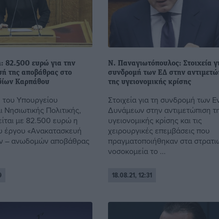
: 82.500 ευρώ για την
Ν. Παναγιωτόπουλος: Στοιχεία γ
ή της αποβάθρας στο
συνδρομή των ΕΔ στην αντιμετώ
δίων Καρπάθου
της υγειονομικής κρίσης
 του Υπουργείου
Στοιχεία για τη συνδρομή των 
ι Νησιωτικής Πολιτικής,
Δυνάμεων στην αντιμετώπιση τ
ίται με 82.500 ευρώ η
υγειονομικής κρίσης και τις
υ έργου «Ανακατασκευή
χειρουργικές επεμβάσεις που
ν – ανωδομών αποβάθρας
πραγματοποιήθηκαν στα στρατι
νοσοκομεία το ...
9
18.08.21, 12:31