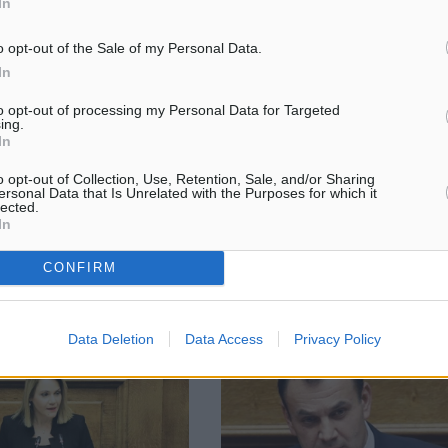
In
o opt-out of the Sale of my Personal Data.
ολύσεις ανεμβολίαστων
Αποτελέσματα Αρχαιρεσιών Σωμ
In
ό τομέα; – Ο Χατζηδάκης
Ξενοδοχοϋπαλλήλων Ρόδου
Μετά την αποπεράτωση της
to opt-out of processing my Personal Data for Targeted
ing.
ι προκύψει με τους
διαδικασίας των Αρχαιρεσιών τ
In
ους εργαζόμενους στον
Σωματείου Ξενοδοχοϋπαλλήλω
μέα. Άλλες πληροφορίες
Ρόδου ανακοινώνουμε ότι για τ
o opt-out of Collection, Use, Retention, Sale, and/or Sharing
ους επιβάλλονται πρόστιμα
εκλογή του νέου Διοικητικού
ersonal Data that Is Unrelated with the Purposes for which it
lected.
 απολύονται. Τι θα ισχύσει
Συμβουλίου, Εξελεγκτικής ...
In
CONFIRM
3
18.08.21, 13:18
Data Deletion
Data Access
Privacy Policy