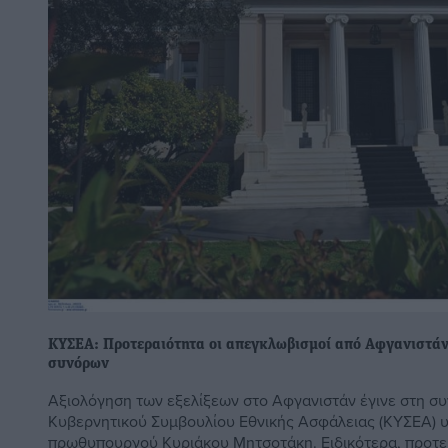
ΚΥΣΕΑ: Προτεραιότητα οι απεγκλωβισμοί από Αφγανιστάν
συνόρων
Αξιολόγηση των εξελίξεων στο Αφγανιστάν έγινε στη σ
Κυβερνητικού Συμβουλίου Εθνικής Ασφάλειας (ΚΥΣΕΑ) υ
πρωθυπουργού Κυριάκου Μητσοτάκη. Ειδικότερα, προτερ