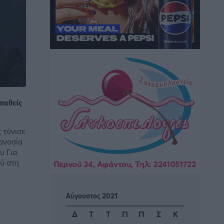
Θεσμοθετείται από σήμερα το
νέο Ειδικό Χωροταξικό Πλαίσιο για τον
Τουρισμό με κοινή υπουργική
απόφαση
Ειδήσεις
•
πριν 48 λεπτά
4η Γιορτή των Γιαρένιων στ’ Απόλλωνα
Ρόδου το Σάββατο 8 Αυγούστου
υπαθείς
Πολιτιστικά
•
πριν 55 λεπτά
 τόνισε
«Στέρεψε» η αγορά από πινακίδες
 ανοσία
κυκλοφορίας: Χιλιάδες αυτοκίνητα
υ Για
παραμένουν αταξινόμητα – Λύση
ού στη
αναζητά το υπουργείο
Ειδήσεις
•
πριν 2 ώρες
Αύγουστος 2021
Νέες τουρκικές παραβιάσεις στο Αιγαίο
Δ
Τ
Τ
Π
Π
Σ
Κ
– Μία εμπλοκή με ελληνικά μαχητικά