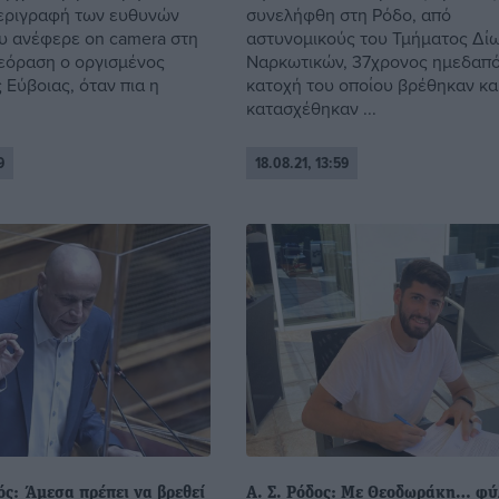
εριγραφή των ευθυνών
συνελήφθη στη Ρόδο, από
υ ανέφερε on camera στη
αστυνομικούς του Τμήματος Δί
εόραση ο οργισμένος
Ναρκωτικών, 37χρονος ημεδαπό
 Εύβοιας, όταν πια η
κατοχή του οποίου βρέθηκαν κα
κατασχέθηκαν ...
9
18.08.21, 13:59
ός: Άμεσα πρέπει να βρεθεί
Α. Σ. Ρόδος: Με Θεοδωράκη… φ