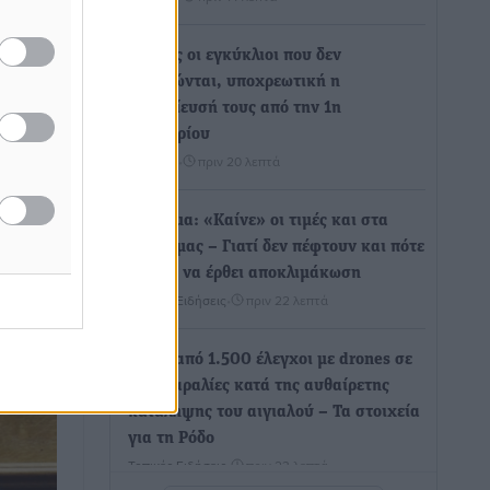
Άκυρες οι εγκύκλιοι που δεν
ατείου
αναρτώνται, υποχρεωτική η
δημοσίευσή τους από την 1η
Οκτωβρίου
ου
ν
Ειδήσεις
•
πριν 20 λεπτά
ην
Καύσιμα: «Καίνε» οι τιμές και στα
νησιά μας – Γιατί δεν πέφτουν και πότε
μπορεί να έρθει αποκλιμάκωση
Τοπικές Ειδήσεις
•
πριν 22 λεπτά
Πάνω από 1.500 έλεγχοι με drones σε
300 παραλίες κατά της αυθαίρετης
κατάληψης του αιγιαλού – Τα στοιχεία
για τη Ρόδο
Τοπικές Ειδήσεις
•
πριν 23 λεπτά