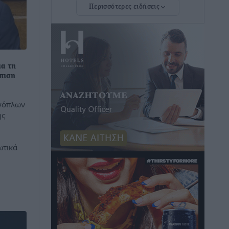
Περισσότερες ειδήσεις
Συνεδριάζει η Δημοτική Επιτροπή
Ρόδου την Δευτέρα 10 Αυγούστου
Τοπικές Ειδήσεις
•
πριν 28 λεπτά
ια τη
Ο Ακύλας στη Ρόδο 10 Αυγούστου στο
πιση
βοηθητικό στάδιο Διαγόρα
Πολιτιστικά
•
πριν 29 λεπτά
Ενόπλων
ης
Τη χρηματοδότηση των καμένων
εκτάσεων στην Κάλυμνο, των
ωτικά
αναγκαίων αντιπλημμυρικών και
αντιδιαβρωτικών έργων και την άμεση
ενίσχυση αγροτών και κτηνοτρόφων
που υπέστησαν ζημιές, ζητά ο Μάνος
Κόνσολας
Τοπικές Ειδήσεις
•
πριν 34 λεπτά