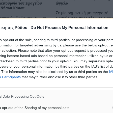
λειτουργία του Σφαγείου
άγγελο
 Νήσου Κάσου
Σε μία σημαντική μετεγγραφή,
αφοράς Το ζήτημα της μη
ενισχύοντας περαιτέρω το έμψ
 του Σφαγείου στην Ηρωική
δυναμικό του ενόψει της αγωνισ
με Αναφορά του προς τους
ική της Ρόδου -
Do Not Process My Personal Information
περιόδου 2021-2022, προχώρησ
γροτικής Ανάπτυξης και
Α.Σ. Ρόδος. Τα «ελάφια» απέκτη
νικής Άμυνας και ...
...
to opt-out of the sale, sharing to third parties, or processing of your per
formation for targeted advertising by us, please use the below opt-out s
r selection. Please note that after your opt-out request is processed y
3
18.08.21, 13:42
eing interest-based ads based on personal information utilized by us or
disclosed to third parties prior to your opt-out. You may separately opt-
losure of your personal information by third parties on the IAB’s list of
. This information may also be disclosed by us to third parties on the
IA
Participants
that may further disclose it to other third parties.
l Data Processing Opt Outs
o opt-out of the Sharing of my personal data.