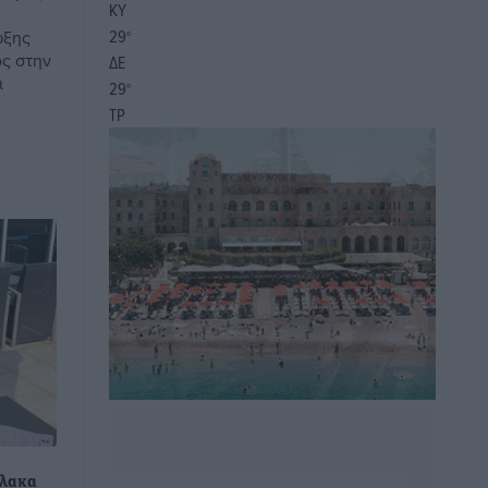
ΚΥ
29
ωξης
°
ς στην
ΔΕ
ι
29
°
ΤΡ
ύλακα