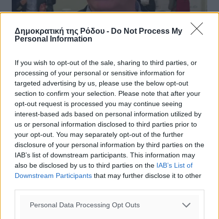
Δημοκρατική της Ρόδου -
Do Not Process My
Personal Information
If you wish to opt-out of the sale, sharing to third parties, or
processing of your personal or sensitive information for
Γώγος για ανεμβολίαστους: Kανονικά
targeted advertising by us, please use the below opt-out
section to confirm your selection. Please note that after your
θα έπρεπε να πηγαίνουν για ψώνια με
opt-out request is processed you may continue seeing
rapid test
interest-based ads based on personal information utilized by
us or personal information disclosed to third parties prior to
Στο ενδεχόμενο διενέργειας εργαστηριακών τεστ δύο
your opt-out. You may separately opt-out of the further
φορές την εβδομάδα για τους
disclosure of your personal information by third parties on the
ανεμβολίαστους αναφέρθηκε ο καθηγητής και μέλος της
IAB’s list of downstream participants. This information may
επιτροπής των Ειδικών Χαράλαμπος Γώγος, ...
also be disclosed by us to third parties on the
IAB’s List of
Downstream Participants
that may further disclose it to other
01.08.21, 17:00
third parties.
Personal Data Processing Opt Outs