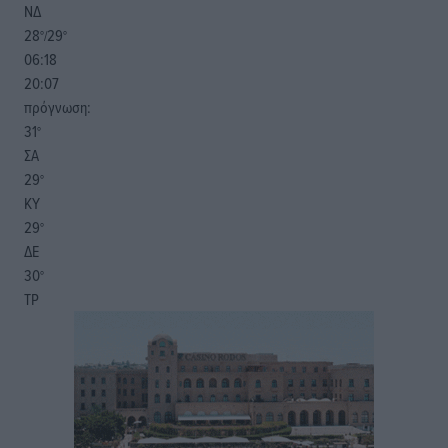
ΝΔ
28
29
°/
°
06:18
20:07
πρόγνωση:
31
°
ΣΑ
29
°
ΚΥ
29
°
ΔΕ
30
°
ΤΡ