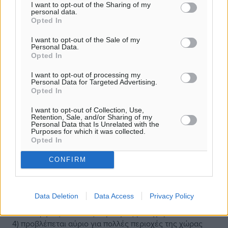
I want to opt-out of the Sharing of my
personal data.
Opted In
I want to opt-out of the Sale of my
Personal Data.
Opted In
I want to opt-out of processing my
Personal Data for Targeted Advertising.
Opted In
I want to opt-out of Collection, Use,
Retention, Sale, and/or Sharing of my
Personal Data that Is Unrelated with the
Purposes for which it was collected.
Opted In
CONFIRM
Πολύ υψηλός κίνδυνος πυρκαγιάς την
Δευτέρα στις ΠΕ Ρόδου, Καρπάθου,
Κάσου,Κω και Καλύμνου
Data Deletion
Data Access
Privacy Policy
Πολύ υψηλός κίνδυνος πυρκαγιάς (κατηγορία κινδύνου
4) προβλέπεται αύριο για πολλές περιοχές της χώρας