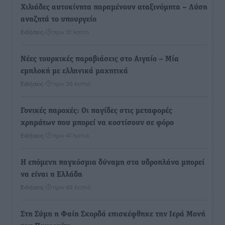
Χιλιάδες αυτοκίνητα παραμένουν αταξινόμητα – Λύση
αναζητά το υπουργείο
Ειδήσεις
•
πριν 31 λεπτά
Νέες τουρκικές παραβιάσεις στο Αιγαίο – Μία
εμπλοκή με ελληνικά μαχητικά
Ειδήσεις
•
πριν 36 λεπτά
Γονικές παροχές: Οι παγίδες στις μεταφορές
χρημάτων που μπορεί να κοστίσουν σε φόρο
Ειδήσεις
•
πριν 41 λεπτά
Η επόμενη παγκόσμια δύναμη στα υδροπλάνα μπορεί
να είναι η Ελλάδα
Ειδήσεις
•
πριν 48 λεπτά
Στη Σύμη η Φαίη Σκορδά επισκέφθηκε την Ιερά Μονή