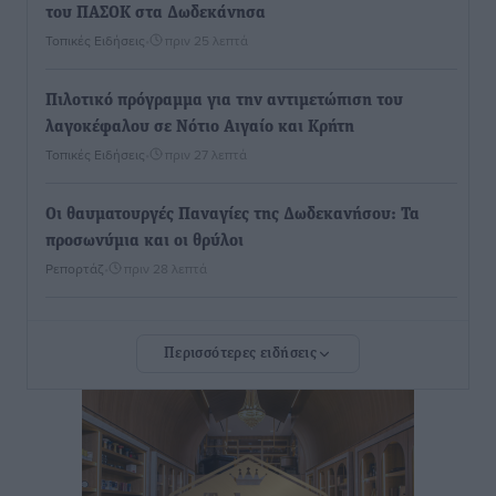
του ΠΑΣΟΚ στα Δωδεκάνησα
Τοπικές Ειδήσεις
•
πριν 25 λεπτά
Πιλοτικό πρόγραμμα για την αντιμετώπιση του
λαγοκέφαλου σε Νότιο Αιγαίο και Κρήτη
Τοπικές Ειδήσεις
•
πριν 27 λεπτά
Οι θαυματουργές Παναγίες της Δωδεκανήσου: Τα
προσωνύμια και οι θρύλοι
Ρεπορτάζ
•
πριν 28 λεπτά
Τριήμερο εξόδου: Πάνω από 129.000 επιβάτες
Περισσότερες ειδήσεις
αναχωρούν από Πειραιά, Ραφήνα και Λαύριο
Ειδήσεις
•
πριν 14 ώρες
Τι αλλάζει το χωροταξικό στις τουριστικές επενδύσεις
Τοπικές Ειδήσεις
•
πριν 14 ώρες