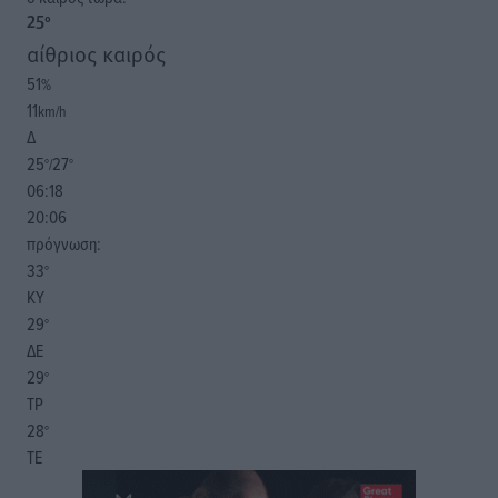
25
°
αίθριος καιρός
51
%
11
km/h
Δ
25
27
°/
°
06:18
20:06
πρόγνωση:
33
°
ΚΥ
29
°
ΔΕ
29
°
ΤΡ
28
°
ΤΕ