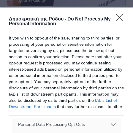
Διαγόρας: Στον «γηραιό» ο Λαμπίρης
Δημοκρατική της Ρόδου -
Do Not Process My
Personal Information
Σε πλήρη εξέλιξη βρίσκεται η υλοποίηση του
προγραμματισμού στην ομάδα του Διαγόρα ενόψει της
If you wish to opt-out of the sale, sharing to third parties, or
συμμετοχής του συλλόγου στο νέο ενιαίο πρωτάθλημα
processing of your personal or sensitive information for
της Super League 2. Ο «γηραιός» ...
targeted advertising by us, please use the below opt-out
section to confirm your selection. Please note that after your
18.08.21, 16:11
opt-out request is processed you may continue seeing
interest-based ads based on personal information utilized by
us or personal information disclosed to third parties prior to
your opt-out. You may separately opt-out of the further
disclosure of your personal information by third parties on the
IAB’s list of downstream participants. This information may
also be disclosed by us to third parties on the
IAB’s List of
Downstream Participants
that may further disclose it to other
third parties.
Personal Data Processing Opt Outs