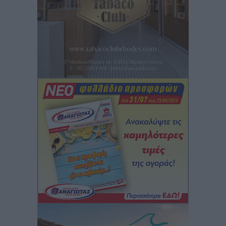
ΥΠΑΑΤ: 12,5 εκατ. ευρώ στις 13 Περιφέρειες για μέτρα
βιοασφάλειας
Τοπικές Ειδήσεις
•
πριν 14 ώρες
Ποιοι φοιτητές μπορούν να λάβουν ενίσχυση για
στέγη έως 2.500 ευρώ
Ειδήσεις
•
πριν 14 ώρες
«Γιατί οι Τούρκοι συρρέουν στα ελληνικά νησιά»:
Τουρκική εφημερίδα εξηγεί τους λόγους που οι
γείτονες προτιμούν την Ελλάδα για διακοπές
Τοπικές Ειδήσεις
•
πριν 15 ώρες
«Μουσικό Ταξίδι στο Αιγαίο»: Η Ρόδος έγραψε μια
νέα σελίδα στον πολιτισμό
Πολιτιστικά
•
πριν 15 ώρες