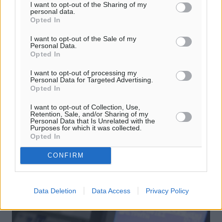
I want to opt-out of the Sharing of my
personal data.
Opted In
I want to opt-out of the Sale of my
Personal Data.
Opted In
I want to opt-out of processing my
Α.Σ. Η Νίκη της Ρόδου: «Καλή
Personal Data for Targeted Advertising.
Opted In
επιτυχία Μιχάλη»
I want to opt-out of Collection, Use,
Στις 24 Αυγούστου αρχίζουν οι Παραολυμπιακοί Αγώνες
Retention, Sale, and/or Sharing of my
στο Τόκιο της Ιαπωνίας, στους οποίους θα συμμετάσχει ο
Personal Data that Is Unrelated with the
Purposes for which it was collected.
Ρόδιος σπρίντερ Μιχάλη Σεΐτης. Ο Α.Σ. Η Νίκη της
Opted In
Ρόδου, σύλλογος ...
CONFIRM
18.08.21, 16:06
Data Deletion
Data Access
Privacy Policy