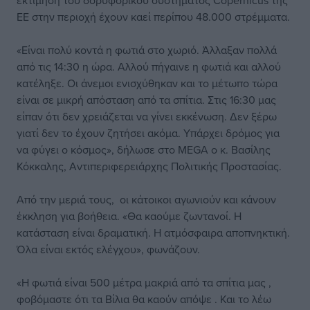
εκτίμηση του δορυφορικού συστήματος Copernicus της
ΕΕ στην περιοχή έχουν καεί περίπου 48.000 στρέμματα.
«Είναι πολύ κοντά η φωτιά στο χωριό. Άλλαξαν πολλά
από τις 14:30 η ώρα. Αλλού πήγαινε η φωτιά και αλλού
κατέληξε. Οι άνεμοι ενισχύθηκαν και το μέτωπο τώρα
είναι σε μικρή απόσταση από τα σπίτια. Στις 16:30 μας
είπαν ότι δεν χρειάζεται να γίνει εκκένωση. Δεν ξέρω
γιατί δεν το έχουν ζητήσει ακόμα. Υπάρχει δρόμος για
να φύγει ο κόσμος», δήλωσε στο MEGA ο κ. Βασίλης
Κόκκαλης, Aντιπεριφερειάρχης Πολιτικής Προστασίας.
Από την μεριά τους, οι κάτοικοι αγωνιούν και κάνουν
έκκληση για βοήθεια. «Θα καούμε ζωντανοί. Η
κατάσταση είναι δραματική. Η ατμόσφαιρα αποπνηκτική.
Όλα είναι εκτός ελέγχου», φωνάζουν.
«Η φωτιά είναι 500 μέτρα μακριά από τα σπίτια μας ,
φοβόμαστε ότι τα Βίλια θα καούν απόψε . Και το λέω