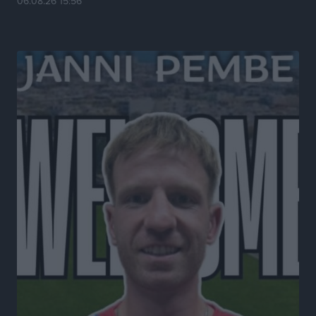
06.08.26 15:56
Τοπικές Ειδήσεις
•
πριν 7 ώρες
Σύμη: Στον 8ο αγνοούμενο Γερμανό τουρίστα ανήκει η
σορός που εντοπίστηκε
Τοπικές Ειδήσεις
•
πριν 7 ώρες
Η σιωπηρή παράταση του Ταμείου Ανάκαμψης για
την Ελλάδα
Ειδήσεις
•
πριν 7 ώρες
Το εκλογικό ρολόι του Μαξίμου χτυπά τέλη Μαΐου του
2027
Τοπικές Ειδήσεις
•
πριν 8 ώρες
ΦΟΔΣΑ Νοτίου Αιγαίου: «Δεν ζητάμε ασυλία – ζητάμε
θεσμική προστασία της αυτοδιοίκησης»
Τοπικές Ειδήσεις
•
πριν 8 ώρες