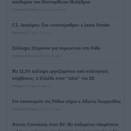
υποδομών του Νεστορίδειου Μελάθρου
Τοπικές Ειδήσεις
•
πριν 40 λεπτά
Γ.Σ. Διαγόρας: Στα «κυανέρυθρα» ο Janni Pembe
Αθλητικά
•
πριν 2 ώρες
Σύλληψη 21χρονου για ναρκωτικά στη Ρόδο
Τοπικές Ειδήσεις
•
πριν 2 ώρες
Με 13,1% κάλυψη εργαζομένων από συλλογικές
συμβάσεις, η Ελλάδα στον “πάτο” της ΕΕ
Απόψεις
•
πριν 3 ώρες
Στο νοσοκομείο της Ρόδου αύριο ο Άδωνις Γεωργιάδης
Τοπικές Ειδήσεις
•
πριν 3 ώρες
Φώτης Γιαννακός στον RV: Με αυξημένες πληρότητες