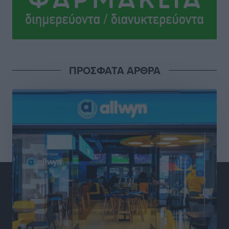
Κλειστή αύριο βράδυ η παραλιακή οδός στο λιμάνι της
Κω
Τοπικές Ειδήσεις
•
πριν 5 ώρες
ΠΡΟΣΦΑΤΑ ΑΡΘΡΑ
Στην ΑΑΔΕ ο Μητσοτάκης για το myAGRO: «Είναι μια
πολύ σημαντική ημέρα για τον πρωτογενή τομέα»
Ειδήσεις
•
πριν 5 ώρες
Ξενοδοχεία: Ανοδος 10% στον τζίρο με στάσιμες
διανυκτερεύσεις
Ειδήσεις
•
πριν 5 ώρες
Οι πρώτες εικόνες του νέου Canadair που έρχεται
Ελλάδα και θα πετά και νύχτα
Ειδήσεις
•
πριν 5 ώρες
Premia Properties: Επενδύσεις άνω των 500 εκατ.