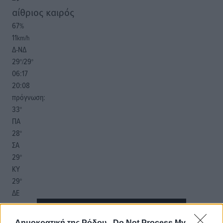
αίθριος καιρός
67
%
11
km/h
Δ-ΝΔ
29
29
°/
°
06:17
20:08
πρόγνωση:
33
°
ΠΑ
28
°
ΣΑ
29
°
ΚΥ
29
°
ΔΕ
Δημοκρατική της Ρόδου -
Do Not Process My