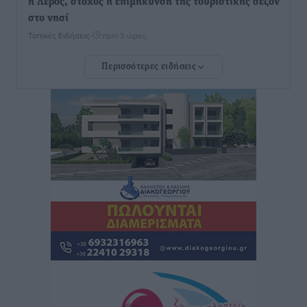
η Λέρος, στόχος η επιμήκυνση της τουριστικής σεζόν
στο νησί
Τοπικές Ειδήσεις
•
πριν 3 ώρες
Περισσότερες ειδήσεις
Α.Σ. Ρόδος: Πρώτη… στην νέα σελίδα των «ελαφιών»
(φωτορεπορτάζ)
Αθλητικά
•
πριν 3 ώρες
Στίβος: Οι βαθμολογίες των συλλόγων της
Δωδεκανήσου
Αθλητικά
•
πριν 3 ώρες
Νέες ταυτότητες: Ποιοι πρέπει να τις αλλάξουν άμεσα
και ποιοι όχι
Ειδήσεις
•
πριν 3 ώρες
Στον Ιπποκράτη η Μαρία Βλάχου
Αθλητικά
•
πριν 3 ώρες