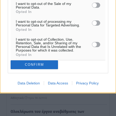
I want to opt-out of the Sale of my
Personal Data.
Opted In
I want to opt-out of processing my
Personal Data for Targeted Advertising.
Opted In
I want to opt-out of Collection, Use,
Retention, Sale, and/or Sharing of my
Personal Data that Is Unrelated with the
Purposes for which it was collected.
Opted In
CONFIRM
Ροή ειδήσεων
Data Deletion
Data Access
Privacy Policy
ΠΑΜΕ ΣΤΟΙΧΗΜΑ: Περισσότερα από 95 εκατομμύρια
ευρώ σε κέρδη μοίρασε τον Ιούλιο
Αθλητικά
•
πριν 14 λεπτά
Ολοκλήρωση του έργου αναβάθμισης των