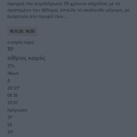
αφορμή την συμπλήρωση 35 χρόνων ασχολίας με το
αγαπημένο του άθλημα, έστειλε το ακόλουθο μήνυμα, με
ανάρτηση στο προφίλ που ...
18.11.20, 16:55
o καιρός τώρα:
25
°
αίθριος καιρός
37
%
14
km/h
Δ
26
27
°/
°
06:18
20:07
πρόγνωση:
31
°
ΣΑ
29
°