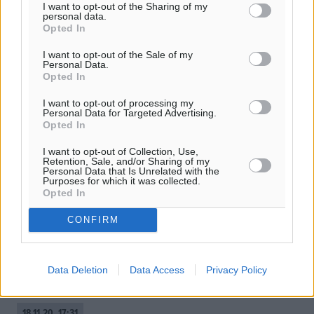
I want to opt-out of the Sharing of my
personal data.
Opted In
I want to opt-out of the Sale of my
Personal Data.
Opted In
I want to opt-out of processing my
Personal Data for Targeted Advertising.
Opted In
I want to opt-out of Collection, Use,
Retention, Sale, and/or Sharing of my
Personal Data that Is Unrelated with the
Purposes for which it was collected.
«Ομαλά κυλά η τηλεκπαίδευση» λέει
Opted In
το υπουργείο Παιδείας
CONFIRM
Την στιγμή που οι καταγγελίες πέφτουν… βροχή για
τεχνικά προβλήματα στην τηλεκπαίδευση, που κάνει
σήμερα, Τετάρτη 18.11.2020, πρεμιέρα για προνήπια,
Data Deletion
Data Access
Privacy Policy
νηπιαγωγεία και δημοτικά, ...
18.11.20, 17:31