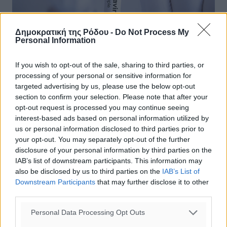
Δημοκρατική της Ρόδου -
Do Not Process My
Personal Information
If you wish to opt-out of the sale, sharing to third parties, or
processing of your personal or sensitive information for
Κορωνοϊός: 3.209 νέα κρούσματα!
targeted advertising by us, please use the below opt-out
section to confirm your selection. Please note that after your
Αναλυτικά η ανακοίνωση του ΕΟΔΥ για την πορεία που
opt-out request is processed you may continue seeing
καταγράφει ο κορονοϊός στη χώρα μας. Σήμερα
interest-based ads based on personal information utilized by
ανακοινώνουμε 3209 νέα κρούσματα του νέου ιού στη
us or personal information disclosed to third parties prior to
χώρα, εκ των οποίων 29 ...
your opt-out. You may separately opt-out of the further
disclosure of your personal information by third parties on the
IAB’s list of downstream participants. This information may
18.11.20, 17:49
also be disclosed by us to third parties on the
IAB’s List of
Downstream Participants
that may further disclose it to other
third parties.
Personal Data Processing Opt Outs