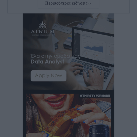
Περισσότερες ειδήσεις
Νέο ξενοδοχείο στη Ρόδο για την H Hotels –
Χατζηλαζάρου – Προχωρά καινούργιο ξενοδοχείο
στην Κω
Τοπικές Ειδήσεις
•
πριν 14 ώρες
Αυτοκίνητο μπήκε παράνομα σε μονόδρομο στο
Μαστιχάρι – Αναποδογύρισε όχημα με μητέρα και
5χρονο παιδί
Τοπικές Ειδήσεις
•
πριν 14 ώρες
“Η Ευρώπη αντιμετώπιζε το προσφυγικό σαν ταινία
τρόμου” – Η συγκλονιστική μαρτυρία της Χαρούλας
Γιασιράνη στον RV για τα γεγονότα που οδήγησαν στο
Σύμφωνο της Λέρου
Τοπικές Ειδήσεις
•
πριν 14 ώρες
Συναυλία με τον Γιάννη Κότσιρα στις 21 Αυγούστου
Πολιτιστικά
•
πριν 14 ώρες