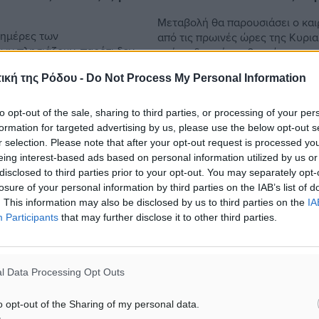
Μεταβολή θα παρουσιάσει ο και
 ημέρες των
από τις πρωινές ώρες της Κυρι
ων πλησιάζουν, παρότι δεν
από τα δυτικά, με βροχές και κυ
ες με τα προηγούμενα
στα θαλάσσια-παραθαλάσσια
ική της Ρόδου -
Do Not Process My Personal Information
ς κορωνοϊού. Οι υπεύθυνοι
καταιγίδες, που θα συνοδεύοντα
ων υποδομής του ΓΑΣ
τόπους ...
..
to opt-out of the sale, sharing to third parties, or processing of your per
formation for targeted advertising by us, please use the below opt-out s
r selection. Please note that after your opt-out request is processed y
eing interest-based ads based on personal information utilized by us or
6
28.11.20, 14:43
disclosed to third parties prior to your opt-out. You may separately opt-
losure of your personal information by third parties on the IAB’s list of
. This information may also be disclosed by us to third parties on the
IA
Participants
that may further disclose it to other third parties.
l Data Processing Opt Outs
o opt-out of the Sharing of my personal data.