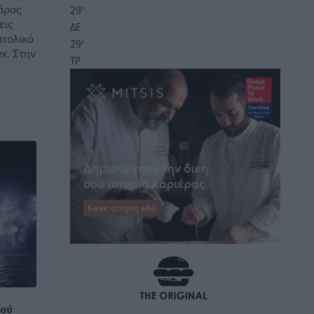
άρος
29
°
εις
ΔΕ
τολικό
29
°
ex. Στην
ΤΡ
ρού