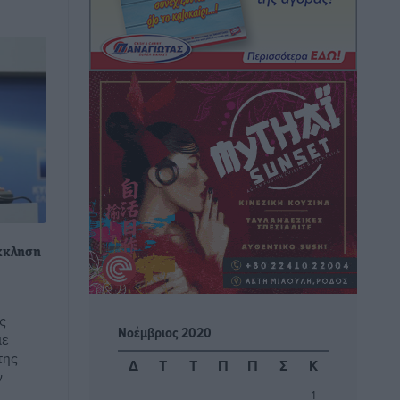
Τη χρηματοδότηση των καμένων
εκτάσεων στην Κάλυμνο, των
αναγκαίων αντιπλημμυρικών και
αντιδιαβρωτικών έργων και την άμεση
ενίσχυση αγροτών και κτηνοτρόφων
που υπέστησαν ζημιές, ζητά ο Μάνος
Κόνσολας
Τοπικές Ειδήσεις
•
πριν 1 ώρα
Θεσμοθετείται από σήμερα το
νέο Ειδικό Χωροταξικό Πλαίσιο για τον
κκληση
Τουρισμό με κοινή υπουργική
απόφαση
Ειδήσεις
•
πριν 1 ώρα
ς
Νοέμβριος 2020
με
της
4η Γιορτή των Γιαρένιων στ’ Απόλλωνα
Δ
Τ
Τ
Π
Π
Σ
Κ
ν
Ρόδου το Σάββατο 8 Αυγούστου
1
Πολιτιστικά
•
πριν 1 ώρα