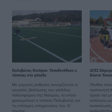
Πολυβώτης Νισύρου: Τοποθετήθηκε ο
ΑΓΕΣ Κάμειρ
τάπητας στο γήπεδο
Κώστα Τσατ
Με γοργούς ρυθμούς συνεχίζονται οι
Πένθος στον
εργασίες βελτίωσης του γηπέδου
προπονητή Κ
ποδοσφαίρου της Νισύρου, το οποίο
έχασε την μ
χρησιμοποιεί ο τοπικός Πολυβώτης για
σύλλογος με
τις επίσημες υποχρεώσεις του. Ο
ανακοίνωση,
πρώτος ...
συλλυπητήριά