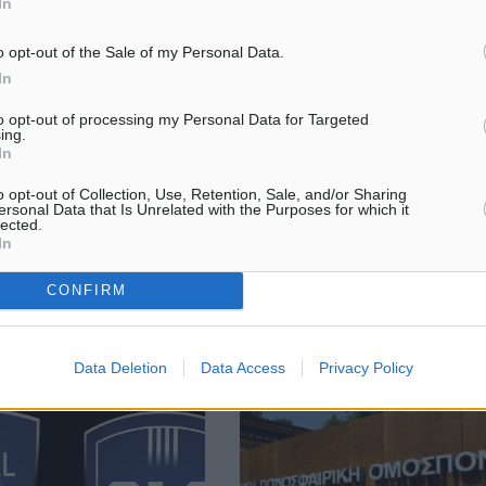
In
o opt-out of the Sale of my Personal Data.
In
 το αστυνομικό δελτίο
Αναβάλλονται τα Νεστορίδεια 2
20 εξιχνιάσθηκε κλοπή,
Συμπληρώθηκαν εννέα χρόνια α
to opt-out of processing my Personal Data for Targeted
ing.
διεύθυνση Ασφαλείας
θάνατο της Μεγάλης Δωρήτριας
In
σχηματίσθηκε δικογραφία
Ρόδου, Πάολας Νεστορίδη. Η Π
χρονου ημεδαπού ο
τα τελευταία χρόνια της ζωής τη
o opt-out of Collection, Use, Retention, Sale, and/or Sharing
νές ώρες της 21-11-2020
αφιέρωσε για να πραγματοποιήσει
ersonal Data that Is Unrelated with the Purposes for which it
lected.
In
CONFIRM
8
28.11.20, 13:55
Data Deletion
Data Access
Privacy Policy