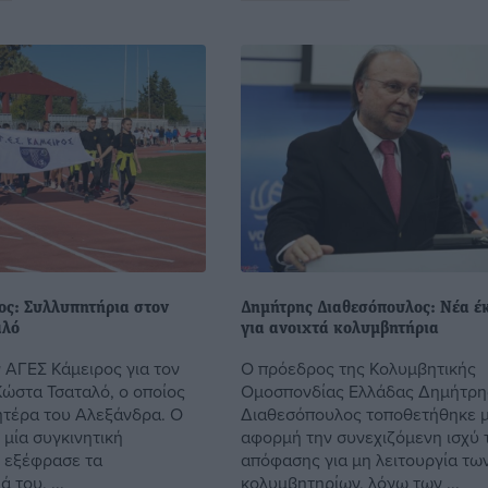
ος: Συλλυπητήρια στον
Δημήτρης Διαθεσόπουλος: Νέα έ
αλό
για ανοιχτά κολυμβητήρια
 ΑΓΕΣ Κάμειρος για τον
Ο πρόεδρος της Κολυμβητικής
ώστα Τσαταλό, ο οποίος
Ομοσπονδίας Ελλάδας Δημήτρη
ητέρα του Αλεξάνδρα. Ο
Διαθεσόπουλος τοποθετήθηκε 
 μία συγκινητική
αφορμή την συνεχιζόμενη ισχύ 
 εξέφρασε τα
απόφασης για μη λειτουργία τω
 του, ...
κολυμβητηρίων, λόγω των ...