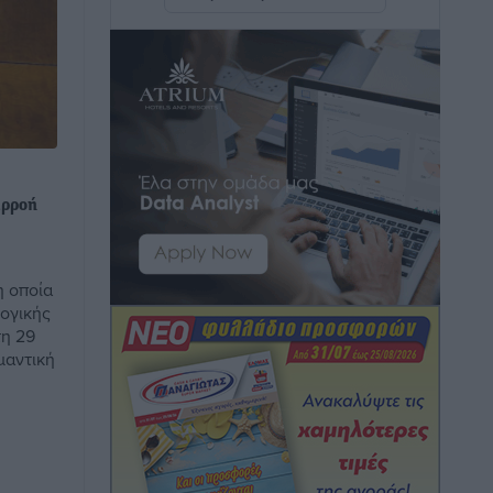
νησιά μας – Γιατί δεν πέφτουν και πότε
μπορεί να έρθει αποκλιμάκωση
Τοπικές Ειδήσεις
•
πριν 48 λεπτά
Πάνω από 1.500 έλεγχοι με drones σε
300 παραλίες κατά της αυθαίρετης
κατάληψης του αιγιαλού – Τα στοιχεία
αρροή
για τη Ρόδο
Τοπικές Ειδήσεις
•
πριν 49 λεπτά
η οποία
Συνεδριάζει η Δημοτική Επιτροπή
λογικής
Ρόδου την Δευτέρα 10 Αυγούστου
τη 29
Τοπικές Ειδήσεις
•
πριν 54 λεπτά
μαντική
Ο Ακύλας στη Ρόδο 10 Αυγούστου στο
βοηθητικό στάδιο Διαγόρα
Πολιτιστικά
•
πριν 55 λεπτά