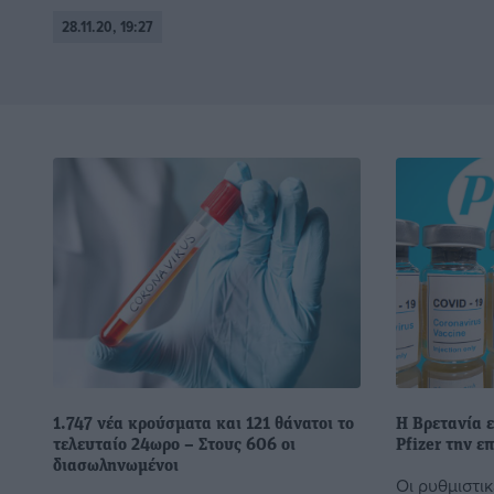
28.11.20, 19:27
1.747 νέα κρούσματα και 121 θάνατοι το
Η Βρετανία ε
τελευταίο 24ωρο – Στους 606 οι
Pfizer την ε
διασωληνωμένοι
Οι ρυθμιστι