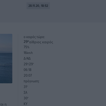
28.11.20, 18:52
o καιρός τώρα:
αίθριος καιρός
29
°
75
%
16
km/h
Δ-ΝΔ
29
29
°/
°
06:18
20:07
πρόγνωση:
31
°
ΣΑ
30
°
ΚΥ
αι η