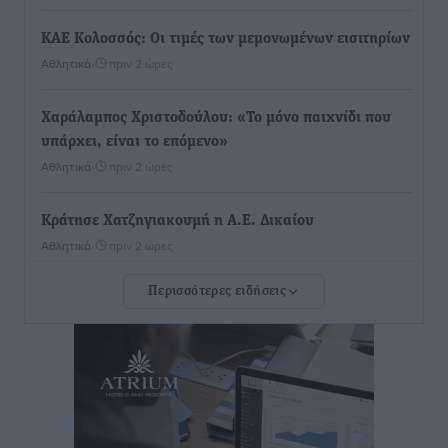
ΚΑΕ Κολοσσός: Οι τιμές των μεμονωμένων εισιτηρίων
Αθλητικά
•
πριν 2 ώρες
Χαράλαμπος Χριστοδούλου: «Το μόνο παιχνίδι που
υπάρχει, είναι το επόμενο»
Αθλητικά
•
πριν 2 ώρες
Κράτησε Χατζηγιακουμή η Α.Ε. Δικαίου
Αθλητικά
•
πριν 2 ώρες
Περισσότερες ειδήσεις
Ιπποκράτης: Ανακοίνωσε την Cvetanka Dimova
Αθλητικά
•
πριν 2 ώρες
Διαγόρας: Ανανέωσαν Φράγκος και Ζάρας, τέλος ο
Μιχαλάκης
Αθλητικά
•
πριν 2 ώρες