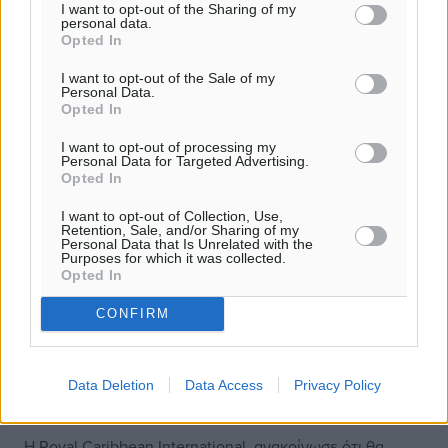
I want to opt-out of the Sharing of my
personal data.
Opted In
I want to opt-out of the Sale of my
Personal Data.
Opted In
I want to opt-out of processing my
Personal Data for Targeted Advertising.
Opted In
I want to opt-out of Collection, Use,
Retention, Sale, and/or Sharing of my
Personal Data that Is Unrelated with the
Purposes for which it was collected.
Opted In
CONFIRM
Η Royal Caribbean επεκτείνει
Data Deletion
Data Access
Privacy Policy
περαιτέρω την αναστολή κρουαζιέρας
Η Royal Caribbean International, ανακοίνωσε ότι θα