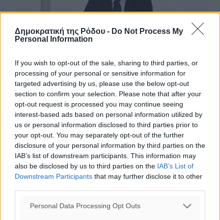
Δημοκρατική της Ρόδου -
Do Not Process My
Personal Information
If you wish to opt-out of the sale, sharing to third parties, or
processing of your personal or sensitive information for
targeted advertising by us, please use the below opt-out
section to confirm your selection. Please note that after your
opt-out request is processed you may continue seeing
ΣΕΤΕ: Αίτημα για απλούστευση των
interest-based ads based on personal information utilized by
προϋποθέσεων ένταξης εργαζομένων
us or personal information disclosed to third parties prior to
your opt-out. You may separately opt-out of the further
στις ρυθμίσεις του ν.4690/2020
disclosure of your personal information by third parties on the
IAB’s list of downstream participants. This information may
Με επιστολή του προς τον υπουργό Εργασίας και
also be disclosed by us to third parties on the
IAB’s List of
Κοινωνικών Υποθέσεων Γιάννη Βρούτση, ο πρόεδρος
Downstream Participants
that may further disclose it to other
του ΣΕΤΕ Γιάννης Ρέτσος, ζητά την απλούστευση των
third parties.
προϋποθέσεων ένταξης των ...
Personal Data Processing Opt Outs
06.08.20, 17:58