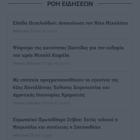
ΡΟΗ ΕΙΔΗΣΕΩΝ
Ελπίδα Πεταλούδων: Ανακοίνωσε τον Νίκο Μιχαλάκη
Αθλητικά
•
πριν 30 λεπτά
Ψήφισμα της κοινότητας Παστίδας για την εκδημία
του ιερέα Μιχαήλ Καψάλη
Τοπικές Ειδήσεις
•
πριν 46 λεπτά
Με επιτυχία πραγματοποιήθηκαν τα εγκαίνια της
61ης Πανελλήνιας Έκθεσης Χειροτεχνίας και
Αγροτικής Οικονομίας Κρεμαστής
Τοπικές Ειδήσεις
•
πριν 52 λεπτά
Ευρωπαϊκό Πρωτάθλημα Στίβου: Εκτός τελικού η
Μαγκούλια και συνέχειας η Σπανουδάκη
Αθλητικά
•
πριν 1 ώρα