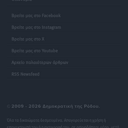
προσωνύμια και οι θρύλοι
Ρεπορτάζ
•
πριν 11 ώρες
Βρείτε μας στο Facebook
Βρείτε μας στο Instagram
Τριήμερο εξόδου: Πάνω από 129.000 επιβάτες
αναχωρούν από Πειραιά, Ραφήνα και Λαύριο
Βρείτε μας στο X
Ειδήσεις
•
πριν 24 ώρες
Βρείτε μας στο Youtube
Αρχείο παλαιότερων άρθρων
RSS Newsfeed
©
2009 - 2026 Δημοκρατική της Ρόδου.
Όλα τα δικαιώματα δεσμευμένα. Απαγορεύεται η χρήση ή
επανεκπομπή του ή η αντιγραφή του, σε οποιοδήποτε μέσο, μετά