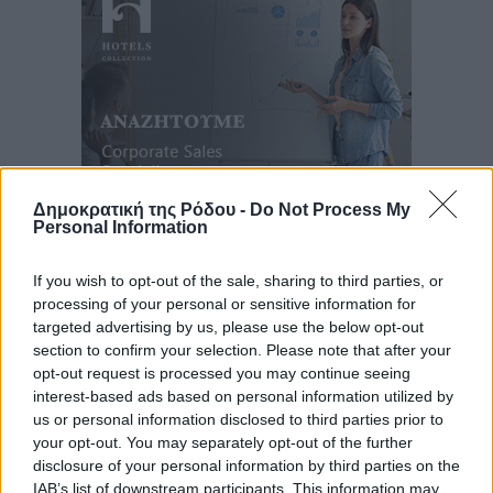
Δημοκρατική της Ρόδου -
Do Not Process My
Personal Information
Ροή ειδήσεων
If you wish to opt-out of the sale, sharing to third parties, or
processing of your personal or sensitive information for
Τουρισμός: Με θετικό πρόσημο έως τώρα η χρονιά,
targeted advertising by us, please use the below opt-out
section to confirm your selection. Please note that after your
παρά τα σκαμπανεβάσματα
opt-out request is processed you may continue seeing
Ειδήσεις
•
πριν 2 λεπτά
interest-based ads based on personal information utilized by
us or personal information disclosed to third parties prior to
Χαρ. Ναβροζίδης στον RV «Σε τρία χρόνια θα είμαστε
your opt-out. You may separately opt-out of the further
disclosure of your personal information by third parties on the
η πιο ψηφιακή Περιφέρεια της χώρας» Δημοπρατείται
IAB’s list of downstream participants. This information may
το έργο ψηφιακού μετασχηματισμού