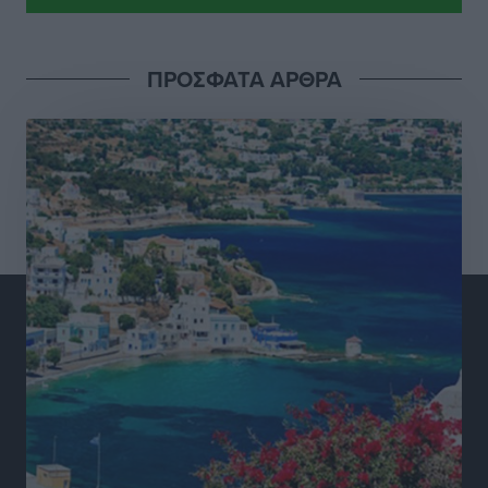
15 Αυγούστου 2026: Πώς θα πληρωθούν όσοι
εργαστούν την αργία – Τι ισχύει για πενθήμερο,
εξαήμερο και άδειες
ΠΡΟΣΦΑΤΑ ΑΡΘΡΑ
Ειδήσεις
•
πριν 7 ώρες
Πλούσιο πολιτιστικό πρόγραμμα τον Αύγουστο από
τον Δήμο Ρόδου
Πολιτιστικά
•
πριν 8 ώρες
Βασίλης Υψηλάντης: Ξεμπλοκάρει η έκδοση και
παραχώρηση οριστικών τίτλων κυριότητας για 224
εργατικές κατοικίες στη Ρόδο
Τοπικές Ειδήσεις
•
πριν 8 ώρες
ΣΕΓΑΣ: Πιστώθηκαν τα έξοδα μετακίνησης του
Πανελληνίου Πρωταθλήματος Κ20 στα σωματεία
Αθλητικά
•
πριν 8 ώρες