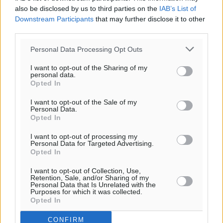
also be disclosed by us to third parties on the
IAB’s List of
Τοπικές Ειδήσεις
•
πριν 7 λεπτά
Downstream Participants
that may further disclose it to other
third parties.
Airbnb vs ξενοδοχεία – Πώς αλλάζει ο χάρτης της
Personal Data Processing Opt Outs
φιλοξενίας
Ειδήσεις
•
πριν 13 λεπτά
I want to opt-out of the Sharing of my
personal data.
Opted In
Γιάννης Χατζής για το νέο Ειδικό Χωροταξικό: Οι
βασικοί οριζόντιοι περιορισμοί παραμένουν –
I want to opt-out of the Sale of my
Personal Data.
Κίνδυνος για επενδύσεις, περιουσίες και τοπική
Opted In
ανάπτυξη
I want to opt-out of processing my
Τοπικές Ειδήσεις
•
πριν 22 λεπτά
Personal Data for Targeted Advertising.
Opted In
Ευ. Τουρνάς: Απέναντι σε ακραία καιρικά φαινόμενα
I want to opt-out of Collection, Use,
δεν υπάρχουν περιθώρια εφησυχασμού
Retention, Sale, and/or Sharing of my
Personal Data that Is Unrelated with the
Ειδήσεις
•
πριν 29 λεπτά
Purposes for which it was collected.
Opted In
Στον Άγιο Νικόλαο Χάλκης ανοίγει ξανά το
CONFIRM