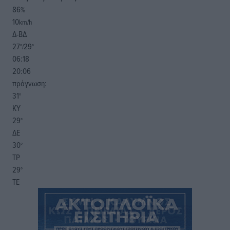
86
%
10
km/h
Δ-ΒΔ
27
29
°/
°
06:18
20:06
πρόγνωση:
31
°
ΚΥ
29
°
ΔΕ
30
°
ΤΡ
29
°
ΤΕ