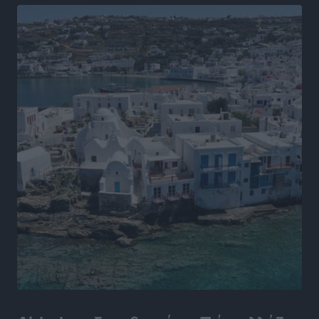
Θερινές εκπτώσεις 2026 έως τις 31 Αυγούστου – Τι
πρέπει να προσέξουν οι καταναλωτές
Ειδήσεις
•
πριν 9 ώρες
ΑΔΜΗΕ: Ολοκληρώνεται η ηλεκτρική διασύνδεση των
Κυκλάδων, τα οφέλη
Ειδήσεις
•
πριν 9 ώρες
Πόσοι Ευρωπαίοι «αντέχουν» διακοπές στο εξωτερικό
– Τι ισχύει για Έλληνες
Ειδήσεις
•
πριν 9 ώρες
Βούλγαροι τουρίστες: Λιγότερες διανυκτερεύσεις
στην Ελλάδα, αλλά 18% υψηλότερη δαπάνη ανά
διανυκτέρευση
Ειδήσεις
•
πριν 9 ώρες