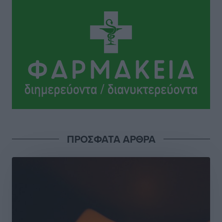
Ειδήσεις
•
πριν 21 ώρες
Οδηγός στη Ρόδο τράκαρε σταθμευμένο αυτοκίνητο,
παρέσυρε 72χρονο και διέφυγε
Τοπικές Ειδήσεις
•
πριν 21 ώρες
Το νέο Ειδικό Χωροταξικό για τον Τουρισμό
ξανασχεδιάζει τον επενδυτικό χάρτη της Ρόδου
Τοπικές Ειδήσεις
•
πριν 22 ώρες
Γιάννης Βασιλάκης: «Η Πρωτοβάθμια Φροντίδα
ΠΡΟΣΦΑΤΑ ΑΡΘΡΑ
Υγείας πρέπει να φτάνει σε κάθε γωνιά – Ενισχύουμε
τις δομές, δεν τις αποδυναμώνουμε»
Συνεντεύξεις
•
πριν 22 ώρες
Ιδρυμα Ωνάση: Το όραμα πίσω από τα δύο νέα
σχολεία της Ρόδου
Συνεντεύξεις
•
πριν 22 ώρες