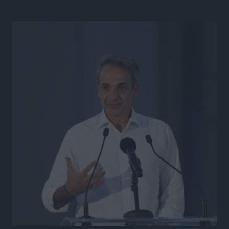
Συνεντεύξεις
•
πριν 22 ώρες
Η υπογεννητικότητα βάζει λουκέτο σε 11 σχολεία
Πρωτοβάθμιας στα Δωδεκάνησα
Ρεπορτάζ
•
πριν 22 ώρες
Κ. Σπανός: Παρά την αυξημένη τουριστική κίνηση, η
αγορά της Ρόδου κινείται κάτω από τις προσδοκίες
Ρεπορτάζ
•
πριν 22 ώρες
Ο λαγοκέφαλος βρήκε επιτέλους τιμή, μένει να βρεθεί
και σχέδιο
Δημο-Κρίσεις
•
πριν 22 ώρες
Το ΠΑΣΟΚ στα Δωδεκάνησα ψάχνει έξι και του
περισσεύουν 14
Δημο-Κρίσεις
•
πριν 22 ώρες