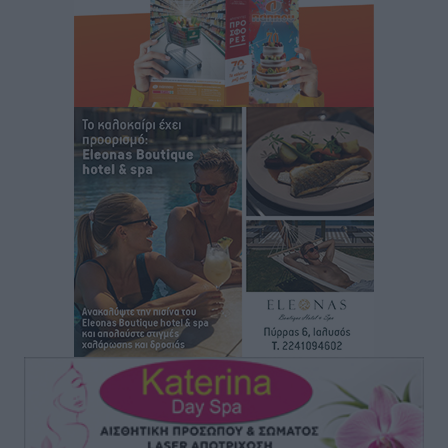
Τοπικές Ειδήσεις
•
πριν 20 ώρες
Τα φοιτητικά ενοίκια «τινάζουν στον αέρα» τους
οικογενειακούς προϋπολογισμούς
Ειδήσεις
•
πριν 20 ώρες
Δύο νέοι ξενώνες παραδόθηκαν στις Ένοπλες
Δυνάμεις στη νήσο Ρω
Τοπικές Ειδήσεις
•
πριν 20 ώρες
Συνεχίζεται η έξοδος του Αυγούστου – Πάνω από
34.000 αναχωρούν σήμερα μόνο από τον Πειραιά
Ειδήσεις
•
πριν 20 ώρες
Μόνιμες θέσεις στους παιδικούς σταθμούς: Οι
προϋποθέσεις, η 24μηνη εμπειρία και οι προθεσμίες
για τους δήμους
Τοπικές Ειδήσεις
•
πριν 21 ώρες