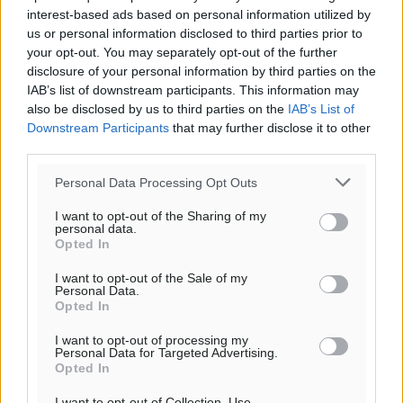
interest-based ads based on personal information utilized by
us or personal information disclosed to third parties prior to
Έφυγε από τη ζωή ο επί σειρά ετών εφημέριος στον
your opt-out. You may separately opt-out of the further
disclosure of your personal information by third parties on the
ιερό Ναό του Αγίου Νικολάου Παστίδας Μιχαήλ
IAB’s list of downstream participants. This information may
Καψάλης
also be disclosed by us to third parties on the
IAB’s List of
Τοπικές Ειδήσεις
•
πριν 14 ώρες
Downstream Participants
that may further disclose it to other
third parties.
Αποκαλυπτήρια για την «Ατζέντα 2030» από το βήμα
Personal Data Processing Opt Outs
της ΔΕΘ
Ειδήσεις
•
πριν 17 ώρες
I want to opt-out of the Sharing of my
personal data.
Opted In
Από την παράδοση της Ρόδου στα ερευνητικά
I want to opt-out of the Sale of my
εργαστήρια: Το μελεκούνι αποκτά διεθνές
Personal Data.
επιστημονικό ενδιαφέρον
Opted In
Πολιτιστικά
•
πριν 17 ώρες
I want to opt-out of processing my
Personal Data for Targeted Advertising.
Opted In
Επίσκεψη θα πραγματοποιήσει στη Λέρο τον
Σεπτέμβριο η Όλγα Κεφαλογιάννη
I want to opt-out of Collection, Use,