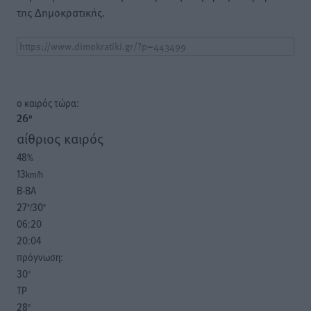
της Δημοκρατικής.
o καιρός τώρα:
26
°
αίθριος καιρός
48
%
13
km/h
Β-ΒΑ
27
30
°/
°
06:20
20:04
πρόγνωση:
30
°
ΤΡ
28
°