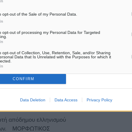
In
ου. Γιορτή με
ΙΤΙΣΤΙΚΟΣ ΣΥΛΛΟΓΟΣ
o opt-out of the Sale of my Personal Data.
In
to opt-out of processing my Personal Data for Targeted
ing.
όκου. Γιορτή με
In
ΡΦΩΤΙΚΟΣ ΕΞΩΡΑΪΣΤΙΚΟΣ
o opt-out of Collection, Use, Retention, Sale, and/or Sharing
ersonal Data that Is Unrelated with the Purposes for which it
lected.
In
ική παράσταση: «Χιονάτη
CONFIRM
Data Deletion
Data Access
Privacy Policy
ΚΗΣ ΚΡΕΜΑΣΤΗΣ
τή απόδημου ελληνισμού
ήμων. ΜΟΡΦΩΤΙΚΟΣ