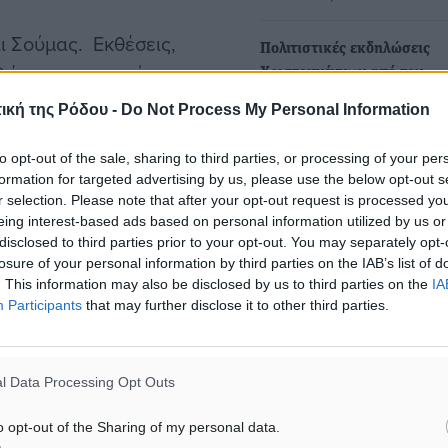
ι Σούμας. Εκθέσεις,
Πολιτιστικές εκδηλώσεις
γλέντι με φαγητό και
Χριστουγέννων από τον
Πολιτιστικό Σύλλογο Κρεμ
ική της Ρόδου -
Do Not Process My Personal Information
"Η ΠΡOΟΔΟΣ"
Ο Αναπτυξιακός και Πολιτισ
to opt-out of the sale, sharing to third parties, or processing of your per
σύλλογος της Κρεμαστής Η
formation for targeted advertising by us, please use the below opt-out s
ΠΡΌΟΔΟΣ για τις μέρες…
r selection. Please note that after your opt-out request is processed y
, Πολιτιστικές
eing interest-based ads based on personal information utilized by us or
disclosed to third parties prior to your opt-out. You may separately opt-
τής, τον Δήμο και την
Κοπή Βασιλόπιτας και Συν
losure of your personal information by third parties on the IAB’s list of
 «ΠΡΟΟΔΟΣ»
Ομοσπονδιών Πολιτιστικών
. This information may also be disclosed by us to third parties on the
IA
Participants
that may further disclose it to other third parties.
Δωδεκανησιακών Παροικι
Συλλόγων Ρόδου
ου. Γιορτή με
Η νέα χρονιά φέρνει μαζί τ
ΛΙΤΙΣΤΙΚΟΣ ΣΥΛΛΟΓΟΣ
l Data Processing Opt Outs
σημαντική εκδήλωση για τ
ενίσχυση…
o opt-out of the Sharing of my personal data.