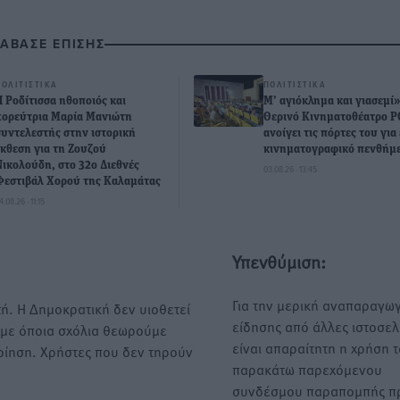
ΙΑΒΑΣΕ ΕΠΙΣΗΣ
ΠΟΛΙΤΙΣΤΙΚΆ
ΠΟΛΙΤΙΣΤΙΚΆ
Η Ροδίτισσα ηθοποιός και
Μ’ αγιόκλημα και γιασεμί»
χορεύτρια Μαρία Μανιώτη
Θερινό Κινηματοθέατρο 
συντελεστής στην ιστορική
ανοίγει τις πόρτες του για
έκθεση για τη Ζουζού
κινηματογραφικό πενθήμ
Νικολούδη, στο 32ο Διεθνές
03.08.26 · 13:45
Φεστιβάλ Χορού της Καλαμάτας
4.08.26 · 11:15
Υπενθύμιση:
Για την μερική αναπαραγωγ
ή. Η Δημοκρατική δεν υιοθετεί
είδησης από άλλες ιστοσελ
υμε όποια σχόλια θεωρούμε
είναι απαραίτητη η χρήση 
οίηση. Χρήστες που δεν τηρούν
παρακάτω παρεχόμενου
συνδέσμου παραπομπής πρ