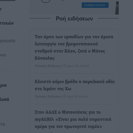
ν
Ροή ειδήσεων
στικών
Την άρση των εμποδίων για την άμεση
αρουσία
λειτουργία του βρεφονηπιακού
σταθμού στην Κάσο, ζητά ο Μάνος
δου
Κόνσολας
Τοπικές Ειδήσεις
•
πριν 35 λεπτά
Κλειστή αύριο βράδυ η παραλιακή οδός
ρια
στο λιμάνι της Κω
Τοπικές Ειδήσεις
•
πριν 51 λεπτά
 Κοπή
Στην ΑΑΔΕ ο Μητσοτάκης για το
myAGRO: «Είναι μια πολύ σημαντική
στα
ημέρα για τον πρωτογενή τομέα»