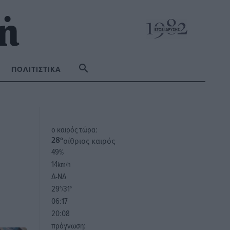
ΠΟΛΙΤΙΣΤΙΚΆ
o καιρός τώρα:
αίθριος καιρός
28
°
49
%
14
km/h
Δ-ΝΔ
29
31
°/
°
06:17
20:08
πρόγνωση: