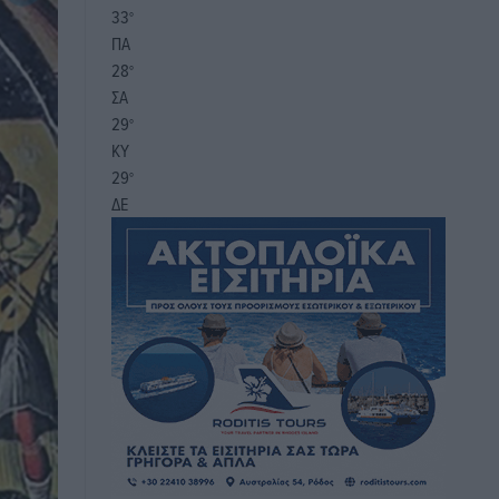
33
°
ΠΑ
28
°
ΣΑ
29
°
ΚΥ
29
°
ΔΕ