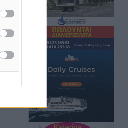
κάπνισμα
Ειδήσεις
•
πριν 2 ώρες
Έκτακτο επίδομα παιδιού: Έως 10
Αυγούστου η προθεσμία για ΑΦΜ –
Ποιοι πάνε ταμείο
Ειδήσεις
•
πριν 2 ώρες
ASTYBUS: 27.642 διαδρομές στην
Αστυπάλαια – Το «έξυπνο» μοντέλο
μετακίνησης που έγινε μέρος της
καθημερινότητας
Τοπικές Ειδήσεις
•
πριν 2 ώρες
Ερώτηση Μπελέρη σε Κομισιόν για τη
δημιουργία «σύγχρονου Ευρωπαϊκού
Ταμείου Αντιμετώπισης Φυσικών
Καταστροφών»