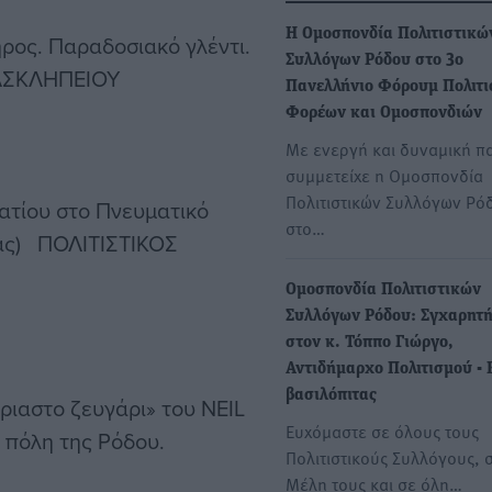
Η Ομοσπονδία Πολιτιστικώ
ς. Παραδοσιακό γλέντι.
Συλλόγων Ρόδου στο 3ο
ΑΣΚΛΗΠΕΙΟΥ
Πανελλήνιο Φόρουμ Πολιτι
Φορέων και Ομοσπονδιών
Με ενεργή και δυναμική π
συμμετείχε η Ομοσπονδία
Πολιτιστικών Συλλόγων Ρό
τίου στο Πνευματικό
στο…
βας) ΠΟΛΙΤΙΣΤΙΚΟΣ
Ομοσπονδία Πολιτιστικών
Συλλόγων Ρόδου: Σγχαρητή
στον κ. Τόππο Γιώργο,
Αντιδήμαρχο Πολιτισμού -
βασιλόπιτας
ριαστο ζευγάρι» του NEIL
Ευχόμαστε σε όλους τους
πόλη της Ρόδου.
Πολιτιστικούς Συλλόγους, 
Μέλη τους και σε όλη…