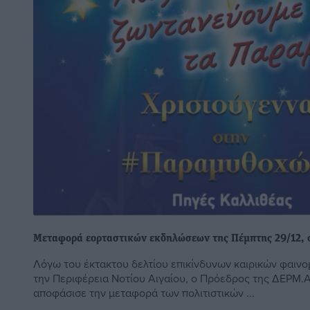
Μεταφορά εορταστικών εκδηλώσεων της Πέμπτης 29/12, 
Λόγω του έκτακτου δελτίου επικίνδυνων καιρικών φαιν
την Περιφέρεια Νοτίου Αιγαίου, ο Πρόεδρος της ΔΕΡΜ.Α
αποφάσισε την μεταφορά των πολιτιστικών ...