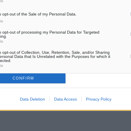
In
o opt-out of the Sale of my Personal Data.
αι για μαστροπεία,
Τρεις σοβαρές υποθέσεις διακίν
In
λοφορία και οπλοκατοχή
ναρκωτικών
 Τριμελούς Εφετείου
Τρείς υποθέσεις διακίνησης
to opt-out of processing my Personal Data for Targeted
ing.
 θα αναβιώσει την 10η
ναρκωτικών που είχαν απασχολ
In
2017 υπόθεση
την κοινή γνώμη θα εξεταστούν
, παράνομης οπλοφορίας
μεταξύ άλλων, ενώπιον του
o opt-out of Collection, Use, Retention, Sale, and/or Sharing
οχής με κατηγορούμενους
Πενταμελούς Εφετείου Δωδεκα
ersonal Data that Is Unrelated with the Purposes for which it
lected.
 M. ...
-Στην πρώτη υπόθεση ...
In
0
29.12.16, 08:15
CONFIRM
Data Deletion
Data Access
Privacy Policy