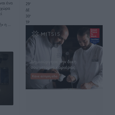
ναι ένα
29
°
 χώρα
ΔΕ
εί
30
°
ΤΡ
 η ...