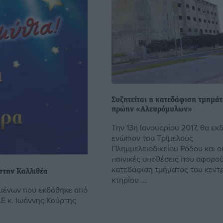
Συζητείται η κατεδάφιση τμημά
πρώην «Αλευρόμυλων»
Την 13η Ιανουαρίου 2017, θα εκ
ενώπιον του Τριμελούς
Πλημμελειοδικείου Ρόδου και οι
ποινικές υποθέσεις που αφορού
κατεδάφιση τμήματος του κεντ
στην Καλλιθέα
κτηρίου ...
ομένων που εκδόθηκε από
Ε κ. Ιωάννης Κούρτης