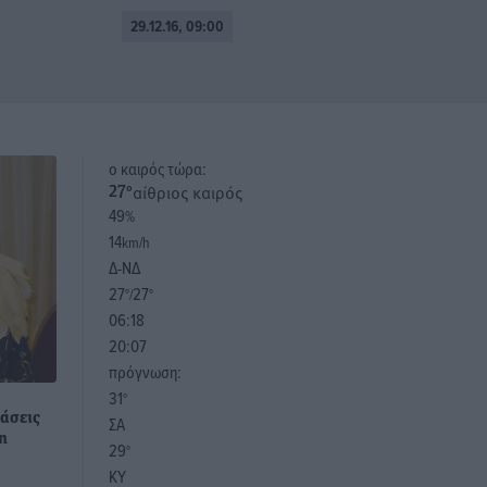
29.12.16, 09:00
o καιρός τώρα:
αίθριος καιρός
27
°
49
%
14
km/h
Δ-ΝΔ
27
27
°/
°
06:18
20:07
πρόγνωση:
31
°
φάσεις
ΣΑ
η
29
°
ΚΥ