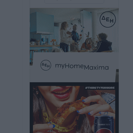
Τοπικές Ειδήσεις
•
πριν 56 λεπτά
Δεσμεύσεις χωρίς αντίκρισμα στην
Κρεμαστή
Τοπικές Ειδήσεις
•
πριν 57 λεπτά
Τσαμπίκος Καραγιάννης: «Ο
πρωτογενής τομέας μπορεί να
αποτελέσει τη δεύτερη μεγάλη δύναμη
της Ρόδου»
Ρεπορτάζ
•
πριν 58 λεπτά
Οικοδομική «ανάσα» στη Ρόδο:
Αυξάνονται οι άδειες, οι επεκτάσεις, οι
ενεργειακές αναβαθμίσεις σε ολόκληρο
το νησί
Ειδήσεις
•
πριν 59 λεπτά