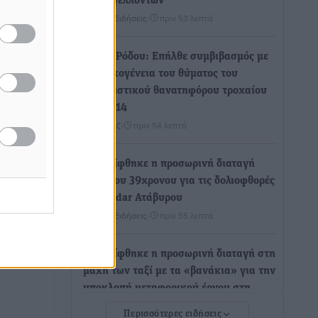
καταγγελλόντων
Τοπικές Ειδήσεις
•
πριν 53 λεπτά
ησης
Δήμος Ρόδου: Επήλθε συμβιβασμός με
την οικογένεια του θύματος του
ήσει
σοκαριστικού θανατηφόρου τροχαίου
,
του 2014
Ρεπορτάζ
•
πριν 54 λεπτά
νήσου.
Απορρίφθηκε η προσωρινή διαταγή
κατά του 39χρονου για τις δολιοφθορές
στο Radar Ατάβυρου
Τοπικές Ειδήσεις
•
πριν 55 λεπτά
Απορρίφθηκε η προσωρινή διαταγή στη
μάχη των ταξί με τα «βανάκια» για την
υποκλοπή μεταφορικού έργου στη
Ρόδο
Περισσότερες ειδήσεις