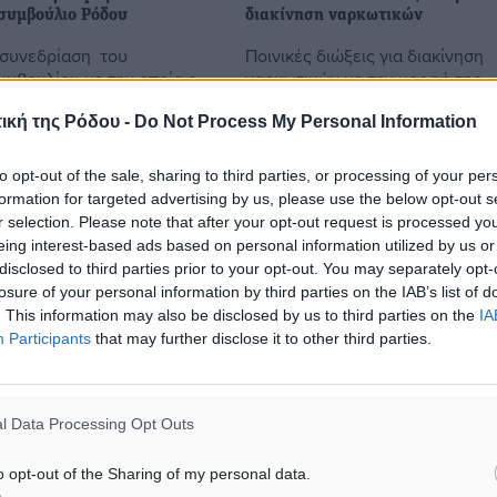
 συμβούλιο Ρόδου
διακίνηση ναρκωτικών
 συνεδρίαση του
Ποινικές διώξεις για διακίνηση
υμβουλίου με την οποία ο
ναρκωτικών με την μορφή της
 ‘αποχαιρέτισε’ το 2016,
εισαγωγής, της αγοράς και της 
ική της Ρόδου -
Do Not Process My Personal Information
θηκε χτες. «Είναι μια
άσκησε χθες ο Εισαγγελέας Υπη
κτη συνεδρίαση η οποία
σε βάρος ενός 35χρονου Πολων
κατοίκου ...
to opt-out of the sale, sharing to third parties, or processing of your per
formation for targeted advertising by us, please use the below opt-out s
r selection. Please note that after your opt-out request is processed y
6
29.12.16, 08:22
eing interest-based ads based on personal information utilized by us or
disclosed to third parties prior to your opt-out. You may separately opt-
losure of your personal information by third parties on the IAB’s list of
. This information may also be disclosed by us to third parties on the
IA
Participants
that may further disclose it to other third parties.
l Data Processing Opt Outs
o opt-out of the Sharing of my personal data.