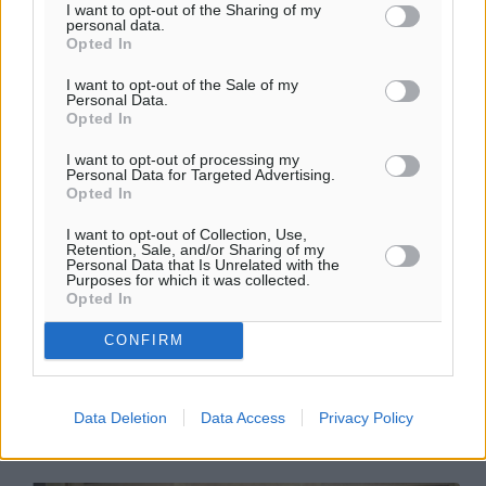
I want to opt-out of the Sharing of my
personal data.
Opted In
I want to opt-out of the Sale of my
Personal Data.
Opted In
I want to opt-out of processing my
Personal Data for Targeted Advertising.
Opted In
Η Λέσχη Lions Ρόδου προσφέρει
πλαστικά καπάκια για αναπηρικό
I want to opt-out of Collection, Use,
Retention, Sale, and/or Sharing of my
αμαξίδιο
Personal Data that Is Unrelated with the
Purposes for which it was collected.
Opted In
Η Λέσχη Lions Ρόδου τη Δευτέρα 5 Δεκεμβρίου 2016
προσέφερε στον Ερυθρό Σταυρό περισσότερα από
CONFIRM
8.000 πλαστικά καπάκια. Η Λέσχη Lions Ρόδου τους
τελευταίους μήνες συγκέντρωνε ...
Data Deletion
Data Access
Privacy Policy
08.12.16, 15:23