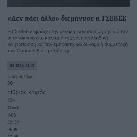
«Δεν πάει άλλο» διεμήνυσε η ΓΣΕΒΕΕ
Η ΓΣΕΒΕΕ εκφράζει την μεγάλη ικανοποίησή της για την
ανταπόκριση στο κάλεσμα της για πανελλαδική
κινητοποίηση και την έμπρακτη και δυναμική συμμετοχή
των Ομοσπονδιών μελών της ...
08.12.16, 13:21
o καιρός τώρα:
30
°
αίθριος καιρός
85
%
13
km/h
Β-ΒΔ
30
31
°/
°
06:19
20:05