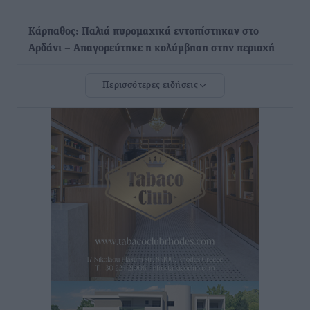
Κάρπαθος: Παλιά πυρομαχικά εντοπίστηκαν στο
Αρδάνι – Απαγορεύτηκε η κολύμβηση στην περιοχή
Τοπικές Ειδήσεις
•
πριν 6 ώρες
Περισσότερες ειδήσεις
Τουρνάς για φωτιές: «Κανένα περιθώριο
εφησυχασμού» – Σε πλήρη ετοιμότητα ο μηχανισμός
Ειδήσεις
•
πριν 7 ώρες
Καιρός: Επιμένουν οι υψηλές θερμοκρασίες – Ισχυρά
μελτέμια έως 9 μποφόρ, σε «Red Code» 6 περιοχές
Τοπικές Ειδήσεις
•
πριν 7 ώρες
Τα φοιτητικά ενοίκια «τινάζουν στον αέρα» τους
οικογενειακούς προϋπολογισμούς
Ειδήσεις
•
πριν 8 ώρες