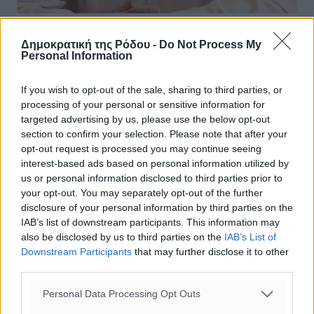
Εξώδικη διαμαρτυρία για την απεργία
Δημοκρατική της Ρόδου -
Do Not Process My
Personal Information
της ΠΝΟ από τον Ε.Ο.Α.Ε.Ν
Εξώδικη διαμαρτυρία απέστειλε ο Επιμελητηριακός
If you wish to opt-out of the sale, sharing to third parties, or
Όμιλος Ανάπτυξης Ελληνικών Νησιών προς τον
processing of your personal or sensitive information for
Υπουργό Ναυτιλίας και Νησιωτικής
targeted advertising by us, please use the below opt-out
Πολιτικής Παναγιώτη Κουρουμπλή με αφορμή τις ...
section to confirm your selection. Please note that after your
opt-out request is processed you may continue seeing
interest-based ads based on personal information utilized by
08.12.16, 15:28
us or personal information disclosed to third parties prior to
your opt-out. You may separately opt-out of the further
disclosure of your personal information by third parties on the
IAB’s list of downstream participants. This information may
also be disclosed by us to third parties on the
IAB’s List of
Downstream Participants
that may further disclose it to other
third parties.
Personal Data Processing Opt Outs