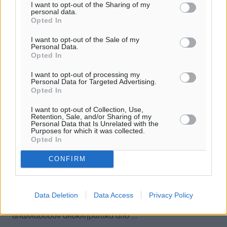
I want to opt-out of the Sharing of my
personal data.
Opted In
I want to opt-out of the Sale of my
Personal Data.
Opted In
I want to opt-out of processing my
Personal Data for Targeted Advertising.
Opted In
I want to opt-out of Collection, Use,
Retention, Sale, and/or Sharing of my
Personal Data that Is Unrelated with the
Purposes for which it was collected.
Ποιοι απαλλάσσονται από δημοτικά
Opted In
τέλη και φόρους στους λογαριασμούς
CONFIRM
ΔΕΚΟ
Σύμφωνα με τον πρόσφατο νόμο για το «παράλληλο
πρόγραμμα», οι Δήμοι της χώρας, με απόφαση των
Data Deletion
Data Access
Privacy Policy
δημοτικών συμβουλίων, θα μπορούν να μειώνουν ή να
απαλλάσσουν ολοκληρωτικά από ...