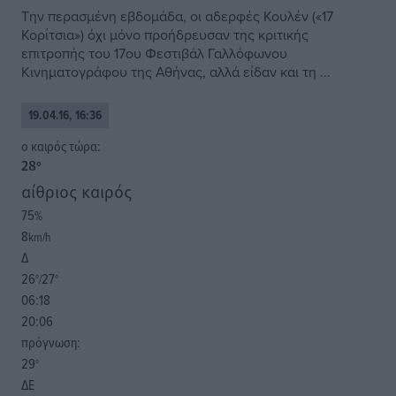
Την περασμένη εβδομάδα, οι αδερφές Κουλέν («17
Κορίτσια») όχι μόνο προήδρευσαν της κριτικής
επιτροπής του 17ου Φεστιβάλ Γαλλόφωνου
Κινηματογράφου της Αθήνας, αλλά είδαν και τη ...
19.04.16, 16:36
o καιρός τώρα:
28
°
αίθριος καιρός
75
%
8
km/h
Δ
26
27
°/
°
06:18
20:06
πρόγνωση:
29
°
ΔΕ