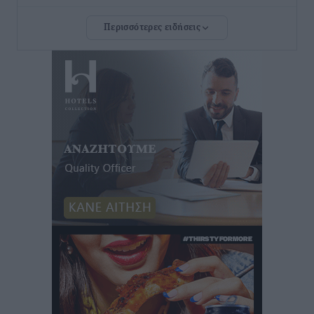
Τοπικές Ειδήσεις
•
πριν 3 ώρες
Περισσότερες ειδήσεις
Ευ. Τουρνάς: Απέναντι σε ακραία καιρικά φαινόμενα
δεν υπάρχουν περιθώρια εφησυχασμού
Ειδήσεις
•
πριν 3 ώρες
Στον Άγιο Νικόλαο Χάλκης ανοίγει ξανά το
ανανεωμένο εκκλησιαστικό μουσείο από τη Λέσχη
Lions Χάλκης
Τοπικές Ειδήσεις
•
πριν 3 ώρες
Ρόδος: «Βουλιάζει» από τουρίστες – Πάνω από 1 εκατ.
επιβάτες και 55 κρουαζιερόπλοια
Τοπικές Ειδήσεις
•
πριν 3 ώρες
Γ’ Εθνική Κατηγορία: Οι ημερομηνίες των
αγωνιστικών της κανονικής περιόδου
Αθλητικά
•
πριν 9 ώρες