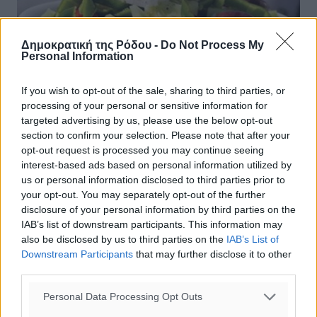
Δημοκρατική της Ρόδου -
Do Not Process My
Personal Information
If you wish to opt-out of the sale, sharing to third parties, or
Ημερίδα για τον γαστρονομικό
processing of your personal or sensitive information for
τουρισμό
targeted advertising by us, please use the below opt-out
section to confirm your selection. Please note that after your
Ημερίδα για τον «γαστρονομικό τουρισμό στην Ελλάδα»
opt-out request is processed you may continue seeing
διοργανώνει ο όμιλος για την UNESCO Πειραιώς &
interest-based ads based on personal information utilized by
Νήσων στις 24 Απριλίου 2016 στον Αστέρας
us or personal information disclosed to third parties prior to
Βουλιαγμένης. Παράλληλα, το ...
your opt-out. You may separately opt-out of the further
disclosure of your personal information by third parties on the
IAB’s list of downstream participants. This information may
19.04.16, 17:44
also be disclosed by us to third parties on the
IAB’s List of
Downstream Participants
that may further disclose it to other
third parties.
Personal Data Processing Opt Outs