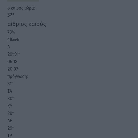
o καιρός τώρα:
32
°
αίθριος καιρός
73
%
41
km/h
Δ
29
31
°/
°
06:18
20:07
πρόγνωση:
31
°
ΣΑ
30
°
ΚΥ
29
°
ΔΕ
29
°
ΤΡ