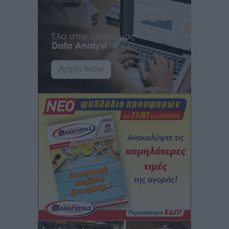
Αθλητικά
•
πριν 2 ώρες
Εθνική Ανδρών: Ραντεβού στο Telekom Center Athens
Αθλητικά
•
πριν 2 ώρες
ΕΠΟ: Απέσυρε τη στήριξή της στην υποψηφιότητα
του Ινφαντίνο
Αθλητικά
•
πριν 2 ώρες
Φοίβος Κω: Το «ευχαριστώ» για το 9ο Kos 3X3
Basketball Festival
Αθλητικά
•
πριν 3 ώρες
6ο Kalymnos 3X3: Ολοκληρώθηκε με μεγάλη επιτυχία,
νικητές οι VAR!
Αθλητικά
•
πριν 3 ώρες