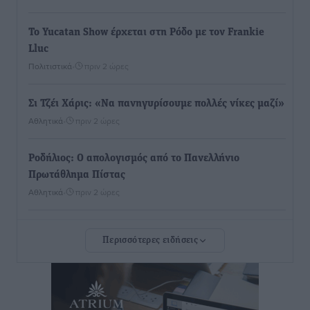
Το Yucatan Show έρχεται στη Ρόδο με τον Frankie
Lluc
Πολιτιστικά
•
πριν 2 ώρες
Σι Τζέι Χάρις: «Να πανηγυρίσουμε πολλές νίκες μαζί»
Αθλητικά
•
πριν 2 ώρες
Ροδήλιος: Ο απολογισμός από το Πανελλήνιο
Πρωτάθλημα Πίστας
Αθλητικά
•
πριν 2 ώρες
Διαγόρας: Μετεγγραφικό ντεμαράζ
Περισσότερες ειδήσεις
Αθλητικά
•
πριν 2 ώρες
Γ.Σ. Διαγόρας: Εντατική προετοιμασία και επιστροφή
Ρίζου στις Ακαδημίες