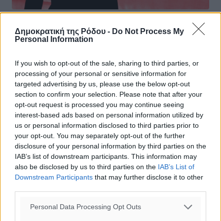
Προσωρινά κρατούμενη η γυναίκα
Δημοκρατική της Ρόδου -
Do Not Process My
Personal Information
«αράχνη»
Προσωρινά κρατούμενη κρίθηκε χθες, μετά την
If you wish to opt-out of the sale, sharing to third parties, or
απολογία της, με ομόφωνη απόφαση Ανακριτή και
processing of your personal or sensitive information for
Εισαγγελέα, η 33χρονη Κ. Τ. του Ε., κάτοικος Παστίδας,
targeted advertising by us, please use the below opt-out
που σαγήνευε ηλικιωμένους ...
section to confirm your selection. Please note that after your
opt-out request is processed you may continue seeing
interest-based ads based on personal information utilized by
21.02.14, 10:00
us or personal information disclosed to third parties prior to
your opt-out. You may separately opt-out of the further
disclosure of your personal information by third parties on the
IAB’s list of downstream participants. This information may
also be disclosed by us to third parties on the
IAB’s List of
Downstream Participants
that may further disclose it to other
third parties.
Personal Data Processing Opt Outs