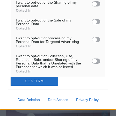
I want to opt-out of the Sharing of my
personal data.
Opted In
I want to opt-out of the Sale of my
Personal Data.
Opted In
I want to opt-out of processing my
Personal Data for Targeted Advertising.
Opted In
Δικάζεται στο Εφετείο βιαστής
Αγγλίδας
I want to opt-out of Collection, Use,
Retention, Sale, and/or Sharing of my
Personal Data that Is Unrelated with the
Ενώπιον του Μικτού Ορκωτού Εφετείου Δωδεκανήσου
Purposes for which it was collected.
θα εξεταστεί υπόθεση με κατηγορούμενο για βιασμό
Opted In
έναν κάτοικο Αφάντου, που είχε καταδικαστεί
Πρωτοδίκως την 3η Μαΐου 2004 σε ...
CONFIRM
21.02.14, 10:00
Data Deletion
Data Access
Privacy Policy