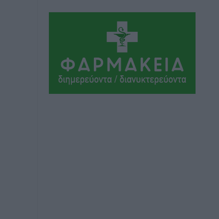
Αθλητικά
•
πριν 9 ώρες
Συνελήφθη 37χρονη στη Ρόδο γιατί
είχε αφήσει τα τρία ανήλικα παιδιά της
χωρίς επιτήρηση
Τοπικές Ειδήσεις
•
πριν 9 ώρες
Σταυρός Καλυθιών: Απέκτησε την
Φωτεινή Πιζάνια
Αθλητικά
•
πριν 10 ώρες
Το Yucatan Show έρχεται στη Ρόδο με
τον Frankie Lluc
Πολιτιστικά
•
πριν 11 ώρες
Σι Τζέι Χάρις: «Να πανηγυρίσουμε
πολλές νίκες μαζί»