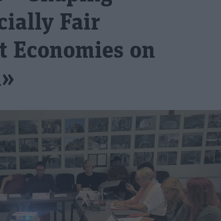
ially Fair
t Economies on
d»