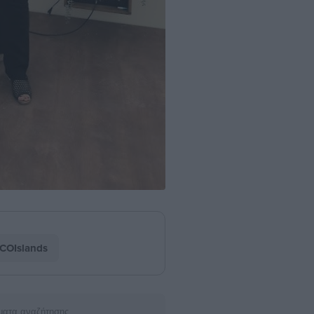
COIslands
ματα αναζήτησης