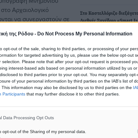
 υπογραφή Μνημονίου
 στο Αρχαιολογικό
Στο Καστελλόριζο διεξάγετα
ονται να συνεργαστούν σε
Διεθνές Συνέδριο «Smart I
ά δίκαιη μετάβαση και η
2025»
ική της Ρόδου -
Do Not Process My Personal Information
οικονομικές προκλήσεις.
Το 2ο Διεθνές Συνέδριο «S
Islands» διεξάγεται ήδη σ
to opt-out of the sale, sharing to third parties, or processing of your per
Καστελλόριζο με την…
πρόγραμμα ολοκληρώθηκε
formation for targeted advertising by us, please use the below opt-out s
r selection. Please note that after your opt-out request is processed y
μενο, ώστε να
eing interest-based ads based on personal information utilized by us or
Στο Καστελόριζο το 2ο Διεθ
μετεχόντων. Παρ’ όλα
disclosed to third parties prior to your opt-out. You may separately opt-
Συνέδριο «Smart Islands» 
losure of your personal information by third parties on the IAB’s list of
ο ανταλλαγής γνώσεων και
βιώσιμη ανάπτυξη των μικ
. This information may also be disclosed by us to third parties on the
IA
νησιών ως «πρωτοπόρων»
νησιών
Participants
that may further disclose it to other third parties.
Το 2ο Διεθνές Συνέδριο «S
Islands» θα πραγματοποιηθ
Καστελόριζο στις 20…
l Data Processing Opt Outs
:
o opt-out of the Sharing of my personal data.
Με ιδιαίτερη επιτυχία