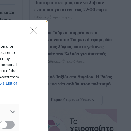
Ποιοι φοιτητές μπορούν να λάβουν
ενίσχυση για στέγη έως 2.500 ευρώ
ι το 2ο
Ειδήσεις
•
πριν 6 ώρες
slands
«Γιατί οι Τούρκοι συρρέουν στα
mart
ελληνικά νησιά»: Τουρκική εφημερίδα
το
sonal or
εξηγεί τους λόγους που οι γείτονες
ection to
προτιμούν την Ελλάδα για διακοπές
ou may
Τοπικές Ειδήσεις
•
πριν 6 ώρες
 personal
νές
out of the
για τη
 downstream
«Μουσικό Ταξίδι στο Αιγαίο»: Η Ρόδος
ρών
B’s List of
έγραψε μια νέα σελίδα στον πολιτισμό
Πολιτιστικά
•
πριν 6 ώρες
mart
Περισσότερες ειδήσεις
εί στο
Άμεσα μέτρα για την ενίσχυση του
Νοσοκομείου Ρόδου και αντιμετώπιση
των ελλείψεων προσωπικού
ανακοίνωσε ο Άδωνις Γεωργιάδης