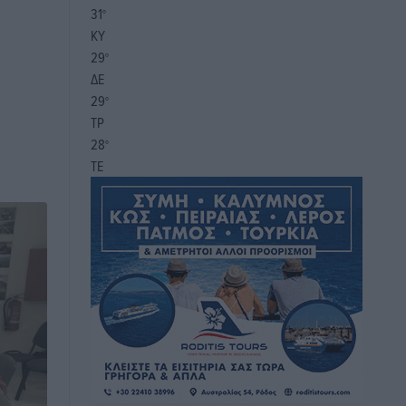
31
°
ΚΥ
29
°
ΔΕ
29
°
ΤΡ
28
°
ΤΕ