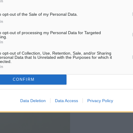
σί μπορεί να γίνει φάρος
In
πραγματοποιήθηκαν στη Ρό
με και με την ανταλλαγή
βιωματικά εργαστήρια με τ
o opt-out of the Sale of my Personal Data.
με το μήνυμα ότι τα νησιά
«Διερευνώντας τα δυνατά
In
ουν λύσεις με παγκόσμια
Με ιδιαίτερη επιτυχία
to opt-out of processing my Personal Data for Targeted
πραγματοποιήθηκαν στη Ρ
ing.
δύο βιωματικά εργαστήρια
In
τίτλο «Διερευνώντας…
στο Ίδρυμα Friedrich-
o opt-out of Collection, Use, Retention, Sale, and/or Sharing
ersonal Data that Is Unrelated with the Purposes for which it
lected.
 ΔΑΦΝΗ, στους
In
και την Τουρκία, καθώς
ιοργάνωση.
CONFIRM
Data Deletion
Data Access
Privacy Policy