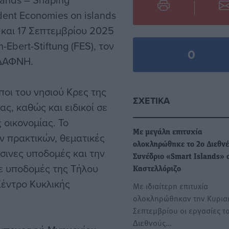
dent Economies on islands
 και 17 Σεπτεμβρίου 2025
Ebert-Stiftung (FES), τον
0
 ΔΑΦΝΗ.
οι του νησιού Κρες της
ΣΧΕΤΙΚΆ
ς, καθώς και ειδικοί σε
 οικονομίας. Το
Με μεγάλη επιτυχία
 πρακτικών, θεματικές
ολοκληρώθηκε το 2ο Διεθνέ
άσινες υποδομές και την
Συνέδριο «Smart Islands» 
σε υποδομές της Τήλου
Καστελλόριζο
Κέντρο Κυκλικής
Με ιδιαίτερη επιτυχία
ολοκληρώθηκαν την Κυρια
Σεπτεμβρίου οι εργασίες τ
Διεθνούς…