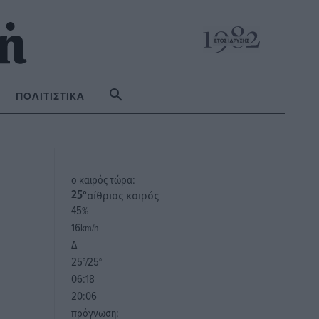
ΠΟΛΙΤΙΣΤΙΚΆ
o καιρός τώρα:
αίθριος καιρός
25
°
45
%
16
km/h
Δ
25
25
°/
°
06:18
20:06
πρόγνωση: