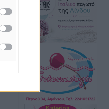
δο δύο
Τοπικές Ειδήσεις
•
πριν 7 ώρες
ίτλο
…
Iατρικός Σύλλογος Ροδου προς Α.
Γεωργιάδη: Στρατηγικές Προτάσεις για
όδο
την Ενίσχυση της Δημόσιας Υγείας στη
 με
Νησιωτική Ελλάδα και στα
Νοσοκομεία της Γ΄ Ζώνης
Τοπικές Ειδήσεις
•
πριν 7 ώρες
Πάνθηρες: Ξεκίνησαν αισιόδοξοι για
την παρθενική “πτήση” τους
Αθλητικά
•
πριν 7 ώρες
Άρης Αρχαγγέλου: Στο πλευρό του
άτυχου Ιάκωβου Θωμά
Αθλητικά
•
πριν 7 ώρες