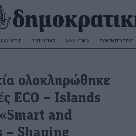
ΕΙΔΉΣΕΙΣ
ΡΕΠΟΡΤΆΖ
ΑΘΛΗΤΙΚΆ
ΣΥΝΕΝΤΕΎΞΕΙΣ
ΝΑΖΉΤΗΣΗ:
υχία ολοκληρώθηκε
ές ECO – Islands
 «Smart and
s – Shaping