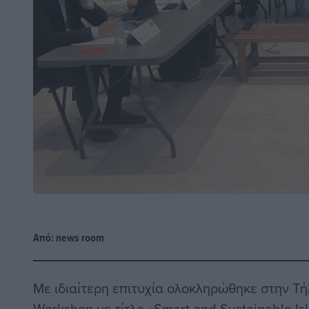
Από:
news room
Με ιδιαίτερη επιτυχία ολοκληρώθηκε στην Τή
Workshop με τίτλο «Smart and Sustainable Is