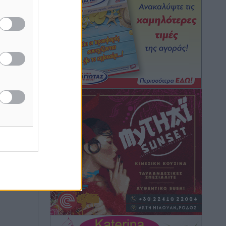
Τοπικές Ειδήσεις
•
πριν 3 ώρες
Iατρικός Σύλλογος Ροδου προς Α.
Γεωργιάδη: Στρατηγικές Προτάσεις για
την Ενίσχυση της Δημόσιας Υγείας στη
Νησιωτική Ελλάδα και στα
Νοσοκομεία της Γ΄ Ζώνης
Τοπικές Ειδήσεις
•
πριν 3 ώρες
Πάνθηρες: Ξεκίνησαν αισιόδοξοι για
την παρθενική “πτήση” τους
Αθλητικά
•
πριν 3 ώρες
Άρης Αρχαγγέλου: Στο πλευρό του
άτυχου Ιάκωβου Θωμά
Αθλητικά
•
πριν 3 ώρες