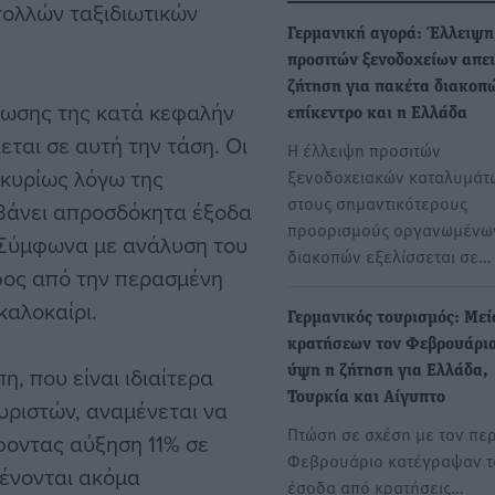
πολλών ταξιδιωτικών
Γερμανική αγορά: Έλλειψη
προσιτών ξενοδοχείων απει
ζήτηση για πακέτα διακοπώ
είωσης της κατά κεφαλήν
επίκεντρο και η Ελλάδα
ται σε αυτή την τάση. Οι
Η έλλειψη προσιτών
e κυρίως λόγω της
ξενοδοχειακών καταλυμάτ
στους σημαντικότερους
μβάνει απροσδόκητα έξοδα
προορισμούς οργανωμένω
. Σύμφωνα με ανάλυση του
διακοπών εξελίσσεται σε…
αφος από την περασμένη
καλοκαίρι.
Γερμανικός τουρισμός: Με
κρατήσεων τον Φεβρουάριο
, που είναι ιδιαίτερα
ύψη η ζήτηση για Ελλάδα,
Τουρκία και Αίγυπτο
υριστών, αναμένεται να
Πτώση σε σχέση με τον πε
φοντας αύξηση 11% σε
Φεβρουάριο κατέγραψαν τ
μένονται ακόμα
έσοδα από κρατήσεις…