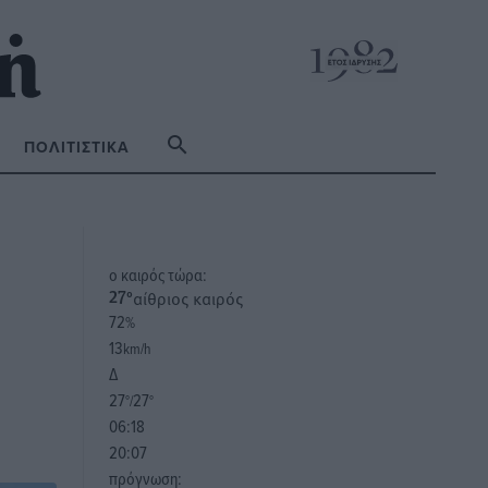
ΠΟΛΙΤΙΣΤΙΚΆ
o καιρός τώρα:
αίθριος καιρός
27
°
72
%
13
km/h
Δ
27
27
°/
°
06:18
20:07
πρόγνωση: