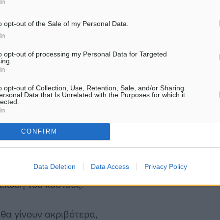
In
 Μπρέμνερ, senior manager
o opt-out of the Sale of my Personal Data.
In
σε παραθεριστές με
to opt-out of processing my Personal Data for Targeted
ing.
ήλιο και θάλασσα,
In
ογενειακές δραστηριότητες,
o opt-out of Collection, Use, Retention, Sale, and/or Sharing
μοί περιλαμβάνουν την
ersonal Data that Is Unrelated with the Purposes for which it
lected.
In
CONFIRM
υ 450 δολάρια ανά άτομο
 της Euromonitor, καθώς οι
Data Deletion
Data Access
Privacy Policy
νοδοχεία, εταιρείες
είωση του κόστους.
θα γίνουν ακριβότερα,