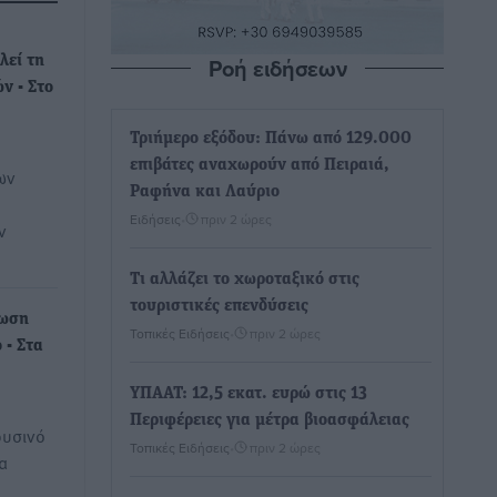
Ροή ειδήσεων
λεί τη
ν - Στο
Τριήμερο εξόδου: Πάνω από 129.000
επιβάτες αναχωρούν από Πειραιά,
ων
Ραφήνα και Λαύριο
Ειδήσεις
•
πριν 2 ώρες
ν
Τι αλλάζει το χωροταξικό στις
τουριστικές επενδύσεις
ίωση
Τοπικές Ειδήσεις
•
πριν 2 ώρες
 - Στα
ΥΠΑΑΤ: 12,5 εκατ. ευρώ στις 13
Περιφέρειες για μέτρα βιοασφάλειας
ρυσινό
Τοπικές Ειδήσεις
•
πριν 2 ώρες
α