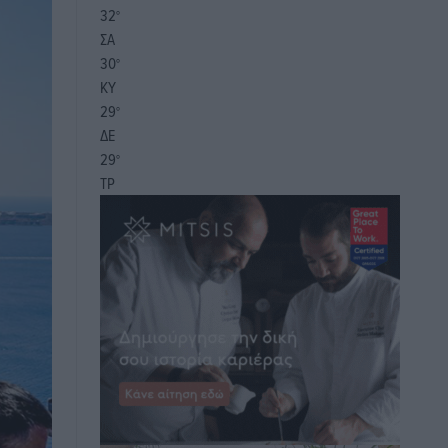
32
°
ΣΑ
30
°
ΚΥ
29
°
ΔΕ
29
°
ΤΡ