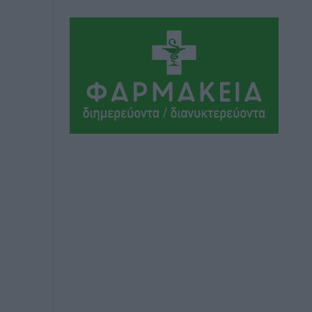
Αθλητικά
•
πριν 5 ώρες
Συνελήφθη 37χρονη στη Ρόδο γιατί
είχε αφήσει τα τρία ανήλικα παιδιά της
χωρίς επιτήρηση
Τοπικές Ειδήσεις
•
πριν 6 ώρες
Σταυρός Καλυθιών: Απέκτησε την
Φωτεινή Πιζάνια
Αθλητικά
•
πριν 6 ώρες
Το Yucatan Show έρχεται στη Ρόδο με
τον Frankie Lluc
Πολιτιστικά
•
πριν 7 ώρες
Σι Τζέι Χάρις: «Να πανηγυρίσουμε
πολλές νίκες μαζί»