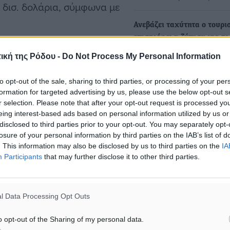
 δισ. δολάρια, σύμφωνα με
Ανεβάζει ταχύτητα ο τουρι
επιστρέφει η ζήτηση για το
ία του ’70 φαίνεται να
καλοκαίρι
ική της Ρόδου -
Do Not Process My Personal Information
Οι προσδοκίες των επιχειρ
 Χάτσερ, επικεφαλής
του τουρισμού για την
 COVID-19, όλο και
to opt-out of the sale, sharing to third parties, or processing of your per
καλοκαιρινή περίοδο ενισχ
formation for targeted advertising by us, please use the below opt-out s
 διακοπών».
τις…
r selection. Please note that after your opt-out request is processed y
eing interest-based ads based on personal information utilized by us or
disclosed to third parties prior to your opt-out. You may separately opt-
Το νέο ρεκόρ στα τουριστι
losure of your personal information by third parties on the IAB’s list of
έσοδα και η ζήτηση που πα
. This information may also be disclosed by us to third parties on the
IA
Participants
that may further disclose it to other third parties.
στα ύψη
την TUI, τον μεγαλύτερο
Με το 2025 να εξελίσσεται
νώσει τριμηνιαία
ακόμη μια χρονιά–ορόσημο
ς. «Σε περιόδους υψηλού
l Data Processing Opt Outs
τον ελληνικό…
, τα πακέτα διακοπών
o opt-out of the Sharing of my personal data.
 ελέγχουν καλύτερα τον