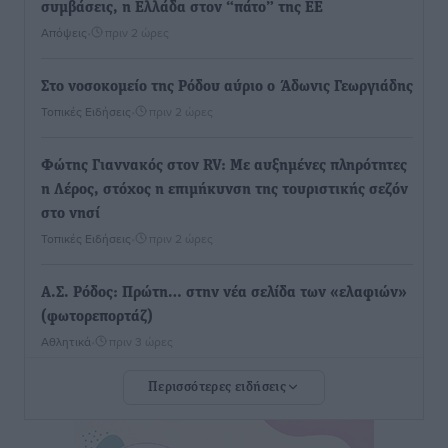
συμβάσεις, η Ελλάδα στον “πάτο” της ΕΕ
Απόψεις
•
πριν 2 ώρες
Στο νοσοκομείο της Ρόδου αύριο ο Άδωνις Γεωργιάδης
Τοπικές Ειδήσεις
•
πριν 2 ώρες
Φώτης Γιαννακός στον RV: Με αυξημένες πληρότητες
η Λέρος, στόχος η επιμήκυνση της τουριστικής σεζόν
στο νησί
Τοπικές Ειδήσεις
•
πριν 2 ώρες
Α.Σ. Ρόδος: Πρώτη… στην νέα σελίδα των «ελαφιών»
(φωτορεπορτάζ)
Αθλητικά
•
πριν 3 ώρες
Περισσότερες ειδήσεις
Στίβος: Οι βαθμολογίες των συλλόγων της
Δωδεκανήσου
Αθλητικά
•
πριν 3 ώρες