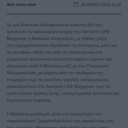
Από:
news room
20 ΙΟΥΛΊΟΥ 2025 13:26
Σε μια ιδιαίτερα ενδιαφέρουσα συνέντευξη που
φιλοξενεί το καλοκαιρινό τεύχος του Santorini LIFE
Magazine, η Βασιλεία Αλαχούζου, με βαθιές ρίζες
στη ζαχαροπλαστική παράδοση της Καλύμνου, μιλά για
το μοναδικό ταξίδι της από τα τοπικά γλυκά στο
εξαιρετικά απαιτητικό και εκλεπτυσμένο σύμπαν του
ιαπωνικού sushi.Η Βασιλεία μαζί με τον Παναγιώτη
Μπαρμπούτση ,με πορεία από την πειθαρχία της
πυγμαχίας έως τις κουζίνες υψηλής γαστρονομίας,
αποκαλύπτουν στο Santorini LIFE Magazine, πως το
sushi γίνεται τρόπος ζωής, επαγγελματική αποστολή και
δημιουργική έκφραση.
Η Βασιλεία μεγάλωσε μέσα στο εργαστήριο του
παραδοσιακού ζαχαροπλαστείου της οικογένειάς της,
του γνωστού «Μιχαλαρά» στην Κάλυμνο, εκεί όπου