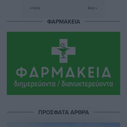
Κάσο
« Ιούν
Αυγ »
Πολιτιστικά
•
πριν 3 ώρες
ΦΑΡΜΑΚΕΙΑ
Την άρση των εμποδίων για την άμεση λειτουργία του
βρεφονηπιακού σταθμού στην Κάσο, ζητά ο Μάνος
Κόνσολας
Τοπικές Ειδήσεις
•
πριν 4 ώρες
Κλειστή αύριο βράδυ η παραλιακή οδός στο λιμάνι της
Κω
Τοπικές Ειδήσεις
•
πριν 4 ώρες
Στην ΑΑΔΕ ο Μητσοτάκης για το myAGRO: «Είναι μια
πολύ σημαντική ημέρα για τον πρωτογενή τομέα»
Ειδήσεις
•
πριν 5 ώρες
ΠΡΟΣΦΑΤΑ ΑΡΘΡΑ
Ξενοδοχεία: Ανοδος 10% στον τζίρο με στάσιμες
διανυκτερεύσεις