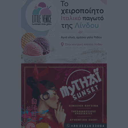
Νέες ταυτότητες: Ποιοι πρέπει να τις αλλάξουν άμεσα
και ποιοι όχι
Ειδήσεις
•
πριν 3 ώρες
Στον Ιπποκράτη η Μαρία Βλάχου
Αθλητικά
•
πριν 3 ώρες
Οικονομική ενίσχυση για συντήρηση στο κλειστό της
Καρπάθου
Αθλητικά
•
πριν 3 ώρες
Στάθης Αντωνάς: Ένα βήμα πριν από επαγγελματικό
συμβόλαιο πυγμαχίας με MTGP και BXGP για Ευρώπη
και Αυστραλία
Αθλητικά
•
πριν 3 ώρες