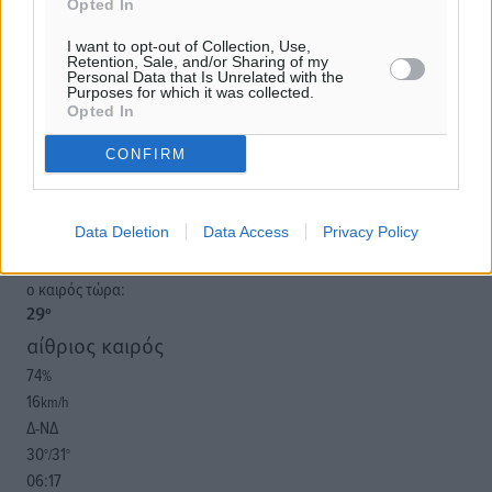
Opted In
Υπενθύμιση:
I want to opt-out of Collection, Use,
Retention, Sale, and/or Sharing of my
Για την μερική αναπαραγωγή της είδησης από άλλες
Personal Data that Is Unrelated with the
ιστοσελίδες είναι απαραίτητη η χρήση του παρακάτω
Purposes for which it was collected.
Opted In
παρεχόμενου συνδέσμου παραπομπής προς το άρθρο
της Δημοκρατικής.
CONFIRM
Data Deletion
Data Access
Privacy Policy
o καιρός τώρα:
29
°
αίθριος καιρός
74
%
16
km/h
Δ-ΝΔ
30
31
°/
°
06:17