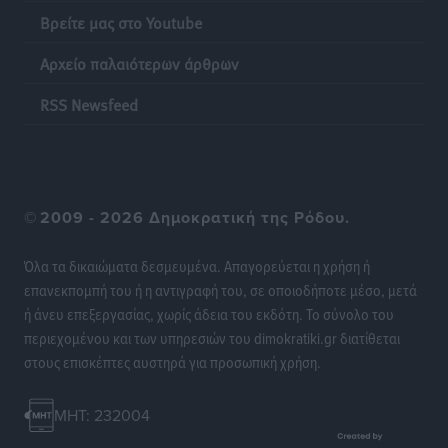
Βρείτε μας στο Youtube
Β. Καρνάβας: Το ΠΑΣΟΚ οργανώνεται από τώρα για
Αρχείο παλαιότερων άρθρων
την εκλογική μάχη – Επανεκκινούν οι τοπικές
επιτροπές στα Δωδεκάνησα
RSS Newsfeed
Τοπικές Ειδήσεις
•
πριν 8 ώρες
Ψηφιακό δίδυμο για τα δάση της Ρόδου και 3D
εκτύπωση 42 οικισμών
©
2009 - 2026 Δημοκρατική της Ρόδου.
Τοπικές Ειδήσεις
•
πριν 8 ώρες
Όλα τα δικαιώματα δεσμευμένα. Απαγορεύεται η χρήση ή
Ένα όνομα που ταιριάζει στην Ρόδο
επανεκπομπή του ή η αντιγραφή του, σε οποιοδήποτε μέσο, μετά
Δημο-Κρίσεις
•
πριν 8 ώρες
ή άνευ επεξεργασίας, χωρίς άδεια του εκδότη. Το σύνολο του
περιεχομένου και των υπηρεσιών του dimokratiki.gr διατίθεται
στους επισκέπτες αυστηρά για προσωπική χρήση.
Όταν τα γεγονότα απαντούν στα σενάρια
Δημο-Κρίσεις
•
πριν 8 ώρες
MHT: 232004
Η Ρόδος βρήκε επιτέλους το πρόβλημά της και είναι