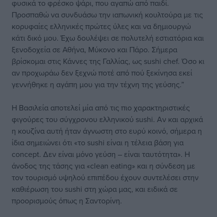
φυσικά το φρέσκο ψάρι, που αγαπώ από παιδί.
Προσπαθώ να συνδυάσω την ιαπωνική κουλτούρα με τις
κορυφαίες ελληνικές πρώτες ύλες και να δημιουργώ
κάτι δικό μου. Έχω δουλέψει σε πολυτελή εστιατόρια και
ξενοδοχεία σε Αθήνα, Μύκονο και Πάρο. Σήμερα
βρίσκομαι στις Κάννες της Γαλλίας, ως sushi chef. Όσο κι
αν προχωράω δεν ξεχνώ ποτέ από πού ξεκίνησα εκεί
γεννήθηκε η αγάπη μου για την τέχνη της γεύσης.”
Η Βασιλεία αποτελεί μία από τις πιο χαρακτηριστικές
φιγούρες του σύγχρονου ελληνικού sushi. Αν και αρχικά
η κουζίνα αυτή ήταν άγνωστη στο ευρύ κοινό, σήμερα η
ίδια σημειώνει ότι «το sushi είναι η τέλεια βάση για
concept. Δεν είναι μόνο γεύση – είναι ταυτότητα». Η
άνοδος της τάσης για «clean eating» και η σύνδεση με
τον τουρισμό υψηλού επιπέδου έχουν συντελέσει στην
καθιέρωση του sushi στη χώρα μας, και ειδικά σε
προορισμούς όπως η Σαντορίνη.