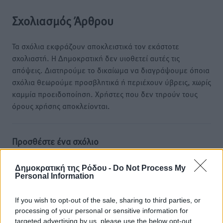
Σχολιασμός Άρθρου
Τα σχόλια εκφράζουν αποκλειστικά τον εκάστοτε
σχολιαστή. Η Δημοκρατική δεν υιοθετεί αυτές τις
απόψεις. Διατηρούμε το δικαίωμα να διαγράψουμε όποια
σχόλια θεωρούμε προσβλητικά ή περιέχουν ύβρεις, χωρίς
καμμία προειδοποίηση. Χρήστες που δεν τηρούν τους
όρους χρήσης αποκλείονται.
Προσθέστε ένα σχόλιο
Δημοκρατική της Ρόδου -
Do Not Process My
Το E-mail δεν θα δημοσιευτεί.
Personal Information
Πρέπει να συμπληρωθούν όλα τα πεδία για την
υποβολή του σχολίου.
If you wish to opt-out of the sale, sharing to third parties, or
processing of your personal or sensitive information for
targeted advertising by us, please use the below opt-out