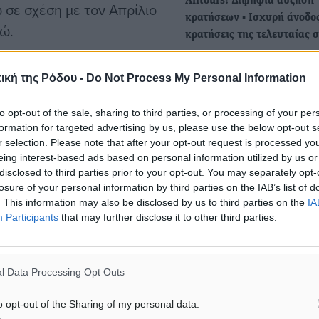
Αlltours: Διψήφια αύξηση
 σε σχέση με τον Απρίλιο
κρατήσεων - Ισχυρή άνοδος
ρώ.
κρατήσεις της τελευταίας 
Οι κρατήσεις της τελευταία
θηκε, καθώς η μείωση των
στιγμής (last minute) για τι
ική της Ρόδου -
Do Not Process My Personal Information
φετινές καλοκαιρινές δια
 απόλυτους όρους. Σε
τά 14,1% (-6,6% σε
to opt-out of the sale, sharing to third parties, or processing of your per
formation for targeted advertising by us, please use the below opt-out s
ΤτΕ: Πάνω από 18,7 δισ. ευ
(-8,4% σε σταθερές τιμές).
r selection. Please note that after your opt-out request is processed y
τουριστικές εισπράξεις στ
 αγαθών χωρίς καύσιμα
eing interest-based ads based on personal information utilized by us or
– Ποιοι προτίμησαν Ελλάδ
disclosed to third parties prior to your opt-out. You may separately opt-
ηση 2,6% σε σταθερές
losure of your personal information by third parties on the IAB’s list of
Πλεόνασμα 3.391,9 εκατ. 
ιμα μειώθηκαν κατά 2,9%
. This information may also be disclosed by us to third parties on the
IA
εμφάνισε -σύμφωνα με τα
Participants
that may further disclose it to other third parties.
προσωρινά στοιχεία της
Τράπεζας…
ήθηκε λόγω της βελτίωσης
l Data Processing Opt Outs
υ λοιπών υπηρεσιών, η
o opt-out of the Sharing of my personal data.
ση του πλεονάσματος του