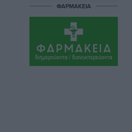
ΦΑΡΜΑΚΕΙΑ
Γ.Σ. Διαγόρας: Στα «κυανέρυθρα» ο
Janni Pembe
Αθλητικά
•
πριν 3 ώρες
Σύλληψη 21χρονου για ναρκωτικά στη
Ρόδο
Τοπικές Ειδήσεις
•
πριν 4 ώρες
Με 13,1% κάλυψη εργαζομένων από
συλλογικές συμβάσεις, η Ελλάδα στον
“πάτο” της ΕΕ
Απόψεις
•
πριν 4 ώρες
Στο νοσοκομείο της Ρόδου αύριο ο
Άδωνις Γεωργιάδης
Τοπικές Ειδήσεις
•
πριν 4 ώρες