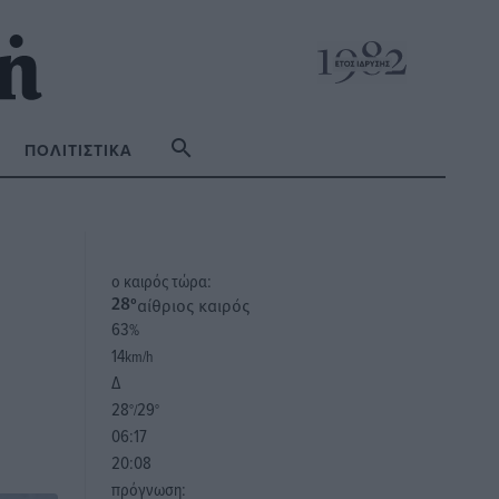
ΠΟΛΙΤΙΣΤΙΚΆ
o καιρός τώρα:
αίθριος καιρός
28
°
63
%
14
km/h
Δ
28
29
°/
°
06:17
20:08
πρόγνωση: