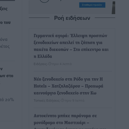
ξεις
Ροή ειδήσεων
νο του
Γερμανική αγορά: Έλλειψη προσιτών
κόνα
ξενοδοχείων απειλεί τη ζήτηση για
φέτος
πακέτα διακοπών – Στο επίκεντρο και
η Ελλάδα
Ειδήσεις
•
πριν 4 λεπτά
ων
ων στο
Νέο ξενοδοχείο στη Ρόδο για την H
Ε
Hotels – Χατζηλαζάρου – Προχωρά
καινούργιο ξενοδοχείο στην Κω
ατά 20%
Τοπικές Ειδήσεις
•
πριν 9 λεπτά
Αυτοκίνητο μπήκε παράνομα σε
μονόδρομο στο Μαστιχάρι –