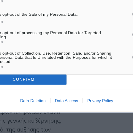
In
o opt-out of the Sale of my Personal Data.
ς μη κατοίκων ταξιδιωτών
In
εις κατά 17,4%.
to opt-out of processing my Personal Data for Targeted
ing.
In
δημάτων περιορίστηκε
o opt-out of Collection, Use, Retention, Sale, and/or Sharing
 του 2024, αντανακλώντας
ersonal Data that Is Unrelated with the Purposes for which it
lected.
 έναντι καθαρών
In
αι, σε μικρότερο βαθμό,
CONFIRM
οιπά πρωτογενή
ερογενών
Data Deletion
Data Access
Privacy Policy
ον Απρίλιο του 2024,
αρών πληρωμών έναντι
ης γενικής κυβέρνησης,
μό, της αύξησης των