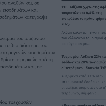
ίου αγαθών και, σε
ΤτΕ: Αύξηση 5,4% στις αφί
ν εισοδημάτων και
τουριστών και 4,4% στις
εισοδημάτων κατέγραψε
εισπράξεις το πρώτο τρίμη
2025
Ακόμη καλύτερη είναι η ει
λλειμμα του ισοζυγίου
του ελληνικού τουρισμού 
σε σύγκριση με…
 το ίδιο διάστημα του
δευτερογενών εισοδημάτων
Τουρισμός: Αύξηση 22% τ
αθμίστηκε μερικώς από τη
εσόδων και 20% των αφίξε
εισοδημάτων και, σε
α' τετράμηνο - Στοιχεία Ττ
Αυξημένα κατά 22% ήταν
τα τουριστικά έσοδα και κ
οι αφίξεις τουριστών στο α'
τετράμηνο, σύμφωνα…
υγίου τρεχουσών