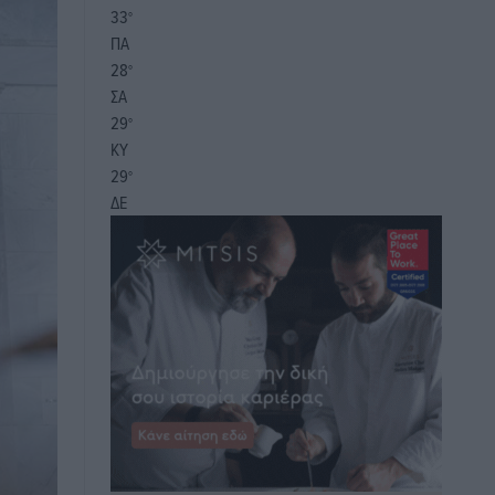
33
°
ΠΑ
28
°
ΣΑ
29
°
ΚΥ
29
°
ΔΕ