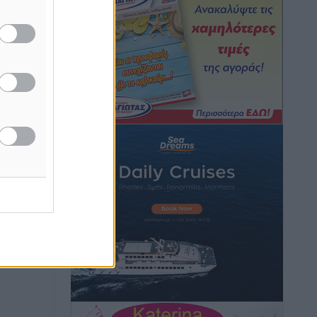
Τοπικές Ειδήσεις
•
πριν 37 λεπτά
ΑΕΡΑ: Δεν σταματάει να ενισχύεται,
νέο απόκτημα ο Μητρόπουλος
Αθλητικά
•
πριν 53 λεπτά
Κλεάνθης: Δουλειές μετά ευχαριστιών
στο γήπεδο, ατομικό για δύο
Αθλητικά
•
πριν 55 λεπτά
Φοίβος: Εν αναμονή του Νίκου Λαζίδη
Αθλητικά
•
πριν 56 λεπτά
Ιάλυσος Β’: Νωρίς νωρίς μπήκαν στα
βάσανα της προετοιμασίας
Αθλητικά
•
πριν 58 λεπτά