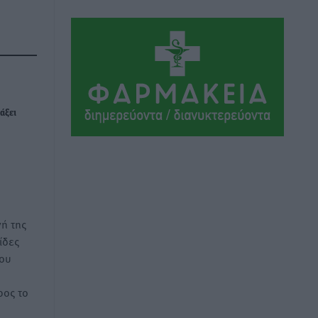
Αθλητικά
•
πριν 9 ώρες
Συνελήφθη 37χρονη στη Ρόδο γιατί
είχε αφήσει τα τρία ανήλικα παιδιά της
χωρίς επιτήρηση
Τοπικές Ειδήσεις
•
πριν 9 ώρες
άξει
Σταυρός Καλυθιών: Απέκτησε την
Φωτεινή Πιζάνια
Αθλητικά
•
πριν 10 ώρες
Το Yucatan Show έρχεται στη Ρόδο με
ή της
τον Frankie Lluc
ίδες
Πολιτιστικά
•
πριν 11 ώρες
του
Σι Τζέι Χάρις: «Να πανηγυρίσουμε
ος το
πολλές νίκες μαζί»