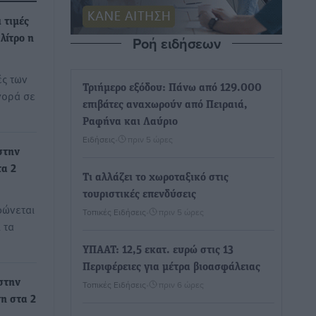
 τιμές
Ροή ειδήσεων
λίτρο η
ές των
Τριήμερο εξόδου: Πάνω από 129.000
γορά σε
επιβάτες αναχωρούν από Πειραιά,
Ραφήνα και Λαύριο
Ειδήσεις
•
πριν 5 ώρες
στην
τα 2
Τι αλλάζει το χωροταξικό στις
τουριστικές επενδύσεις
φώνεται
Τοπικές Ειδήσεις
•
πριν 5 ώρες
 τα
ΥΠΑΑΤ: 12,5 εκατ. ευρώ στις 13
Περιφέρειες για μέτρα βιοασφάλειας
στην
Τοπικές Ειδήσεις
•
πριν 6 ώρες
νη στα 2