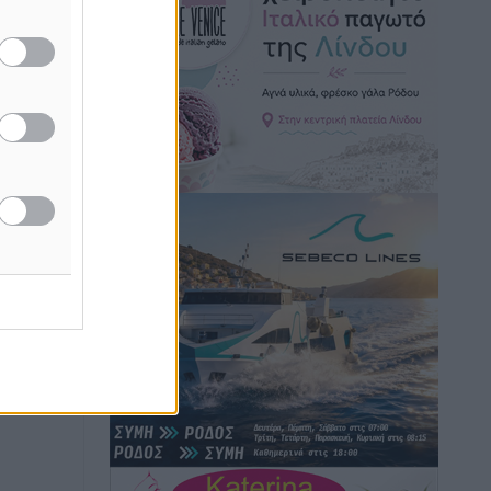
Τοπικές Ειδήσεις
•
πριν 7 ώρες
Iατρικός Σύλλογος Ροδου προς Α.
Γεωργιάδη: Στρατηγικές Προτάσεις για
την Ενίσχυση της Δημόσιας Υγείας στη
Νησιωτική Ελλάδα και στα
Νοσοκομεία της Γ΄ Ζώνης
Τοπικές Ειδήσεις
•
πριν 7 ώρες
Πάνθηρες: Ξεκίνησαν αισιόδοξοι για
την παρθενική “πτήση” τους
Αθλητικά
•
πριν 7 ώρες
Άρης Αρχαγγέλου: Στο πλευρό του
άτυχου Ιάκωβου Θωμά
Αθλητικά
•
πριν 7 ώρες