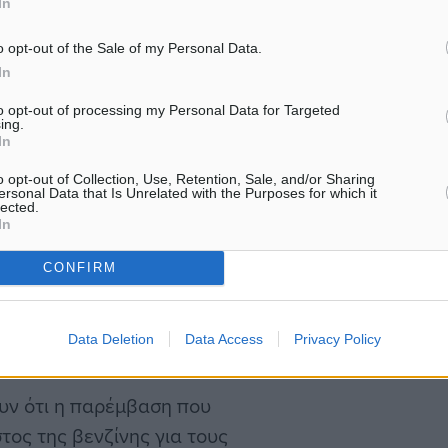
In
ν φόρων).
o opt-out of the Sale of my Personal Data.
πρόσφατα αναφερόμενος
In
τος Σταϊκούρας, λέγοντας
to opt-out of processing my Personal Data for Targeted
ing.
ατα και να διευρυνθούν τα
In
o opt-out of Collection, Use, Retention, Sale, and/or Sharing
ersonal Data that Is Unrelated with the Purposes for which it
lected.
ε μετά την δημοσιοποίηση
In
λογισμού, την περασμένη
CONFIRM
ου στόχου για τα
ου – Μαΐου) του 2002, όσο
Data Deletion
Data Access
Privacy Policy
ουν ότι η παρέμβαση που
τος της βενζίνης για τους