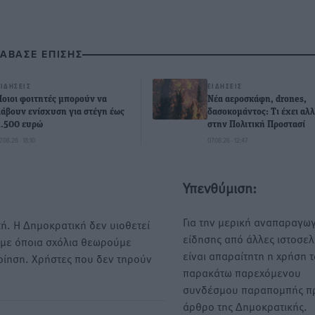
ΙΑΒΑΣΕ ΕΠΙΣΗΣ
ΕΙΔΉΣΕΙΣ
ΕΙΔΉΣΕΙΣ
Ποιοι φοιτητές μπορούν να
Νέα αεροσκάφη, drones,
λάβουν ενίσχυση για στέγη έως
δασοκομάντος: Τι έχει αλλ
2.500 ευρώ
στην Πολιτική Προστασί
7.08.26 · 18:10
07.08.26 · 12:47
Υπενθύμιση:
Για την μερική αναπαραγωγ
ή. Η Δημοκρατική δεν υιοθετεί
είδησης από άλλες ιστοσελ
υμε όποια σχόλια θεωρούμε
είναι απαραίτητη η χρήση 
οίηση. Χρήστες που δεν τηρούν
παρακάτω παρεχόμενου
συνδέσμου παραπομπής πρ
άρθρο της Δημοκρατικής.