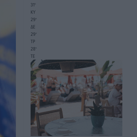
31
°
ΚΥ
29
°
ΔΕ
29
°
ΤΡ
28
°
ΤΕ