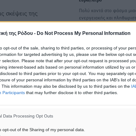
ευρώ/λίτρο
Πολύ κοντά στο φάσμα μια
ις σκέψεις της
ενεργειακής και πληθωριστ
πίεσης βρίσκεται η…
ική της Ρόδου -
Do Not Process My Personal Information
ι από την 1η Ιουλίου και θα
Βενζίνη: Ξεπέρασε τα 2 ευ
to opt-out of the sale, sharing to third parties, or processing of your per
λίτρο μετά τον πόλεμο – Φω
formation for targeted advertising by us, please use the below opt-out s
τιμές και στα νησιά μας
r selection. Please note that after your opt-out request is processed y
Μεγάλες αυξήσεις καταγρ
ίσει να δίνεται στην αντλία
eing interest-based ads based on personal information utilized by us or
τις τελευταίες ημέρες στις 
disclosed to third parties prior to your opt-out. You may separately opt-
 που ισχύει σήμερα.
losure of your personal information by third parties on the IAB’s list of
της βενζίνης στην Ελλάδα 
. This information may also be disclosed by us to third parties on the
IA
την…
Participants
that may further disclose it to other third parties.
ου fuel pass. Το ποσό της
 το προηγούμενο.
l Data Processing Opt Outs
τερους. Πληροφορίες
o opt-out of the Sharing of my personal data.
ογενειακό εισόδημα έως και