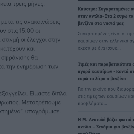
κεια τρεις μήνες.
Καύσιμα: Συγκρατημένες οι
στην αντλία- Στα 2 ευρώ το 
μετά τις ανακοινώσεις
βενζίνη στα νησιά μας
ν στις 15:00 οι
Συγκρατημένες είναι οι τιμ
 στιγμή οι έλεγχοι στην
καυσίμων στην ελληνική α
κατέχουν και
σχέση με ό,τι ίσχυε…
ς σφράγισης θα
τά την ενημέρωση των
Τιμές και παραβατικότητα 
αγορά καυσίμων - Κοντά σ
ευρώ το λίτρο η βενζίνη
Για την εικόνα που διαμορ
ξαγγείλει. Είμαστε δίπλα
στις τιμές των καυσίμων και
άνθρωπος. Μετατρέπουμε
προβλήματα…
κτημένο”, υπογράμμισε.
H M. Ανατολή βάζει φωτιά 
αντλία – Σενάρια για βενζί