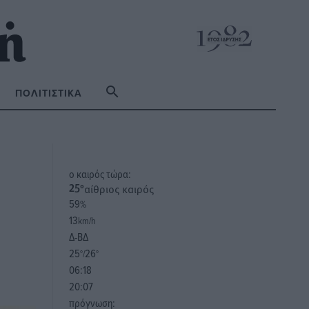
ΠΟΛΙΤΙΣΤΙΚΆ
o καιρός τώρα:
αίθριος καιρός
25
°
59
%
13
km/h
Δ-ΒΔ
25
26
°/
°
06:18
20:07
πρόγνωση: