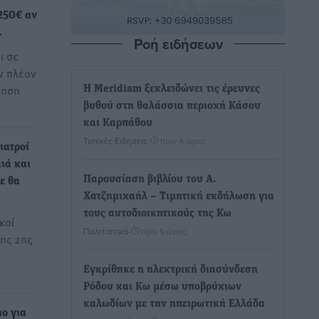
250€ αν
…
Ροή ειδήσεων
ι σε
ν πλέον
γηση
Η Meridiam ξεκλειδώνει τις έρευνες
βυθού στη θαλάσσια περιοχή Κάσου
και Καρπάθου
Τοπικές Ειδήσεις
•
πριν 4 ώρες
ιατροί
ιά και
Παρουσίαση βιβλίου του Α.
τε θα
Χατζημιχαήλ – Τιμητική εκδήλωση για
τους αυτοδιοικητικούς της Κω
κοί
Πολιτιστικά
•
πριν 5 ώρες
της 2ης
Εγκρίθηκε η ηλεκτρική διασύνδεση
Ρόδου και Κω μέσω υποβρύχιων
καλωδίων με την ηπειρωτική Ελλάδα
ο για