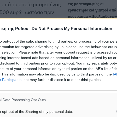
ω από το οποίο μπορεί ένας
τις μαστογραφίες οι
7.500 ευρώ, ωστόσο πριν
εργαστηριακοί γιατροί από
πρόγραμμα «Προλαμβάνω»
 συμπεριλαμβάνονται πολύ
Την έντονη διαμαρτυρία το
α σημαίνει ότι έχουν
ική της Ρόδου -
Do Not Process My Personal Information
Ιατρικού Συλλόγου Αθηνών 
 εκκρεμότητες. Επιπλέον,
προκαλούν οι καθυστερήσε
to opt-out of the sale, sharing to third parties, or processing of your per
α το κράτος είναι
αποπληρωμής των εργαστ
formation for targeted advertising by us, please use the below opt-out s
γιατρών για…
 μηχανισμού της νομικής
r selection. Please note that after your opt-out request is processed y
γόρο, ακόμα και αν έχει
eing interest-based ads based on personal information utilized by us or
disclosed to third parties prior to your opt-out. You may separately opt-
Νομική διαμάχη εκατομμυ
ε σε βαριά αδικήματα να
losure of your personal information by third parties on the IAB’s list of
για τη Μαρίνα Ρόδου στο
υς. Η νομική βοήθεια έχει
. This information may also be disclosed by us to third parties on the
IA
Μονομελές Πρωτοδικείο Ρό
Participants
that may further disclose it to other third parties.
δίκη της Χρυσής Αυγής.
• Το αίτημα προσωρινής δι
απορρίφθηκε και η κύρια
ληλοι του αρμόδιου
συζήτηση ορίστηκε για…
l Data Processing Opt Outs
αιριού του 2019.
o opt-out of the Sharing of my personal data.