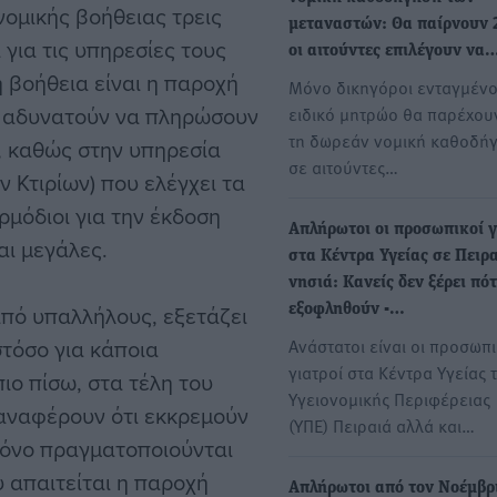
νομικής βοήθειας τρεις
μεταναστών: Θα παίρνουν 
για τις υπηρεσίες τους
οι αιτούντες επιλέγουν να
ή βοήθεια είναι η παροχή
Μόνο δικηγόροι ενταγμένο
υ αδυνατούν να πληρώσουν
ειδικό μητρώο θα παρέχου
τη δωρεάν νομική καθοδή
, καθώς στην υπηρεσία
σε αιτούντες…
 Κτιρίων) που ελέγχει τα
ρμόδιοι για την έκδοση
Απλήρωτοι οι προσωπικοί γ
αι μεγάλες.
στα Κέντρα Υγείας σε Πειρα
νησιά: Κανείς δεν ξέρει πό
πό υπαλλήλους, εξετάζει
εξοφληθούν -…
στόσο για κάποια
Ανάστατοι είναι οι προσωπι
γιατροί στα Κέντρα Υγείας 
ιο πίσω, στα τέλη του
Υγειονομικής Περιφέρειας
 αναφέρουν ότι εκκρεμούν
(ΥΠΕ) Πειραιά αλλά και…
ρόνο πραγματοποιούνται
 απαιτείται η παροχή
Απλήρωτοι από τον Νοέμβρι