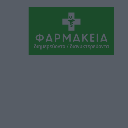
Αθλητικά
•
πριν 8 ώρες
Ιάλυσος Β’: Νωρίς νωρίς μπήκαν στα
βάσανα της προετοιμασίας
Αθλητικά
•
πριν 8 ώρες
Εθνικός Αρχίπολης: Μεγάλο βήμα
προόδου η ίδρυση Ακαδημίας
Αθλητικά
•
πριν 8 ώρες
Ιππότες: Με το βλέμμα στραμμένο στο
μέλλον
Αθλητικά
•
πριν 8 ώρες
ΠΑΜΕ ΣΤΟΙΧΗΜΑ: Περισσότερα από 95
εκατομμύρια ευρώ σε κέρδη μοίρασε
τον Ιούλιο
Αθλητικά
•
πριν 8 ώρες