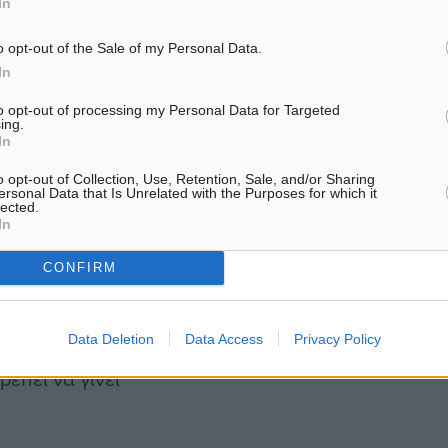
In
άτες των δικηγόρων. Αυτό
 ένας δικηγόρος οφείλει
o opt-out of the Sale of my Personal Data.
In
άτος οφείλει σε έναν
to opt-out of processing my Personal Data for Targeted
ing.
In
 ότι τα σχετικά κονδύλια
o opt-out of Collection, Use, Retention, Sale, and/or Sharing
ροϋπολογισμό των
ersonal Data that Is Unrelated with the Purposes for which it
lected.
 εκατομμύρια κατ’ έτος,
In
ί, επίσης, ότι ο
CONFIRM
ιρούς διάφορες λύσεις για
ς, ωστόσο καμία δεν έγινε
Data Deletion
Data Access
Privacy Policy
ι συμψηφισμός με τις
ρέπει να γίνει