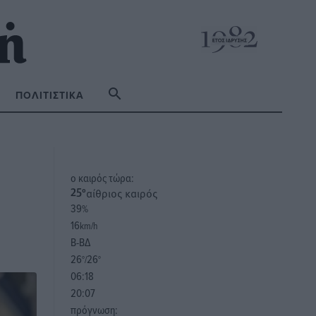
ΠΟΛΙΤΙΣΤΙΚΆ
o καιρός τώρα:
αίθριος καιρός
25
°
39
%
16
km/h
Β-ΒΔ
26
26
°/
°
06:18
20:07
πρόγνωση: