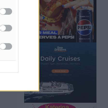
Hotels – Χατζηλαζάρου – Προχωρά
καινούργιο ξενοδοχείο στην Κω
Τοπικές Ειδήσεις
•
πριν 7 ώρες
Αυτοκίνητο μπήκε παράνομα σε
μονόδρομο στο Μαστιχάρι –
Αναποδογύρισε όχημα με μητέρα και
5χρονο παιδί
Τοπικές Ειδήσεις
•
πριν 7 ώρες
“Η Ευρώπη αντιμετώπιζε το
προσφυγικό σαν ταινία τρόμου” – Η
συγκλονιστική μαρτυρία της Χαρούλας
Γιασιράνη στον RV για τα γεγονότα που
οδήγησαν στο Σύμφωνο της Λέρου
Τοπικές Ειδήσεις
•
πριν 7 ώρες
Συναυλία με τον Γιάννη Κότσιρα στις