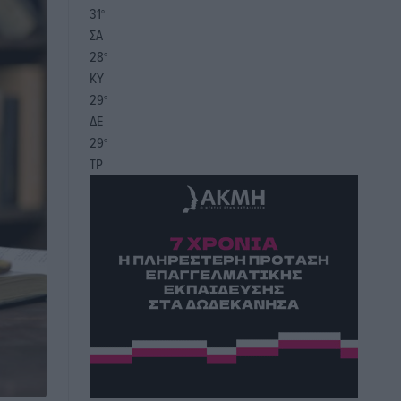
31
°
ΣΑ
28
°
ΚΥ
29
°
ΔΕ
29
°
ΤΡ