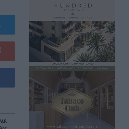
 VAR
λος