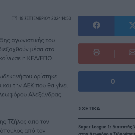
18 ΣΕΠΤΕΜΒΡΊΟΥ 2024 14:53
5ης αγωνιστικής του
διεξαχθούν μέσα στο
ακοίνωσε η ΚΕΔ/ΕΠΟ.
ωδεκανήσου ορίστηκε
0
 και την ΑΕΚ που θα γίνει
ς Λεωφόρου Αλεξάνδρας
ΣΧΕΤΙΚΆ
σης Τζήλος από τον
Super League 1: Διαιτητής
ρόπουλος από τον
στην Λεωφόρο ο Σιδηρόπου