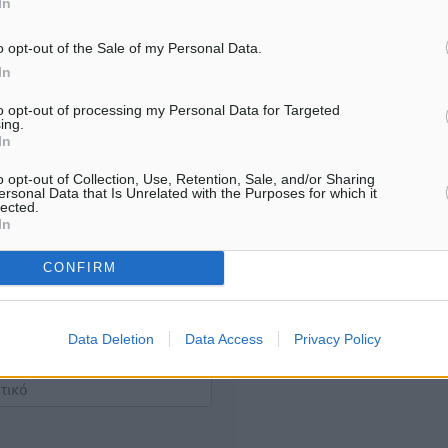
In
Υπενθύμιση:
o opt-out of the Sale of my Personal Data.
Για την μερική αναπαραγωγ
ή. Η Δημοκρατική δεν υιοθετεί
In
είδησης από άλλες ιστοσελ
υμε όποια σχόλια θεωρούμε
είναι απαραίτητη η χρήση 
οίηση. Χρήστες που δεν τηρούν
to opt-out of processing my Personal Data for Targeted
ing.
παρακάτω παρεχόμενου
In
συνδέσμου παραπομπής πρ
άρθρο της Δημοκρατικής.
o opt-out of Collection, Use, Retention, Sale, and/or Sharing
ersonal Data that Is Unrelated with the Purposes for which it
lected.
In
CONFIRM
λή του σχολίου.
Data Deletion
Data Access
Privacy Policy