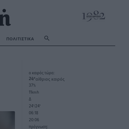
ΠΟΛΙΤΙΣΤΙΚΆ
o καιρός τώρα:
αίθριος καιρός
24
°
37
%
11
km/h
Δ
24
24
°/
°
06:18
20:06
πρόγνωση: