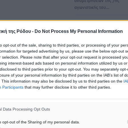
αναμετρήσεων της 7ης
αγωνιστικής του…
Super League 1: Διαιτητής
Περιστέρι ο Σιδηρόπουλος
ική της Ρόδου -
Do Not Process My Personal Information
Ορίστηκαν από την ΚΕΔ/ΕΠ
to opt-out of the sale, sharing to third parties, or processing of your per
αξιωματούχοι των αναμετ
formation for targeted advertising by us, please use the below opt-out s
της 19ης αγωνιστικής του…
r selection. Please note that after your opt-out request is processed y
eing interest-based ads based on personal information utilized by us or
disclosed to third parties prior to your opt-out. You may separately opt-
losure of your personal information by third parties on the IAB’s list of
. This information may also be disclosed by us to third parties on the
IA
ΙΑΒΑΣΕ ΕΠΙΣΗΣ
Participants
that may further disclose it to other third parties.
ΑΘΛΗΤΙΚΆ
ΑΘΛΗΤΙΚΆ
Άρης Αρχαγγέλου: Στο πλευρό
Φοίβος: Η μεγάλη επιστρ
του άτυχου Ιάκωβου Θωμά
Μπρένο Σαλβατιέρα
l Data Processing Opt Outs
7.08.26 · 16:57
07.08.26 · 16:53
o opt-out of the Sharing of my personal data.