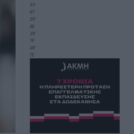
33
°
ΚΥ
29
°
ΔΕ
29
°
ΤΡ
28
°
ΤΕ