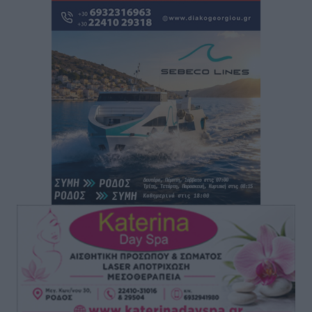
Σούπερ μάρκετ: Διευρύνεται η εθνική πρωτοβουλία
για τις τιμές – Eρχονται νέες συμμετοχές εταιρειών
Ειδήσεις
•
πριν 2 ώρες
Συνελήφθησαν έξι άτομα για ηχορύπανση από
καταστήματα στο Νότιο Αιγαίο
Τοπικές Ειδήσεις
•
πριν 2 ώρες
15 Αυγούστου 2026: Πώς θα πληρωθούν όσοι
εργαστούν την αργία – Τι ισχύει για πενθήμερο,
εξαήμερο και άδειες
Ειδήσεις
•
πριν 2 ώρες
Πλούσιο πολιτιστικό πρόγραμμα τον Αύγουστο από
τον Δήμο Ρόδου
Πολιτιστικά
•
πριν 2 ώρες