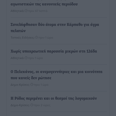
αγωνιστικών της κανονικής περιόδου
Αθλητικά
•
πριν 47 λεπτά
Συνελήφθησαν δύο άτομα στην Κάρπαθο για άγρα
πελατών
Τοπικές Ειδήσεις
•
πριν 1 ώρα
Χωρίς υποχρεωτική παρουσία μικρών στη 12άδα
Αθλητικά
•
πριν 1 ώρα
Ο Πελεκάνος, οι ανεμογεννήτριες και μια κοινότητα
που κανείς δεν ρώτησε
Δημο-Κρίσεις
•
πριν 1 ώρα
Η Ρόδος περιμένει και οι θεσμοί της λογομαχούν
Δημο-Κρίσεις
•
πριν 2 ώρες