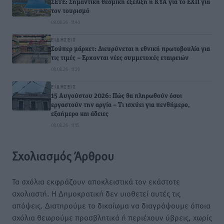
ΣΕΤΕ: Σημαντική θεσμική εξέλιξη η ΚΥΑ για το ΕΧΠ για
τον τουρισμό
08.08.26 · 11:40
ΕΙΔΉΣΕΙΣ
Σούπερ μάρκετ: Διευρύνεται η εθνική πρωτοβουλία για
τις τιμές – Eρχονται νέες συμμετοχές εταιρειών
08.08.26 · 11:20
ΕΙΔΉΣΕΙΣ
15 Αυγούστου 2026: Πώς θα πληρωθούν όσοι
εργαστούν την αργία – Τι ισχύει για πενθήμερο,
εξαήμερο και άδειες
08.08.26 · 11:15
Σχολιασμός Άρθρου
Τα σχόλια εκφράζουν αποκλειστικά τον εκάστοτε
σχολιαστή. Η Δημοκρατική δεν υιοθετεί αυτές τις
απόψεις. Διατηρούμε το δικαίωμα να διαγράψουμε όποια
σχόλια θεωρούμε προσβλητικά ή περιέχουν ύβρεις, χωρίς