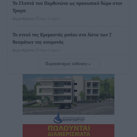
Τα Γλυπτά του Παρθενώνα ως προσωπικό δώρο στον
Τραμπ
Δημο-Κρίσεις
•
πριν 2 ώρες
Το στενό της Κρεμαστής μπήκε στη λίστα των 7
θαυμάτων της αναμονής
Δημο-Κρίσεις
•
πριν 2 ώρες
Περισσότερες ειδήσεις
ΣΕΤΕ: Σημαντική θεσμική εξέλιξη η ΚΥΑ για το ΕΧΠ
για τον τουρισμό
Ειδήσεις
•
πριν 2 ώρες
Γ. Χατζημάρκος: “Δύο μεγάλες δεσμεύσεις
Γεωργιάδη” – Κίνητρα για τους γιατρούς των νησιών
και συνεργασία Ρόδου με το Αττικόν για το
Ακτινοθεραπευτικό
Τοπικές Ειδήσεις
•
πριν 2 ώρες