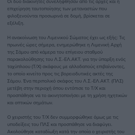
Οι δύο διακινητές συνελήφθησαν από τις αρχές και η
επιχείρηση ταυτοποίησης των μεταναστών που
φιλοξενούνται προσωρινά σε δομή, βρίσκεται σε
εξέλιξη.
Η ανακοίνωση του Λιμενικού Σώματος έχει ως εξής: Τις
πρωινές ώρες σήμερα, ενημερώθηκε η Λιμενική Αρχή
της Σάμου από κάμερα του επίγειου σταθμού
παρακολούθησης του Λ.Σ.-ΕΛ.ΑΚΤ. για την ύπαρξη ενός
ταχύπλοου (Τ/Χ) σκάφους με αλλοδαπούς επιβαίνοντες,
το οποίο κινείτο προς τις βορειοδυτικές ακτές της
Σάμου. Ένα περιπολικό σκάφος του Λ.Σ.-ΕΛ.ΑΚΤ. (ΠΛΣ)
μετέβη στην περιοχή όπου εντόπισε το Τ/Χ και
προσπάθησε να το ακινητοποιήσει με τη χρήση ηχητικών
και οπτικών σημάτων.
Ο χειριστής του Τ/Χ δεν συμμορφώθηκε όμως με τις
υποδείξεις του ΠΛΣ και προσπάθησε να διαφύγει.
Ακολούθησε καταδίωξη κατά την οποία ο χειριστής του