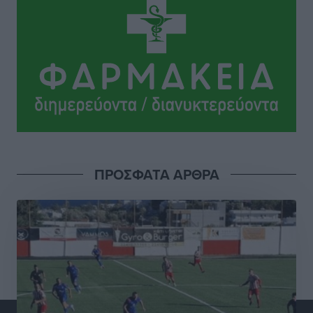
Διαγόρας: Ανανέωσε ο Μιχάλης Χατζηγεωργίου
Αθλητικά
•
πριν 3 ώρες
ΔΕΑΣ Δάφνη Ρόδου: Η Ευαγγελία Τετράδη στο
τεχνικό επιτελείο
Αθλητικά
•
πριν 3 ώρες
Γ.Σ. Διαγόρας: Το οργανόγραμμα των Ακαδημιών
Αθλητικά
•
πριν 3 ώρες
ΠΡΟΣΦΑΤΑ ΑΡΘΡΑ
Σταυρός Καλυθιών: Απέκτησε και την Ειρήνη
Καρελλάκη
Αθλητικά
•
πριν 3 ώρες
Πρωτάθλημα Καλαθοσφαίρισης Δικηγορικών
Συλλόγων Ελλάδας και Κύπρου: Η Ρόδος φιλοξένησε
με επιτυχία την 17η διοργάνωση
Αθλητικά
•
πριν 3 ώρες