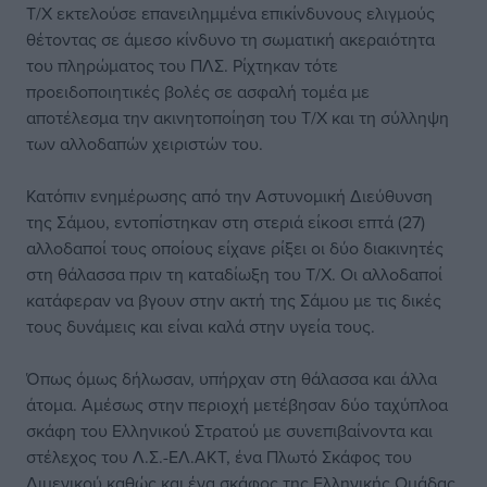
Τ/Χ εκτελούσε επανειλημμένα επικίνδυνους ελιγμούς
θέτοντας σε άμεσο κίνδυνο τη σωματική ακεραιότητα
του πληρώματος του ΠΛΣ. Ρίχτηκαν τότε
προειδοποιητικές βολές σε ασφαλή τομέα με
αποτέλεσμα την ακινητοποίηση του Τ/Χ και τη σύλληψη
των αλλοδαπών χειριστών του.
Κατόπιν ενημέρωσης από την Αστυνομική Διεύθυνση
της Σάμου, εντοπίστηκαν στη στεριά είκοσι επτά (27)
αλλοδαποί τους οποίους είχανε ρίξει οι δύο διακινητές
στη θάλασσα πριν τη καταδίωξη του Τ/Χ. Οι αλλοδαποί
κατάφεραν να βγουν στην ακτή της Σάμου με τις δικές
τους δυνάμεις και είναι καλά στην υγεία τους.
Όπως όμως δήλωσαν, υπήρχαν στη θάλασσα και άλλα
άτομα. Αμέσως στην περιοχή μετέβησαν δύο ταχύπλοα
σκάφη του Ελληνικού Στρατού με συνεπιβαίνοντα και
στέλεχος του Λ.Σ.-ΕΛ.ΑΚΤ, ένα Πλωτό Σκάφος του
Λιμενικού καθώς και ένα σκάφος της Ελληνικής Ομάδας