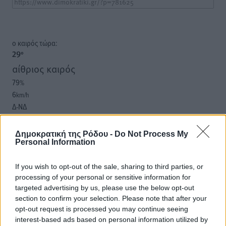
o καιρός τώρα:
29
°
αίθριος καιρός
79
%
6
km/h
Δ-ΝΔ
30
30
°/
°
06:18
Δημοκρατική της Ρόδου -
Do Not Process My
20:06
Personal Information
πρόγνωση:
33
If you wish to opt-out of the sale, sharing to third parties, or
°
processing of your personal or sensitive information for
ΚΥ
targeted advertising by us, please use the below opt-out
30
°
section to confirm your selection. Please note that after your
ΔΕ
opt-out request is processed you may continue seeing
29
°
interest-based ads based on personal information utilized by