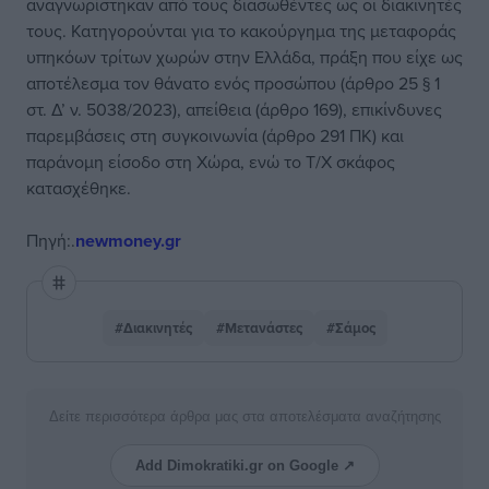
αναγνωρίστηκαν από τους διασωθέντες ως οι διακινητές
τους. Κατηγορούνται για το κακούργημα της μεταφοράς
υπηκόων τρίτων χωρών στην Ελλάδα, πράξη που είχε ως
αποτέλεσμα τον θάνατο ενός προσώπου (άρθρο 25 § 1
στ. Δ’ ν. 5038/2023), απείθεια (άρθρο 169), επικίνδυνες
παρεμβάσεις στη συγκοινωνία (άρθρο 291 ΠΚ) και
παράνομη είσοδο στη Χώρα, ενώ το Τ/Χ σκάφος
κατασχέθηκε.
Πηγή:.
newmoney.gr
#Διακινητές
#Μετανάστες
#Σάμος
Δείτε περισσότερα άρθρα μας στα αποτελέσματα αναζήτησης
Add Dimokratiki.gr on Google ↗