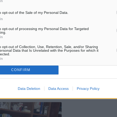
In
ου κάναμε φέτος είναι ότι
χ πέρα από τα μονόκλινα,
o opt-out of the Sale of my Personal Data.
έχουμε αναπτύξει σε δύο
In
tra, δίνοντας τη
to opt-out of processing my Personal Data for Targeted
ing.
 το πακέτο της διαμονής
In
 20% άνοδο, άρα οι
o opt-out of Collection, Use, Retention, Sale, and/or Sharing
ι στον δικό μας Όμιλο από
ersonal Data that Is Unrelated with the Purposes for which it
lected.
αφίξεων.
In
CONFIRM
υριστική σεζόν οι ενδείξεις
ή ότι η τάση ανόδου των
Data Deletion
Data Access
Privacy Policy
25.