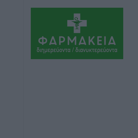
Τοπικές Ειδήσεις
•
πριν 2 ώρες
Δεσμεύσεις χωρίς αντίκρισμα στην
Κρεμαστή
Τοπικές Ειδήσεις
•
πριν 2 ώρες
Τσαμπίκος Καραγιάννης: «Ο
πρωτογενής τομέας μπορεί να
αποτελέσει τη δεύτερη μεγάλη δύναμη
της Ρόδου»
Ρεπορτάζ
•
πριν 2 ώρες
Οικοδομική «ανάσα» στη Ρόδο:
Αυξάνονται οι άδειες, οι επεκτάσεις, οι
ενεργειακές αναβαθμίσεις σε ολόκληρο
το νησί
Ειδήσεις
•
πριν 2 ώρες