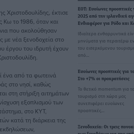
ΕΟΤ: Ευοίωνες προοπτικές 
ης Χριστοδουλίδης, έκτισε
2025 από την ιρλανδική αγ
 Κω το 1986, όταν και
Ενδιαφέρον για Ρόδο και 
όνια που ακολούθησαν
Ιδιαίτερα ενθαρρυντικά είν
ας με νέα ξενοδοχεία στο
μηνύματα για περαιτέρω ε
του έργου του ιδρυτή έχουν
του εισερχόμενου τουρισμ
από…
Χριστοδουλίδη.
Ευοίωνες προοπτικές για το
εί ένα από τα φωτεινά
Στο +7% οι προκρατήσεις
άς στο νησί, καθώς
Το θετικό momentum για τ
ται στη στήριξη αιτημάτων
τουρισμό στη χώρα μας
ενίσχυση εξοπλισμού των
συνεπιφέρει ευοίωνες
άστημα, στο ΚΥΤ,
προοπτικές…
τών κατά τη διάρκεια της
 εκδηλώσεων,
Ξενοδοχεία: Οι τρεις πονο