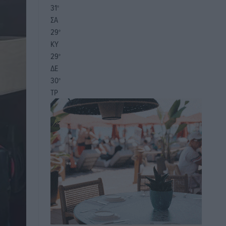
31
°
ΣΑ
29
°
ΚΥ
29
°
ΔΕ
30
°
ΤΡ