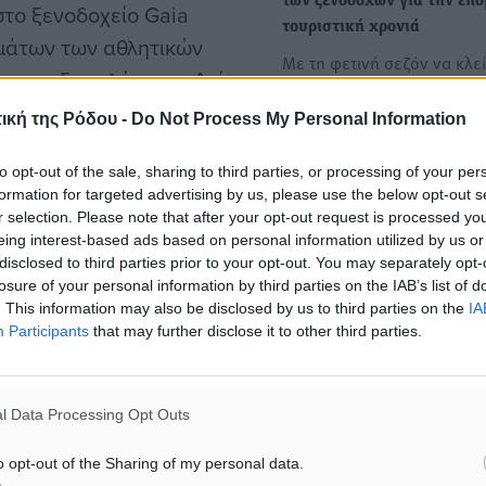
των ξενοδόχων για την επ
το ξενοδοχείο Gaia
τουριστική χρονιά
ημάτων των αθλητικών
Με τη φετινή σεζόν να κλεί
 στο εξωκκλήσι του Αγίου
σταδιακά σε ικανοποιητικά
ι πέργκολας σε
επίπεδα, όπως δείχνουν…
ική της Ρόδου -
Do Not Process My Personal Information
τισμού και εξοπλισμού της
to opt-out of the sale, sharing to third parties, or processing of your per
Θετικές ενδείξεις από τα π
formation for targeted advertising by us, please use the below opt-out s
στοιχεία για τη φετινή του
r selection. Please note that after your opt-out request is processed y
σεζόν
eing interest-based ads based on personal information utilized by us or
Μία ακόμα καλή χρονιά για
disclosed to third parties prior to your opt-out. You may separately opt-
losure of your personal information by third parties on the IAB’s list of
ελληνικό τουρισμό δείχνου
ίχνουν αύξηση των
. This information may also be disclosed by us to third parties on the
IA
πρώτα στοιχεία…
Participants
that may further disclose it to other third parties.
 μία από τις καλύτερες
ατοπτρίζεται και στα
l Data Processing Opt Outs
o opt-out of the Sharing of my personal data.
νω από πέρυσι και οι τιμές