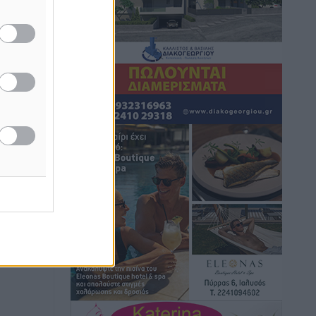
Ρόδος: Τραυματίστηκε 53χρονος
ναυτικός
Τοπικές Ειδήσεις
•
πριν 55 λεπτά
Airbnb: Αυξημένα έσοδα στο β’ τρίμηνο
με «όχημα» το Μουντιάλ
Ειδήσεις
•
πριν 57 λεπτά
Ενίσχυση των υπηρεσιών υγείας στο
αεροδρόμιο της Ρόδου: «Η πολιτική
βούληση είναι η ενίσχυση, όχι η
αφαίρεση»
Τοπικές Ειδήσεις
•
πριν 2 ώρες
Αρνείται τα πάντα ο 53χρονος
φερόμενος ως λογιστής και μιλά για
σκευωρία γνωστών μεταξύ τους