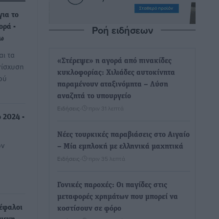
για το
Ροή ειδήσεων
ορά -
Κω
αι τα
«Στέρεψε» η αγορά από πινακίδες
νίσχυση
κυκλοφορίας: Χιλιάδες αυτοκίνητα
ού
παραμένουν αταξινόμητα – Λύση
αναζητά το υπουργείο
Ειδήσεις
•
πριν 31 λεπτά
 2024 -
Νέες τουρκικές παραβιάσεις στο Αιγαίο
ον
– Μία εμπλοκή με ελληνικά μαχητικά
Ειδήσεις
•
πριν 35 λεπτά
Γονικές παροχές: Οι παγίδες στις
μεταφορές χρημάτων που μπορεί να
κέφαλοι
κοστίσουν σε φόρο