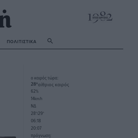
ΠΟΛΙΤΙΣΤΙΚΆ
o καιρός τώρα:
αίθριος καιρός
28
°
62
%
14
km/h
ΝΔ
28
29
°/
°
06:18
20:07
πρόγνωση: