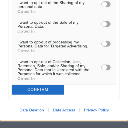
I want to opt-out of the Sharing of my
ΕΙΔΉΣΕΙΣ
personal data.
Ερώτηση στην Ευρωπαϊκή Επιτροπή για τις
Opted In
αλλεπάλληλες πυρκαγιές που ξεσπούν από μονάδες
ανακύκλωσης και ΧΥΤΑ και την επικίνδυνη έκθεση σε
I want to opt-out of the Sale of my
καρκινογόνες τοξικές ουσίες
Personal Data.
05.08.26 · 17:09
Opted In
I want to opt-out of processing my
Σχολιασμός Άρθρου
Personal Data for Targeted Advertising.
Opted In
Τα σχόλια εκφράζουν αποκλειστικά τον εκάστοτε
I want to opt-out of Collection, Use,
Retention, Sale, and/or Sharing of my
σχολιαστή. Η Δημοκρατική δεν υιοθετεί αυτές τις
Personal Data that Is Unrelated with the
Purposes for which it was collected.
απόψεις. Διατηρούμε το δικαίωμα να διαγράψουμε όποια
Opted In
σχόλια θεωρούμε προσβλητικά ή περιέχουν ύβρεις, χωρίς
καμμία προειδοποίηση. Χρήστες που δεν τηρούν τους
CONFIRM
όρους χρήσης αποκλείονται.
Data Deletion
Data Access
Privacy Policy
Προσθέστε ένα σχόλιο