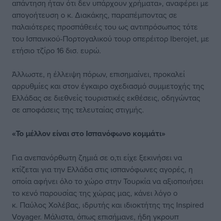
απάντηση ήταν ότι δεν υπάρχουν χρήματα», αναφέρει με
απογοήτευση ο κ. Διακάκης, παραπέμποντας σε
παλαιότερες προσπάθειές του ως αντιπρόσωπος τότε
του Ισπανικού-Πορτογαλικού τουρ οπερέιτορ Iberojet, με
ετήσιο τζίρο 16 δισ. ευρώ.
Άλλωστε, η έλλειψη πόρων, επισημαίνει, προκαλεί
αρρυθμίες και στον έγκαιρο σχεδιασμό συμμετοχής της
Ελλάδας σε διεθνείς τουριστικές εκθέσεις, οδηγώντας
σε αποφάσεις της τελευταίας στιγμής.
«Το μέλλον είναι στο Ισπανόφωνο κομμάτι»
Για ανεπανόρθωτη ζημιά σε ο,τι είχε ξεκινήσει να
κτίζεται για την Ελλάδα στις ισπανόφωνες αγορές, η
οποία αφήνει όλο το χώρο στην Τουρκία να αξιοποιήσει
το κενό παρουσίας της χώρας μας, κάνει λόγο ο
κ. Παύλος Χολέβας, ιδρυτής και ιδιοκτήτης της Inspired
Voyager. Μάλιστα, όπως επισήμανε, ήδη γκρουπ