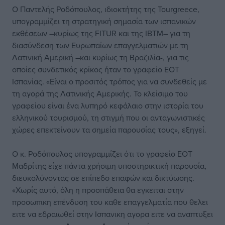
Ο Παντελής Ροδόπουλος, ιδιοκτήτης της Tourgreece,
υπογραμμίζει τη στρατηγική σημασία των ισπανικών
εκθέσεων –κυρίως της FITUR και της IBTM– για τη
διασύνδεση των Ευρωπαίων επαγγελματιών με τη
Λατινική Αμερική –και κυρίως τη Βραζιλία-, για τις
οποίες συνδετικός κρίκος ήταν το γραφείο ΕΟΤ
Ισπανίας. «Είναι ο προσιτός τρόπος για να συνδεθείς με
τη αγορά της Λατινικής Αμερικής. Το κλείσιμο του
γραφείου είναι ένα λυπηρό κεφάλαιο στην ιστορία του
ελληνικού τουρισμού, τη στιγμή που οι ανταγωνιστικές
χώρες επεκτείνουν τα σημεία παρουσίας τους», εξηγεί.
Ο κ. Ροδόπουλος υπογραμμίζει ότι το γραφείο ΕΟΤ
Μαδρίτης είχε πάντα χρήσιμη υποστηρικτική παρουσία,
διευκολύνοντας σε επίπεδο επαφών και δικτύωσης.
«Χωρίς αυτό, όλη η προσπάθεια θα εγκειται στην
προσωπικη επένδυση του καθε επαγγελματία που θελει
ειτε να εδραιωθεί στην Ισπανικη αγορα ειτε να αναπτυξει