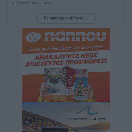
Αθλητικά
•
πριν 7 ώρες
Περισσότερες ειδήσεις
Rhodes Beyond Summer – Εκεί που το καλοκαίρι
είναι μόνο η αρχή
Τοπικές Ειδήσεις
•
πριν 7 ώρες
Κικίλιας: Μειώθηκαν κατά 34% οι μεταναστευτικές
ροές στα θαλάσσια σύνορα
Ειδήσεις
•
πριν 7 ώρες
Κως: Γερμανός τουρίστας κέρδισε αποζημίωση 900
ευρώ επειδή δεν βρήκε ξαπλώστρες στις
οικογενειακές διακοπές του
Τοπικές Ειδήσεις
•
πριν 7 ώρες
Ο γεωεντοπισμός μέσω 112 «έσωσε» Δανό περιπατητή
στη Ρόδο
Τοπικές Ειδήσεις
•
πριν 7 ώρες