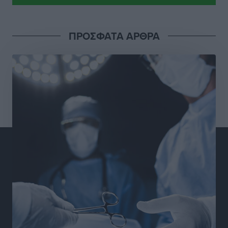
Απόλλωνας Καλυθιών: Πιστός στρατιώτης του ο
ΠΡΟΣΦΑΤΑ ΑΡΘΡΑ
Σουηδός του!
Αθλητικά
•
πριν 8 ώρες
Χατζηβασιλείου: Προτεραιότητα της ΕΕ η προστασία
των εξωτερικών συνόρων
Ειδήσεις
•
πριν 8 ώρες
Κάρπαθος: Το πιο υποτιμημένο νησί είναι ένας
κρυφός παράδεισος στα Δωδεκάνησα
Τοπικές Ειδήσεις
•
πριν 9 ώρες
Ο Λαμπρος Φισφής στη Ρόδο στις 21 Σεπτεμβρίου
Πολιτιστικά
•
πριν 9 ώρες
ΚΑΕ Κολοσσός: Αντίστροφη μέτρηση για την