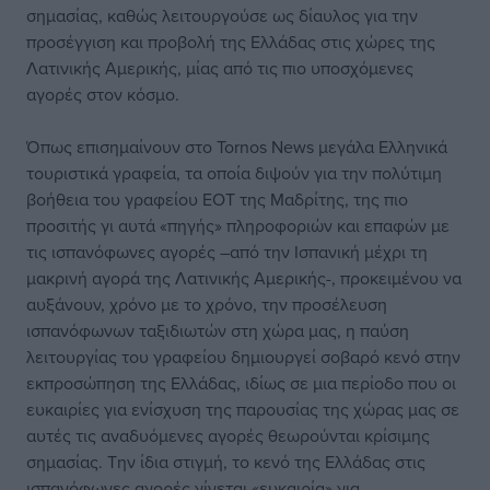
σημασίας, καθώς λειτουργούσε ως δίαυλος για την
προσέγγιση και προβολή της Ελλάδας στις χώρες της
Λατινικής Αμερικής, μίας από τις πιο υποσχόμενες
αγορές στον κόσμο.
Όπως επισημαίνουν στο Tornos News μεγάλα Ελληνικά
τουριστικά γραφεία, τα οποία διψούν για την πολύτιμη
βοήθεια του γραφείου ΕΟΤ της Μαδρίτης, της πιο
προσιτής γι αυτά «πηγής» πληροφοριών και επαφών με
τις ισπανόφωνες αγορές –από την Ισπανική μέχρι τη
μακρινή αγορά της Λατινικής Αμερικής-, προκειμένου να
αυξάνουν, χρόνο με το χρόνο, την προσέλευση
ισπανόφωνων ταξιδιωτών στη χώρα μας, η παύση
λειτουργίας του γραφείου δημιουργεί σοβαρό κενό στην
εκπροσώπηση της Ελλάδας, ιδίως σε μια περίοδο που οι
ευκαιρίες για ενίσχυση της παρουσίας της χώρας μας σε
αυτές τις αναδυόμενες αγορές θεωρούνται κρίσιμης
σημασίας. Την ίδια στιγμή, το κενό της Ελλάδας στις
ισπανόφωνες αγορές γίνεται «ευκαιρία» για