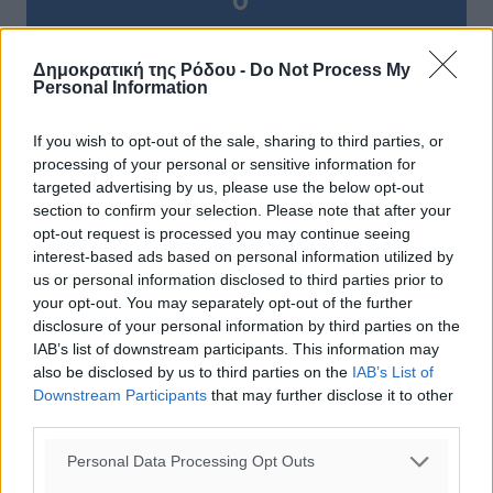
0
Δημοκρατική της Ρόδου -
Do Not Process My
Personal Information
ΣΧΕΤΙΚΆ
If you wish to opt-out of the sale, sharing to third parties, or
processing of your personal or sensitive information for
targeted advertising by us, please use the below opt-out
section to confirm your selection. Please note that after your
opt-out request is processed you may continue seeing
ΔΙΑΒΑΣΕ ΕΠΙΣΗΣ
interest-based ads based on personal information utilized by
us or personal information disclosed to third parties prior to
ΕΙΔΉΣΕΙΣ
your opt-out. You may separately opt-out of the further
Έτος – ορόσημο το 2025 για δωρεές οργάνων στην
disclosure of your personal information by third parties on the
Ελλάδα
IAB’s list of downstream participants. This information may
05.08.26 · 19:04
also be disclosed by us to third parties on the
IAB’s List of
Downstream Participants
that may further disclose it to other
ΕΙΔΉΣΕΙΣ
third parties.
Κικίλιας: Μειώθηκαν κατά 34% οι μεταναστευτικές
ροές στα θαλάσσια σύνορα
Personal Data Processing Opt Outs
05.08.26 · 17:32