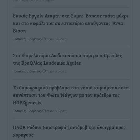
Επικός Εργκίν Αταμάν στη Σύμη: Έσπασε πιάτα μέχρι
και στο κεφάλι του σε εστιατόριο ακούγοντας Άννα
Βίσση
Τοπικές Ειδήσεις
•
πριν 6 ώρες
Στο Επιμελητήριο Δωδεκανήσου σήμερα ο Πρέσβης
της Βραζιλίας Laudemar Aguiar
Τοπικές Ειδήσεις
•
πριν 6 ώρες
To δημογραφικό πρόβλημα στα νησιά κυριάρχησε στη
συνάντηση του Φώτη Μάγγου με τον πρόεδρο της
HOPEgenesis
Τοπικές Ειδήσεις
•
πριν 6 ώρες
ΠΑΟΚ Ρόδου: Επιστροφή Τοντόροβ και άνοιγμα προς
χορηγούς