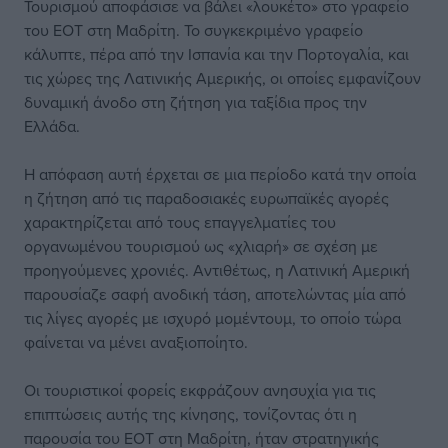
Τουρισμού αποφάσισε να βάλει «λουκέτο» στο γραφείο
του ΕΟΤ στη Μαδρίτη. Το συγκεκριμένο γραφείο
κάλυπτε, πέρα από την Ισπανία και την Πορτογαλία, και
τις χώρες της Λατινικής Αμερικής, οι οποίες εμφανίζουν
δυναμική άνοδο στη ζήτηση για ταξίδια προς την
Ελλάδα.
Η απόφαση αυτή έρχεται σε μια περίοδο κατά την οποία
η ζήτηση από τις παραδοσιακές ευρωπαϊκές αγορές
χαρακτηρίζεται από τους επαγγελματίες του
οργανωμένου τουρισμού ως «χλιαρή» σε σχέση με
προηγούμενες χρονιές. Αντιθέτως, η Λατινική Αμερική
παρουσίαζε σαφή ανοδική τάση, αποτελώντας μία από
τις λίγες αγορές με ισχυρό μομέντουμ, το οποίο τώρα
φαίνεται να μένει αναξιοποίητο.
Οι τουριστικοί φορείς εκφράζουν ανησυχία για τις
επιπτώσεις αυτής της κίνησης, τονίζοντας ότι η
παρουσία του ΕΟΤ στη Μαδρίτη, ήταν στρατηγικής