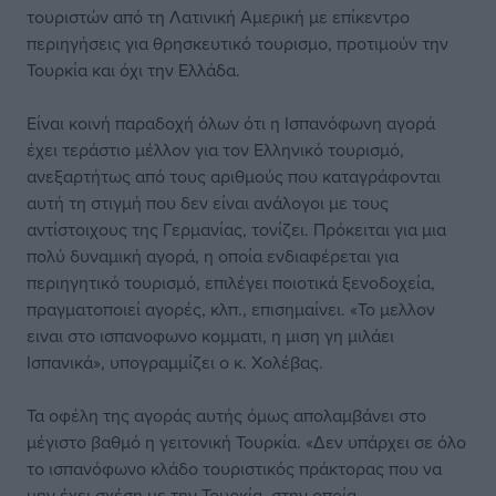
τουριστών από τη Λατινική Αμερική με επίκεντρο
περιηγήσεις για θρησκευτικό τουρισμο, προτιμούν την
Τουρκία και όχι την Ελλάδα.
Είναι κοινή παραδοχή όλων ότι η Ισπανόφωνη αγορά
έχει τεράστιο μέλλον για τον Ελληνικό τουρισμό,
ανεξαρτήτως από τους αριθμούς που καταγράφονται
αυτή τη στιγμή που δεν είναι ανάλογοι με τους
αντίστοιχους της Γερμανίας, τονίζει. Πρόκειται για μια
πολύ δυναμική αγορά, η οποία ενδιαφέρεται για
περιηγητικό τουρισμό, επιλέγει ποιοτικά ξενοδοχεία,
πραγματοποιεί αγορές, κλπ., επισημαίνει. «Το μελλον
ειναι στο ισπανοφωνο κομματι, η μιση γη μιλάει
Ισπανικά», υπογραμμίζει ο κ. Χολέβας.
Τα οφέλη της αγοράς αυτής όμως απολαμβάνει στο
μέγιστο βαθμό η γειτονική Τουρκία. «Δεν υπάρχει σε όλο
το ισπανόφωνο κλάδο τουριστικός πράκτορας που να
μην έχει σχέση με την Τουρκία, στην οποία