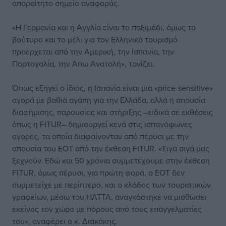
απαραίτητο σημείο αναφοράς.
«Η Γερμανία και η Αγγλία είναι το παξιμάδι, όμως το
βούτυρο και το μέλι για τον Ελληνικό τουρισμό
προέρχεται από την Αμερική, την Ισπανία, την
Πορτογαλία, την Άπω Ανατολή», τονίζει.
Όπως εξηγεί ο ίδιος, η Ισπανία είναι μια «price-sensitive»
αγορά με βαθιά αγάπη για την Ελλάδα, αλλά η απουσία
διαφήμισης, παρουσίας και στήριξης –ειδικά σε εκθέσεις
όπως η FITUR– δημιουργεί κενά στις ισπανόφωνες
αγορές, τα οποία διαφαίνονταν από πέρυσι με την
απουσία του ΕΟΤ από την έκθεση FITUR. «Σιγά σιγά μας
ξεχνούν. Εδώ και 50 χρόνια συμμετέχουμε στην έκθεση
FITUR, όμως πέρυσι, για πρώτη φορά, ο ΕΟΤ δεν
συμμετείχε με περίπτερο, και ο κλάδος των τουριστικών
γραφείων, μέσω του ΗΑΤΤΑ, αναγκάστηκε να μισθώσει
εκείνος τον χώρο με πόρους από τους επαγγελματίες
του», αναφέρει ο κ. Διακάκης.