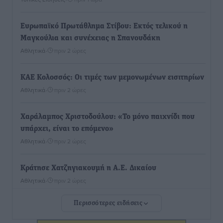
Ευρωπαϊκό Πρωτάθλημα Στίβου: Εκτός τελικού η
Μαγκούλια και συνέχειας η Σπανουδάκη
Αθλητικά
•
πριν 2 ώρες
ΚΑΕ Κολοσσός: Οι τιμές των μεμονωμένων εισιτηρίων
Αθλητικά
•
πριν 2 ώρες
Χαράλαμπος Χριστοδούλου: «Το μόνο παιχνίδι που
υπάρχει, είναι το επόμενο»
Αθλητικά
•
πριν 2 ώρες
Κράτησε Χατζηγιακουμή η Α.Ε. Δικαίου
Αθλητικά
•
πριν 2 ώρες
Περισσότερες ειδήσεις
Ιπποκράτης: Ανακοίνωσε την Cvetanka Dimova
Αθλητικά
•
πριν 2 ώρες