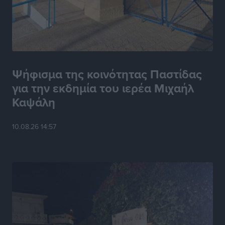
Αστυπάλαια: Το φως που μένει αναμμένο στο κάστρο
Τοπικές Ειδήσεις
•
πριν 7 ώρες
Τουρισμός: «Φτωχός συγγενής κάμπινγκ και
Ψήφισμα της κοινότητας Παστίδας
τροχόσπιτα
για την εκδημία του ιερέα Μιχαήλ
Ειδήσεις
•
πριν 7 ώρες
Καψάλη
10.08.26 14:57