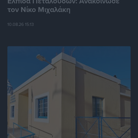
Ελπίδα Πεταλούδων: Ανακοίνωσε
τον Νίκο Μιχαλάκη
Σε κόκκινο συναγερμό επτά Περιφέρειες – Οι οδηγίες
της Πολιτικής Προστασίας και ο Χάρτης Πρόβλεψης
10.08.26 15:13
Πυρκαγιάς
Ειδήσεις
•
πριν 7 ώρες
ΑΑΔΕ: Αυξάνονται οι «καρφωτές» για φοροδιαφυγή
– Στο μικροσκόπιο τουριστικοί προορισμοί, ταμειακές
και συναλλαγές POS
Ειδήσεις
•
πριν 7 ώρες
Δημόσιο: Το νέο καθεστώς επιλογής προϊσταμένων, τι
προβλέπει το νομοσχέδιο του Υπ. Εσωτερικών
Ειδήσεις
•
πριν 7 ώρες
Ποιες κατηγορίες καταστημάτων συγκεντρώνουν τη
μεγαλύτερη κίνηση
Ειδήσεις
•
πριν 7 ώρες