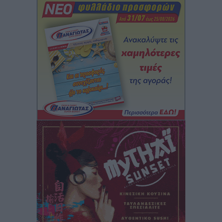
Διαγόρας: Ανανέωσαν Φράγκος και Ζάρας, τέλος ο
Μιχαλάκης
Αθλητικά
•
πριν 2 ώρες
Α.Σ. Ρόδος: «Ελάφι» ο Γιώργος Καμπούρης
Αθλητικά
•
πριν 2 ώρες
Αθλητική Ακαδημία: Η πρώτη συνάντηση και ο
σχεδιασμός της νέας χρονιά
Αθλητικά
•
πριν 2 ώρες
Loutraki K19 Finals: Στην 3η θέση οι Νίκος
Κατσογριδάκης και Ντάνιελ Πιέτρι
Αθλητικά
•
πριν 2 ώρες
LFC ΑΣΤΙΡ Ιαλυσού: Μετεγγραφική «βόμβα» με την