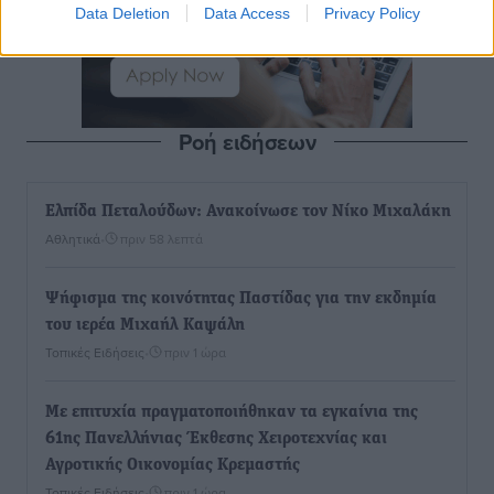
Data Deletion
Data Access
Privacy Policy
Ροή ειδήσεων
Ελπίδα Πεταλούδων: Ανακοίνωσε τον Νίκο Μιχαλάκη
Αθλητικά
•
πριν 58 λεπτά
Ψήφισμα της κοινότητας Παστίδας για την εκδημία
του ιερέα Μιχαήλ Καψάλη
Τοπικές Ειδήσεις
•
πριν 1 ώρα
Με επιτυχία πραγματοποιήθηκαν τα εγκαίνια της
61ης Πανελλήνιας Έκθεσης Χειροτεχνίας και
Αγροτικής Οικονομίας Κρεμαστής
Τοπικές Ειδήσεις
•
πριν 1 ώρα