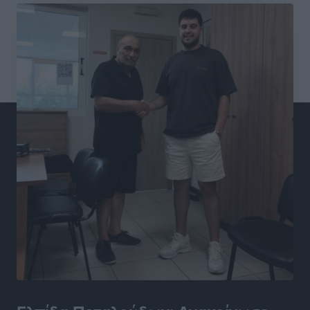
Τοπικές Ειδήσεις
•
πριν 4 ώρες
Την Παρασκευή 21 Αυγούστου η τελετή εγκαινίων
του νέου Περιφερειακού Πολυδύναμου Ιατρείου
Γενναδίου παρουσία του Άδωνι Γεωργιάδη
Τοπικές Ειδήσεις
•
πριν 5 ώρες
Στη Λέρο ο πρόεδρος του ΠΑΣΟΚ Νίκος Ανδρουλάκης
Τοπικές Ειδήσεις
•
πριν 5 ώρες
Στα 2-2,35 GW ο στόχος για τα πρώτα υπεράκτια
αιολικά πάρκα που θα λειτουργήσουν στη χώρα μας
Ειδήσεις
•
πριν 6 ώρες
Η Ελλάδα κρατά το τουριστικό momentum, παρά τις
γεωπολιτικές αναταράξεις
Ειδήσεις
•
πριν 6 ώρες