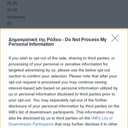
06:20
20:04
πρόγνωση:
31
°
ΤΡ
28
°
Δημοκρατική της Ρόδου -
Do Not Process My
ΤΕ
Personal Information
29
°
ΠΕ
If you wish to opt-out of the sale, sharing to third parties, or
30
processing of your personal or sensitive information for
°
targeted advertising by us, please use the below opt-out
ΠΑ
section to confirm your selection. Please note that after your
opt-out request is processed you may continue seeing
interest-based ads based on personal information utilized by
us or personal information disclosed to third parties prior to
your opt-out. You may separately opt-out of the further
disclosure of your personal information by third parties on the
IAB’s list of downstream participants. This information may
also be disclosed by us to third parties on the
IAB’s List of
Downstream Participants
that may further disclose it to other