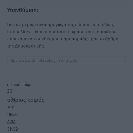
Υπενθύμιση:
Για την μερική αναπαραγωγή της είδησης από άλλες
ιστοσελίδες είναι απαραίτητη η χρήση του παρακάτω
παρεχόμενου συνδέσμου παραπομπής προς το άρθρο
της Δημοκρατικής.
o καιρός τώρα:
30
°
αίθριος καιρός
79
%
11
km/h
Δ-ΒΔ
31
32
°/
°