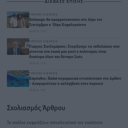
ΔΙΑΒΑΣΕ ΕΠΙΣΗΣ
ΤΟΠΙΚΈΣ ΕΙΔΉΣΕΙΣ
Επίσκεψη θα πραγματοποιήσει στη Λέρο τον
Σεπτέμβριο η Όλγα Κεφαλογιάννη
09.08.26 · 12:47
ΤΟΠΙΚΈΣ ΕΙΔΉΣΕΙΣ
Γιώργος Χατζημάρκος: Στηρίζουμε τις εκδηλώσεις που
γίνονται στα νησιά μας γιατί ο πολιτισμός είναι
δικαίωμα όλων και δύναμη ζωής
09.08.26 · 12:21
ΤΟΠΙΚΈΣ ΕΙΔΉΣΕΙΣ
Κάρπαθος: Παλιά πυρομαχικά εντοπίστηκαν στο Αρδάνι
– Απαγορεύτηκε η κολύμβηση στην περιοχή
09.08.26 · 11:53
Σχολιασμός Άρθρου
Τα σχόλια εκφράζουν αποκλειστικά τον εκάστοτε