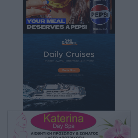
Δύο νέοι ξενώνες παραδόθηκαν στις Ένοπλες
Δυνάμεις στη νήσο Ρω
Τοπικές Ειδήσεις
•
πριν 4 ώρες
Συνεχίζεται η έξοδος του Αυγούστου – Πάνω από
34.000 αναχωρούν σήμερα μόνο από τον Πειραιά
Ειδήσεις
•
πριν 4 ώρες
Μόνιμες θέσεις στους παιδικούς σταθμούς: Οι
προϋποθέσεις, η 24μηνη εμπειρία και οι προθεσμίες
για τους δήμους
Τοπικές Ειδήσεις
•
πριν 4 ώρες
Δεύτερη πηγή εισοδήματος για τους επαγγελματίες
ψαράδες ο αλιευτικός τουρισμός
Ειδήσεις
•
πριν 5 ώρες