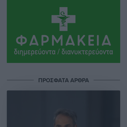
Το νέο Ειδικό Χωροταξικό για τον Τουρισμό
ξανασχεδιάζει τον επενδυτικό χάρτη της Ρόδου
Τοπικές Ειδήσεις
•
πριν 6 ώρες
Γιάννης Βασιλάκης: «Η Πρωτοβάθμια Φροντίδα
Υγείας πρέπει να φτάνει σε κάθε γωνιά – Ενισχύουμε
τις δομές, δεν τις αποδυναμώνουμε»
Συνεντεύξεις
•
πριν 6 ώρες
Ιδρυμα Ωνάση: Το όραμα πίσω από τα δύο νέα
ΠΡΟΣΦΑΤΑ ΑΡΘΡΑ
σχολεία της Ρόδου
Συνεντεύξεις
•
πριν 6 ώρες
Μιχάλης Χουρδάκης: «Η χώρα χρειάζεται μια
αξιόπιστη εναλλακτική κυβερνητική πρόταση»
Συνεντεύξεις
•
πριν 6 ώρες