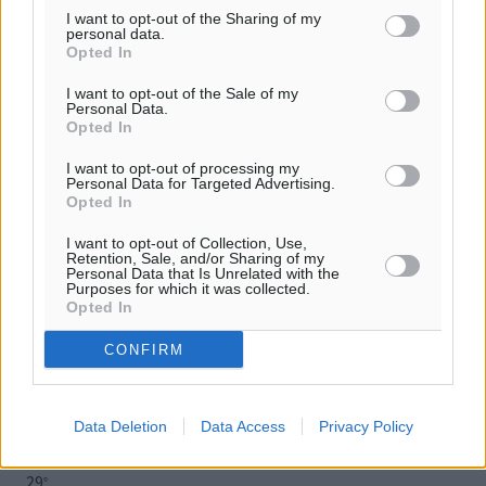
της Δημοκρατικής.
I want to opt-out of the Sharing of my
personal data.
Opted In
I want to opt-out of the Sale of my
Personal Data.
Opted In
o καιρός τώρα:
I want to opt-out of processing my
Personal Data for Targeted Advertising.
30
°
Opted In
αίθριος καιρός
I want to opt-out of Collection, Use,
63
%
Retention, Sale, and/or Sharing of my
10
km/h
Personal Data that Is Unrelated with the
Purposes for which it was collected.
Α-ΝΑ
Opted In
30
32
°/
°
06:19
CONFIRM
20:05
πρόγνωση:
32
Data Deletion
Data Access
Privacy Policy
°
ΔΕ
29
°