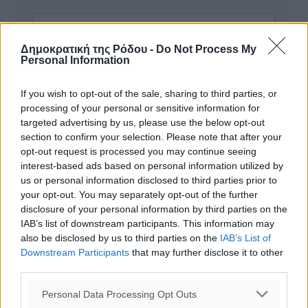
Δημοκρατική της Ρόδου -
Do Not Process My
Personal Information
If you wish to opt-out of the sale, sharing to third parties, or
processing of your personal or sensitive information for
targeted advertising by us, please use the below opt-out
section to confirm your selection. Please note that after your
opt-out request is processed you may continue seeing
interest-based ads based on personal information utilized by
us or personal information disclosed to third parties prior to
your opt-out. You may separately opt-out of the further
disclosure of your personal information by third parties on the
IAB’s list of downstream participants. This information may
Υπενθύμιση:
also be disclosed by us to third parties on the
IAB’s List of
Downstream Participants
that may further disclose it to other
third parties.
Για την μερική αναπαραγωγή της είδησης από άλλες
ιστοσελίδες είναι απαραίτητη η χρήση του παρακάτω
Personal Data Processing Opt Outs
παρεχόμενου συνδέσμου παραπομπής προς το άρθρο