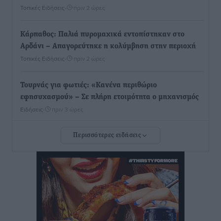
Τοπικές Ειδήσεις
•
πριν 2 ώρες
Κάρπαθος: Παλιά πυρομαχικά εντοπίστηκαν στο
Αρδάνι – Απαγορεύτηκε η κολύμβηση στην περιοχή
Τοπικές Ειδήσεις
•
πριν 2 ώρες
Τουρνάς για φωτιές: «Κανένα περιθώριο
εφησυχασμού» – Σε πλήρη ετοιμότητα ο μηχανισμός
Ειδήσεις
•
πριν 3 ώρες
Περισσότερες ειδήσεις
Καιρός: Επιμένουν οι υψηλές θερμοκρασίες – Ισχυρά
μελτέμια έως 9 μποφόρ, σε «Red Code» 6 περιοχές
Τοπικές Ειδήσεις
•
πριν 4 ώρες
Τα φοιτητικά ενοίκια «τινάζουν στον αέρα» τους
οικογενειακούς προϋπολογισμούς
Ειδήσεις
•
πριν 4 ώρες