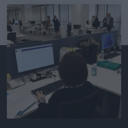
καταγγελλόντων
Τοπικές Ειδήσεις
•
πριν 3 ώρες
Δήμος Ρόδου: Επήλθε συμβιβασμός με την οικογένεια
του θύματος του σοκαριστικού θανατηφόρου
τροχαίου του 2014
Ρεπορτάζ
•
πριν 3 ώρες
Απορρίφθηκε η προσωρινή διαταγή κατά του
39χρονου για τις δολιοφθορές στο Radar Ατάβυρου
Τοπικές Ειδήσεις
•
πριν 3 ώρες
Απορρίφθηκε η προσωρινή διαταγή στη μάχη των
ταξί με τα «βανάκια» για την υποκλοπή μεταφορικού
έργου στη Ρόδο
Τοπικές Ειδήσεις
•
πριν 3 ώρες
Δεσμεύσεις χωρίς αντίκρισμα στην Κρεμαστή