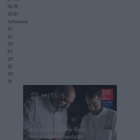
06:18
20:07
πρόγνωση:
31
°
ΣΑ
30
°
ΚΥ
29
°
ΔΕ
29
°
ΤΡ