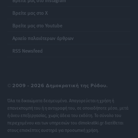
Αθλητικά
•
πριν 18 ώρες
Βρείτε μας στο X
Κλεάνθης: Δουλειές μετά ευχαριστιών στο γήπεδο,
Βρείτε μας στο Youtube
ατομικό για δύο
Αθλητικά
•
πριν 19 ώρες
Αρχείο παλαιότερων άρθρων
RSS Newsfeed
Φοίβος: Εν αναμονή του Νίκου Λαζίδη
Αθλητικά
•
πριν 19 ώρες
Ιάλυσος Β’: Νωρίς νωρίς μπήκαν στα βάσανα της
προετοιμασίας
©
2009 - 2026 Δημοκρατική της Ρόδου.
Αθλητικά
•
πριν 19 ώρες
Όλα τα δικαιώματα δεσμευμένα. Απαγορεύεται η χρήση ή
επανεκπομπή του ή η αντιγραφή του, σε οποιοδήποτε μέσο, μετά
Εθνικός Αρχίπολης: Μεγάλο βήμα προόδου η ίδρυση
ή άνευ επεξεργασίας, χωρίς άδεια του εκδότη. Το σύνολο του
Ακαδημίας
περιεχομένου και των υπηρεσιών του dimokratiki.gr διατίθεται
Αθλητικά
•
πριν 19 ώρες
στους επισκέπτες αυστηρά για προσωπική χρήση.