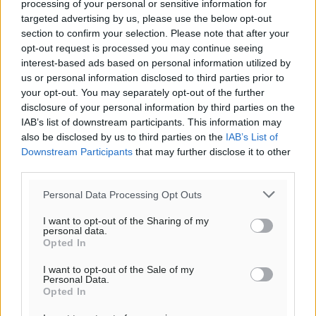
processing of your personal or sensitive information for
targeted advertising by us, please use the below opt-out
section to confirm your selection. Please note that after your
opt-out request is processed you may continue seeing
interest-based ads based on personal information utilized by
us or personal information disclosed to third parties prior to
your opt-out. You may separately opt-out of the further
Ροή ειδήσεων
disclosure of your personal information by third parties on the
IAB’s list of downstream participants. This information may
also be disclosed by us to third parties on the
IAB’s List of
Άκυρες οι εγκύκλιοι που δεν αναρτώνται,
Downstream Participants
that may further disclose it to other
υποχρεωτική η δημοσίευσή τους από την 1η
third parties.
Οκτωβρίου
Ειδήσεις
•
πριν 2 λεπτά
Personal Data Processing Opt Outs
I want to opt-out of the Sharing of my
personal data.
Καύσιμα: «Καίνε» οι τιμές και στα νησιά μας – Γιατί
Opted In
δεν πέφτουν και πότε μπορεί να έρθει αποκλιμάκωση
Τοπικές Ειδήσεις
•
πριν 4 λεπτά
I want to opt-out of the Sale of my
Personal Data.
Opted In
Πάνω από 1.500 έλεγχοι με drones σε 300 παραλίες