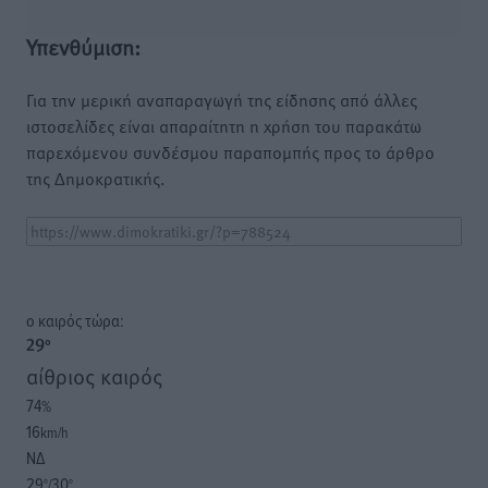
Υπενθύμιση:
Για την μερική αναπαραγωγή της είδησης από άλλες
ιστοσελίδες είναι απαραίτητη η χρήση του παρακάτω
παρεχόμενου συνδέσμου παραπομπής προς το άρθρο
της Δημοκρατικής.
o καιρός τώρα:
29
°
αίθριος καιρός
74
%
16
km/h
ΝΔ
29
30
°/
°