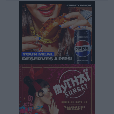
Θεσμοθετείται από σήμερα το νέο Ειδικό Χωροταξικό
Πλαίσιο για τον Τουρισμό με κοινή υπουργική
απόφαση
Ειδήσεις
•
πριν 30 λεπτά
4η Γιορτή των Γιαρένιων στ’ Απόλλωνα Ρόδου το
Σάββατο 8 Αυγούστου
Πολιτιστικά
•
πριν 37 λεπτά
«Στέρεψε» η αγορά από πινακίδες κυκλοφορίας:
Χιλιάδες αυτοκίνητα παραμένουν αταξινόμητα – Λύση
αναζητά το υπουργείο
Ειδήσεις
•
πριν 2 ώρες
Νέες τουρκικές παραβιάσεις στο Αιγαίο – Μία
εμπλοκή με ελληνικά μαχητικά