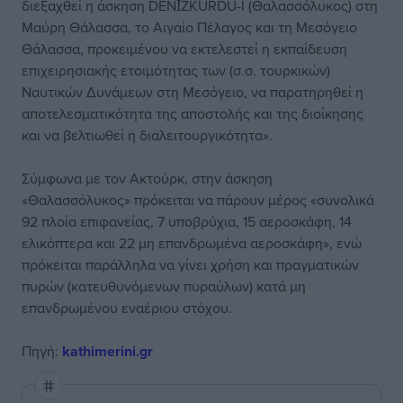
διεξαχθεί η άσκηση DENİZKURDU-I (Θαλασσόλυκος) στη
Μαύρη Θάλασσα, το Αιγαίο Πέλαγος και τη Μεσόγειο
Θάλασσα, προκειμένου να εκτελεστεί η εκπαίδευση
επιχειρησιακής ετοιμότητας των (σ.σ. τουρκικών)
Ναυτικών Δυνάμεων στη Μεσόγειο, να παρατηρηθεί η
αποτελεσματικότητα της αποστολής και της διοίκησης
και να βελτιωθεί η διαλειτουργικότητα».
Σύμφωνα με τον Ακτούρκ, στην άσκηση
«Θαλασσόλυκος» πρόκειται να πάρουν μέρος «συνολικά
92 πλοία επιφανείας, 7 υποβρύχια, 15 αεροσκάφη, 14
ελικόπτερα και 22 μη επανδρωμένα αεροσκάφη», ενώ
πρόκειται παράλληλα να γίνει χρήση και πραγματικών
πυρών (κατευθυνόμενων πυραύλων) κατά μη
επανδρωμένου εναέριου στόχου.
Πηγή:
kathimerini.gr