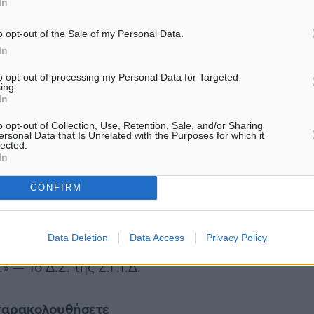
In
ον επόμενο πολυσέλιδο
o opt-out of the Sale of my Personal Data.
In
ακών Χρονικών» (θεσμός
to opt-out of processing my Personal Data for Targeted
ing.
In
ιστικά το νησί της Λέρου
o opt-out of Collection, Use, Retention, Sale, and/or Sharing
ersonal Data that Is Unrelated with the Purposes for which it
αφιερωμένο στην Ιστορία
lected.
In
CONFIRM
είναι απλώς παρελθόν που
 μέλλον μας. Στη Λέρο,
Data Deletion
Data Access
Privacy Policy
ων τεχνών, ξαναγράφουμε
» — Το Δ.Σ. της Σ.Γ.Τ.Δ.
 παρακολουθήσετε