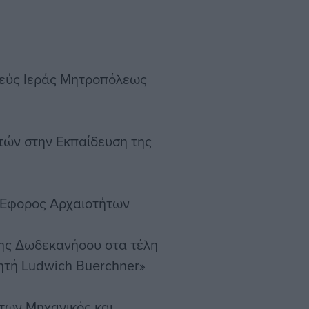
τεύς Ιεράς Μητροπόλεως
ών στην Εκπαίδευση της
ς Έφορος Αρχαιοτήτων
της Δωδεκανήσου στα τέλη
νητή Ludwich Buerchner»
κτων Μηχανικός και