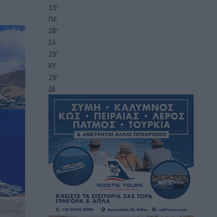
33
°
ΠΑ
28
°
ΣΑ
29
°
ΚΥ
29
°
ΔΕ