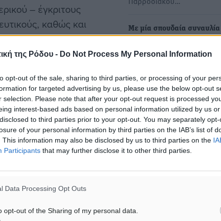
Παρροδιακού…
ερικού – έγκριτους
ευτικούς, καθώς και
Με μία σπουδαία συναυλία
εχνών, οι οποίοι θα
κορυφαίου μουσικοσυνθέτ
αταθέσουν τα πορίσματα
Σταύρου Ξαρχάκου γιόρτασ
ική της Ρόδου -
Do Not Process My Personal Information
Ρόδος την Παγκόσμια Ημέ
to opt-out of the sale, sharing to third parties, or processing of your per
Εξαιρετική η διοργάνωση α
formation for targeted advertising by us, please use the below opt-out s
Διεύθυνση Τουρισμού Δήμ
κη
r selection. Please note that after your opt-out request is processed y
Ρόδου και τον ΔΟΠΑΡ…
eing interest-based ads based on personal information utilized by us or
disclosed to third parties prior to your opt-out. You may separately opt-
ιάζει κάθε πτυχή της
losure of your personal information by third parties on the IAB’s list of
Το πρόγραμμα του 18ου
δία όπως η Ιστορία, η
. This information may also be disclosed by us to third parties on the
IA
Πολιτιστικού Φεστιβάλ Πα
Participants
that may further disclose it to other third parties.
Γραμματολογία, η
“Καμάρεια 2025”
Ο Πολιτιστικός Σύλλογος Π
Ρόδου «Καμάρι» σας προσ
l Data Processing Opt Outs
στο 18ο Πολιτιστικό Φεστι
εράστια επιστημονική
o opt-out of the Sharing of my personal data.