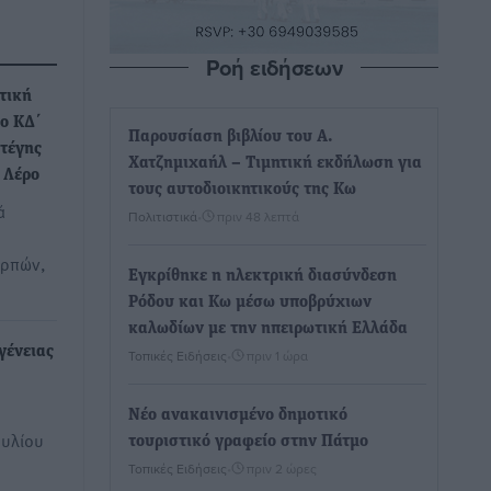
Ροή ειδήσεων
τική
ο ΚΔ΄
Παρουσίαση βιβλίου του Α.
Στέγης
Χατζημιχαήλ – Τιμητική εκδήλωση για
 Λέρο
τους αυτοδιοικητικούς της Κω
ά
Πολιτιστικά
•
πριν 48 λεπτά
αρπών,
Εγκρίθηκε η ηλεκτρική διασύνδεση
Ρόδου και Κω μέσω υποβρύχιων
καλωδίων με την ηπειρωτική Ελλάδα
γένειας
Τοπικές Ειδήσεις
•
πριν 1 ώρα
Νέο ανακαινισμένο δημοτικό
ουλίου
τουριστικό γραφείο στην Πάτμο
υ
Τοπικές Ειδήσεις
•
πριν 2 ώρες