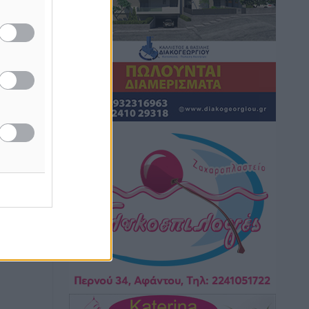
μονόδρομο στο Μαστιχάρι –
Αναποδογύρισε όχημα με μητέρα και
5χρονο παιδί
Τοπικές Ειδήσεις
•
πριν 3 ώρες
“Η Ευρώπη αντιμετώπιζε το
προσφυγικό σαν ταινία τρόμου” – Η
συγκλονιστική μαρτυρία της Χαρούλας
Γιασιράνη στον RV για τα γεγονότα που
οδήγησαν στο Σύμφωνο της Λέρου
Τοπικές Ειδήσεις
•
πριν 3 ώρες
Συναυλία με τον Γιάννη Κότσιρα στις
21 Αυγούστου
Πολιτιστικά
•
πριν 3 ώρες
Έκτακτη συνεδρίαση της Δημοτικής
Επιτροπής Ρόδου αύριο Παρασκευή 7