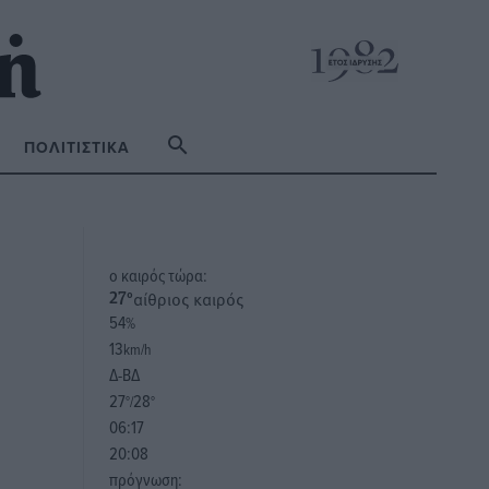
ΠΟΛΙΤΙΣΤΙΚΆ
o καιρός τώρα:
αίθριος καιρός
27
°
54
%
13
km/h
Δ-ΒΔ
27
28
°/
°
06:17
20:08
πρόγνωση: