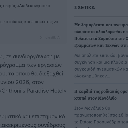
ης σειράς «Δωδεκανησιακά
ΣΧΕΤΙΚΆ
ς κατοίκους και επισκέπτες να
Με λαμπρότητα και πνευμα
πληρότητα ολοκληρώθηκε τ
Dimokratiki AI
Πολιτιστικό Συμπόσιο της 
Γραμμάτων και Τεχνών στη
Με απόλυτη επιτυχία, βαθι
, σε συνδιοργάνωση με
συγκίνηση και μια πλούσια
 πρόγραμμα των εργασιών
συγκομιδή πνευματικών κ
υ, το οποίο θα διεξαχθεί
ολοκληρώθηκαν…
ουνίου 2026, στον
rithoni’s Paradise Hotel»
Η καρδιά της ροδιακής ομο
χτυπά στον Μονόλιθο
Στον Μονόλιθο θα
πραγματοποιηθεί στις 28 Ι
υματικό και επιστημονικό
το Ετήσιο Προσυνέδριο το
διακεκριμένους συνέδρους