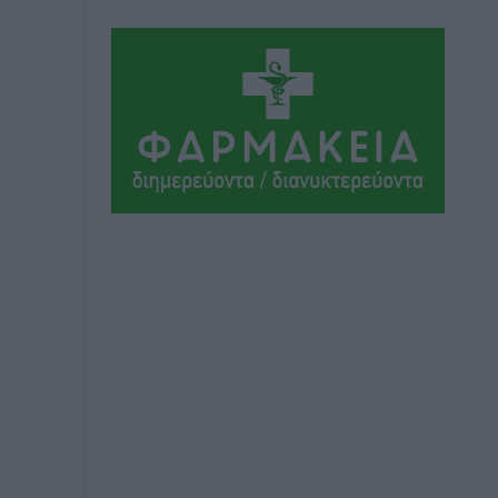
Εθνικός Αρχίπολης: Μεγάλο βήμα
προόδου η ίδρυση Ακαδημίας
Αθλητικά
•
πριν 3 ώρες
Ιππότες: Με το βλέμμα στραμμένο στο
μέλλον
Αθλητικά
•
πριν 3 ώρες
ΠΑΜΕ ΣΤΟΙΧΗΜΑ: Περισσότερα από 95
εκατομμύρια ευρώ σε κέρδη μοίρασε
τον Ιούλιο
Αθλητικά
•
πριν 4 ώρες
Ολοκλήρωση του έργου αναβάθμισης
των υποδομών του Νεστορίδειου
Μελάθρου
Τοπικές Ειδήσεις
•
πριν 4 ώρες