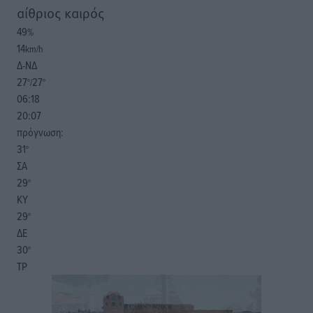
αίθριος καιρός
49
%
14
km/h
Δ-ΝΔ
27
27
°/
°
06:18
20:07
πρόγνωση:
31
°
ΣΑ
29
°
ΚΥ
29
°
ΔΕ
30
°
ΤΡ