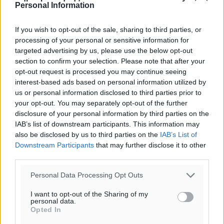
Personal Information
If you wish to opt-out of the sale, sharing to third parties, or
processing of your personal or sensitive information for
targeted advertising by us, please use the below opt-out
section to confirm your selection. Please note that after your
opt-out request is processed you may continue seeing
interest-based ads based on personal information utilized by
us or personal information disclosed to third parties prior to
your opt-out. You may separately opt-out of the further
disclosure of your personal information by third parties on the
IAB’s list of downstream participants. This information may
Ροή ειδήσεων
also be disclosed by us to third parties on the
IAB’s List of
Downstream Participants
that may further disclose it to other
third parties.
Ενίσχυση των υπηρεσιών υγείας στο αεροδρόμιο της
Ρόδου: «Η πολιτική βούληση είναι η ενίσχυση, όχι η
Personal Data Processing Opt Outs
αφαίρεση»
I want to opt-out of the Sharing of my
Τοπικές Ειδήσεις
•
πριν 34 λεπτά
personal data.
Opted In