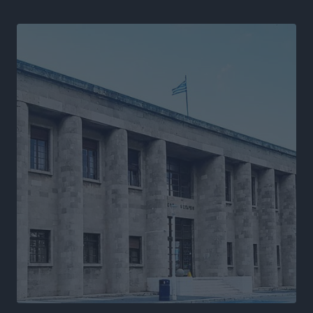
Ιππότες: Με το βλέμμα στραμμένο στο μέλλον
Αθλητικά
•
πριν 16 ώρες
ΠΑΜΕ ΣΤΟΙΧΗΜΑ: Περισσότερα από 95 εκατομμύρια
ευρώ σε κέρδη μοίρασε τον Ιούλιο
Αθλητικά
•
πριν 16 ώρες
Ολοκλήρωση του έργου αναβάθμισης των
υποδομών του Νεστορίδειου Μελάθρου
Τοπικές Ειδήσεις
•
πριν 17 ώρες
Γ.Σ. Διαγόρας: Στα «κυανέρυθρα» ο Janni Pembe
Αθλητικά
•
πριν 18 ώρες
Σύλληψη 21χρονου για ναρκωτικά στη Ρόδο
Τοπικές Ειδήσεις
•
πριν 19 ώρες