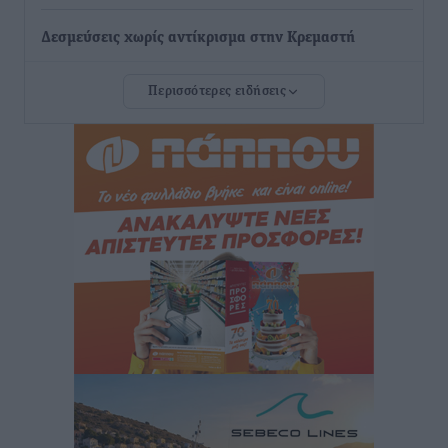
Δεσμεύσεις χωρίς αντίκρισμα στην Κρεμαστή
Τοπικές Ειδήσεις
•
πριν 43 λεπτά
Περισσότερες ειδήσεις
Τσαμπίκος Καραγιάννης: «Ο πρωτογενής τομέας
μπορεί να αποτελέσει τη δεύτερη μεγάλη δύναμη της
Ρόδου»
Ρεπορτάζ
•
πριν 43 λεπτά
Οικοδομική «ανάσα» στη Ρόδο: Αυξάνονται οι άδειες,
οι επεκτάσεις, οι ενεργειακές αναβαθμίσεις σε
ολόκληρο το νησί
Ειδήσεις
•
πριν 44 λεπτά
Στη Ρόδο απολαμβάνει τις καλοκαιρινές της διακοπές
η Φαίη Σκορδά
Τοπικές Ειδήσεις
•
πριν 46 λεπτά