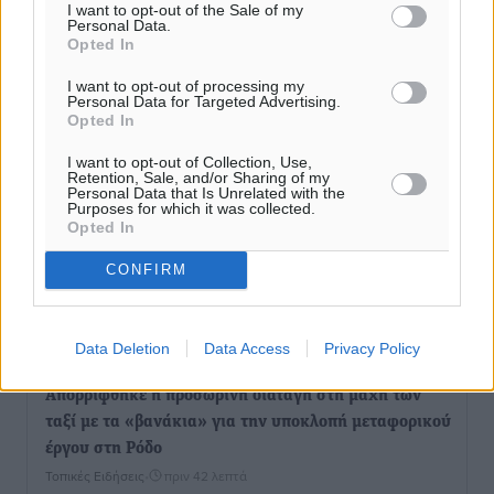
Αρνείται τα πάντα ο 53χρονος φερόμενος ως λογιστής
I want to opt-out of the Sale of my
Personal Data.
και μιλά για σκευωρία γνωστών μεταξύ τους
Opted In
καταγγελλόντων
Τοπικές Ειδήσεις
•
πριν 38 λεπτά
I want to opt-out of processing my
Personal Data for Targeted Advertising.
Opted In
Δήμος Ρόδου: Επήλθε συμβιβασμός με την οικογένεια
I want to opt-out of Collection, Use,
του θύματος του σοκαριστικού θανατηφόρου
Retention, Sale, and/or Sharing of my
Personal Data that Is Unrelated with the
τροχαίου του 2014
Purposes for which it was collected.
Ρεπορτάζ
•
πριν 40 λεπτά
Opted In
CONFIRM
Απορρίφθηκε η προσωρινή διαταγή κατά του
39χρονου για τις δολιοφθορές στο Radar Ατάβυρου
Τοπικές Ειδήσεις
•
πριν 41 λεπτά
Data Deletion
Data Access
Privacy Policy
Απορρίφθηκε η προσωρινή διαταγή στη μάχη των
ταξί με τα «βανάκια» για την υποκλοπή μεταφορικού
έργου στη Ρόδο
Τοπικές Ειδήσεις
•
πριν 42 λεπτά