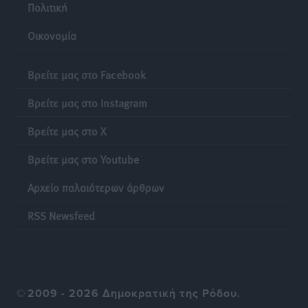
Πολιτική
Αθλητικά
•
πριν 20 ώρες
Οικονομία
ΚΑΕ Κολοσσός: Τα… ευρωπαϊκά εισιτήρια διαρκείας
Αθλητικά
•
πριν 20 ώρες
Βρείτε μας στο Facebook
Βρείτε μας στο Instagram
Ιπποκράτης: Ανανέωσε η Νίκη Καρτσαμάρη
Αθλητικά
•
πριν 20 ώρες
Βρείτε μας στο X
Βρείτε μας στο Youtube
Η Μανίσα πήρε Buie και Davis
Αθλητικά
•
πριν 20 ώρες
Αρχείο παλαιότερων άρθρων
Γ.Σ. Ηπιόνη: «Προπονητική ομάδα με εμπειρία,
RSS Newsfeed
επιστημονική γνώση και σύγχρονες μεθόδους»
Αθλητικά
•
πριν 20 ώρες
Α.Σ. Ρόδος: Ξανά στα «πράσινα» ο Νίκος Κοντίτσης
©
2009 - 2026 Δημοκρατική της Ρόδου.
Αθλητικά
•
πριν 20 ώρες