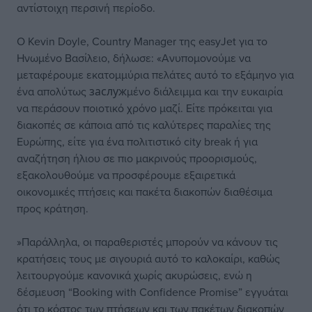
αντίστοιχη περσινή περίοδο.
Ο Kevin Doyle, Country Manager της easyJet για το
Ηνωμένο Βασίλειο, δήλωσε: «Ανυπομονούμε να
μεταφέρουμε εκατομμύρια πελάτες αυτό το εξάμηνο για
ένα απολύτως заслужμένο διάλειμμα και την ευκαιρία
να περάσουν ποιοτικό χρόνο μαζί. Είτε πρόκειται για
διακοπές σε κάποια από τις καλύτερες παραλίες της
Ευρώπης, είτε για ένα πολιτιστικό city break ή για
αναζήτηση ήλιου σε πιο μακρινούς προορισμούς,
εξακολουθούμε να προσφέρουμε εξαιρετικά
οικονομικές πτήσεις και πακέτα διακοπών διαθέσιμα
προς κράτηση.
»Παράλληλα, οι παραθεριστές μπορούν να κάνουν τις
κρατήσεις τους με σιγουριά αυτό το καλοκαίρι, καθώς
λειτουργούμε κανονικά χωρίς ακυρώσεις, ενώ η
δέσμευση “Booking with Confidence Promise” εγγυάται
ότι το κόστος των πτήσεων και των πακέτων διακοπών