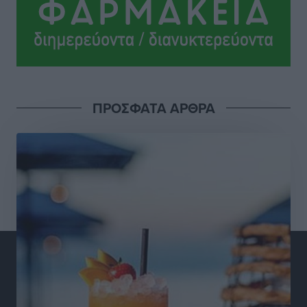
Ειδήσεις
•
πριν 4 ώρες
Έφυγε από τη ζωή ο επί σειρά ετών εφημέριος στον
ιερό Ναό του Αγίου Νικολάου Παστίδας Μιχαήλ
Καψάλης
Τοπικές Ειδήσεις
•
πριν 22 ώρες
ΠΡΟΣΦΑΤΑ ΑΡΘΡΑ
Αποκαλυπτήρια για την «Ατζέντα 2030» από το βήμα
της ΔΕΘ
Ειδήσεις
•
πριν 24 ώρες