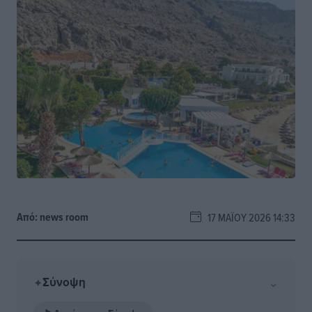
Από:
news room
17 ΜΑΪ́ΟΥ 2026 14:33
Σύνοψη
⌄
✦