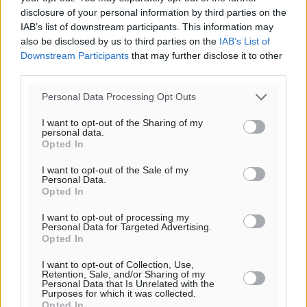
disclosure of your personal information by third parties on the
o καιρός τώρα:
IAB’s list of downstream participants. This information may
30
°
also be disclosed by us to third parties on the
IAB’s List of
αίθριος καιρός
Downstream Participants
that may further disclose it to other
54
third parties.
%
8
km/h
Personal Data Processing Opt Outs
Β-ΒΔ
31
32
°/
°
I want to opt-out of the Sharing of my
personal data.
06:20
Opted In
20:04
πρόγνωση:
I want to opt-out of the Sale of my
Personal Data.
31
°
Opted In
ΤΡ
28
I want to opt-out of processing my
°
Personal Data for Targeted Advertising.
ΤΕ
Opted In
29
°
I want to opt-out of Collection, Use,
ΠΕ
Retention, Sale, and/or Sharing of my
30
Personal Data that Is Unrelated with the
°
Purposes for which it was collected.
ΠΑ
Opted In