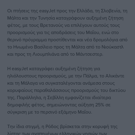
Οι πτήσεις της easyJet προς την Ελλάδα, τη Σλοβενία, τη
Μάλτα και την Τυνησία καταγράφουν αυξημένη ζήτηση
φέτος, με τους Βρετανούς να επιλέγουν αυτούς τους
προορισμούς για τις αποδράσεις του Μαΐου, ενώ στο
θερινό πρόγραμμα προστίθενται και νέα δρομολόγια από
το Ηνωμένο Βασίλειο προς τη Μάλτα από το Νιούκαστλ
και προς τη Λιουμπλιάνα από το Μάντσεστερ.
Η easyJet καταγράφει αυξημένη ζήτηση για
ηλιόλουστους προορισμούς, με την Πάλμα, το Αλικάντε
και τη Μάλαγα να συγκαταλέγονται ανάμεσα στους
κορυφαίους παραθαλάσσιους προορισμούς του δικτύου
της. Παράλληλα, η Σεβίλλη εμφανίζεται ιδιαίτερα
δημοφιλής φέτος, σημειώνοντας αύξηση 25% σε
σύγκριση με το περσινό εξάμηνο Μαΐου.
Την ίδια στιγμή, η Ρόδος βρίσκεται στην κορυφή της
λίστας των αγαπημένων ελληνικών νησιών των