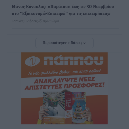
Μάνος Κόνσολας: «Παράταση έως τις 30 Νοεμβρίου
στο ‘’Εξοικονομώ-Επιχειρώ’’ για τις επιχειρήσεις»
Τοπικές Ειδήσεις
•
πριν 1 ώρα
Σωματείο Συνταξιούχων ΙΚΑ Ρόδου: Ελλείψεις στη
Περισσότερες ειδήσεις
Πρωτοβάθμια Φροντίδα Υγείας στο νησί μας
Τοπικές Ειδήσεις
•
πριν 2 ώρες
Προχωρά η ανάπλαση του παράκτιου μετώπου της
Πόθιας με χρηματοδότηση 3,58 εκατ. ευρώ από το
ΕΣΠΑ 2021-2027
Τοπικές Ειδήσεις
•
πριν 2 ώρες
Την Παρασκευή 21 Αυγούστου η τελετή εγκαινίων
του νέου Περιφερειακού Πολυδύναμου Ιατρείου
Γενναδίου παρουσία του Άδωνι Γεωργιάδη
Τοπικές Ειδήσεις
•
πριν 2 ώρες