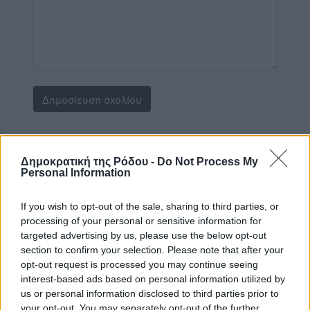
Υπενθύμιση:
Δημοκρατική της Ρόδου -
Do Not Process My
Personal Information
Για την μερική αναπαραγωγή της είδησης από άλλες
ιστοσελίδες είναι απαραίτητη η χρήση του παρακάτω
If you wish to opt-out of the sale, sharing to third parties, or
παρεχόμενου συνδέσμου παραπομπής προς το άρθρο
processing of your personal or sensitive information for
της Δημοκρατικής.
targeted advertising by us, please use the below opt-out
section to confirm your selection. Please note that after your
opt-out request is processed you may continue seeing
interest-based ads based on personal information utilized by
us or personal information disclosed to third parties prior to
your opt-out. You may separately opt-out of the further