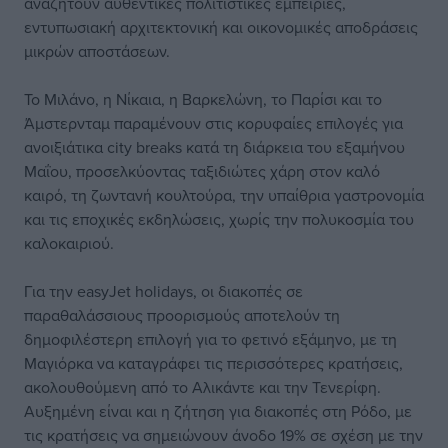
αναζητούν αυθεντικές πολιτιστικές εμπειρίες,
εντυπωσιακή αρχιτεκτονική και οικονομικές αποδράσεις
μικρών αποστάσεων.
Το Μιλάνο, η Νίκαια, η Βαρκελώνη, το Παρίσι και το
Άμστερνταμ παραμένουν στις κορυφαίες επιλογές για
ανοιξιάτικα city breaks κατά τη διάρκεια του εξαμήνου
Μαΐου, προσελκύοντας ταξιδιώτες χάρη στον καλό
καιρό, τη ζωντανή κουλτούρα, την υπαίθρια γαστρονομία
και τις εποχικές εκδηλώσεις, χωρίς την πολυκοσμία του
καλοκαιριού.
Για την easyJet holidays, οι διακοπές σε
παραθαλάσσιους προορισμούς αποτελούν τη
δημοφιλέστερη επιλογή για το φετινό εξάμηνο, με τη
Μαγιόρκα να καταγράφει τις περισσότερες κρατήσεις,
ακολουθούμενη από το Αλικάντε και την Τενερίφη.
Αυξημένη είναι και η ζήτηση για διακοπές στη Ρόδο, με
τις κρατήσεις να σημειώνουν άνοδο 19% σε σχέση με την