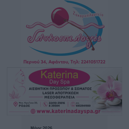
Στη Λέρο ο πρόεδρος του ΠΑΣΟΚ Νίκος Ανδρουλάκης
Τοπικές Ειδήσεις
•
πριν 2 ώρες
Στα 2-2,35 GW ο στόχος για τα πρώτα υπεράκτια
αιολικά πάρκα που θα λειτουργήσουν στη χώρα μας
Ειδήσεις
•
πριν 4 ώρες
Η Ελλάδα κρατά το τουριστικό momentum, παρά τις
γεωπολιτικές αναταράξεις
Ειδήσεις
•
πριν 4 ώρες
Σε κόκκινο συναγερμό επτά Περιφέρειες – Οι οδηγίες
της Πολιτικής Προστασίας και ο Χάρτης Πρόβλεψης
Πυρκαγιάς
Ειδήσεις
•
πριν 4 ώρες
Μάιος 2026