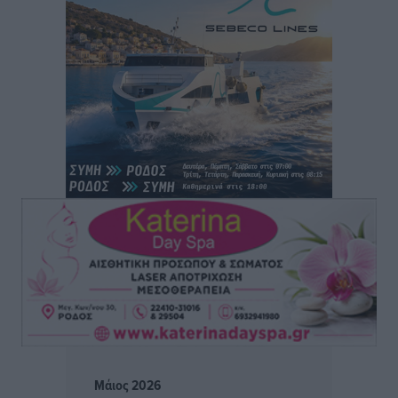
Πρέσβης της Βραζιλίας: «Η Ελλάδα και η Βραζιλία
έχουν τεράστιες ευκαιρίες συνεργασίας – Η Ρόδος
μπορεί να διαδραματίσει σημαντικό ρόλο»
Συνεντεύξεις
•
πριν 2 ώρες
Τσαμπίκα Διαμαντή: Η Ρόδος δεν μπορεί να σχεδιάζει
το μέλλον της μέσα στην αβεβαιότητα
Συνεντεύξεις
•
πριν 2 ώρες
Η υπογεννητικότητα βάζει λουκέτο σε 11 σχολεία
Πρωτοβάθμιας στα Δωδεκάνησα
Ρεπορτάζ
•
πριν 2 ώρες
Κ. Σπανός: Παρά την αυξημένη τουριστική κίνηση, η
αγορά της Ρόδου κινείται κάτω από τις προσδοκίες
Ρεπορτάζ
•
πριν 2 ώρες
Μάιος 2026