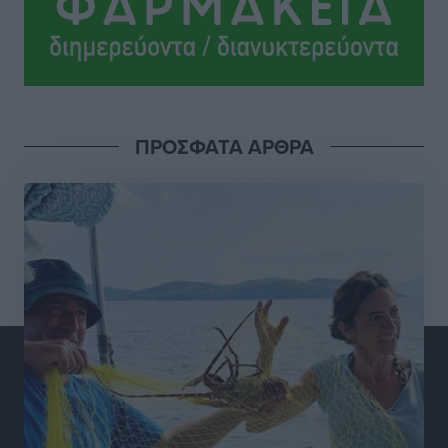
Τοπικές Ειδήσεις
•
πριν 2 ώρες
Καιρός «hot – dry – windy» τις επόμενες 48 ώρες στη
χώρα
Ειδήσεις
•
πριν 14 ώρες
ΠΡΟΣΦΑΤΑ ΑΡΘΡΑ
Δύο σχολεία της Λέρου αλλάζουν όψη με δωρεά
αγάπης για τα παιδιά
Τοπικές Ειδήσεις
•
πριν 15 ώρες
Τουρισμός: Με θετικό πρόσημο έως τώρα η χρονιά,
παρά τα σκαμπανεβάσματα
Ειδήσεις
•
πριν 15 ώρες
Χαρ. Ναβροζίδης στον RV «Σε τρία χρόνια θα είμαστε
η πιο ψηφιακή Περιφέρεια της χώρας» Δημοπρατείται
το έργο ψηφιακού μετασχηματισμού
Τοπικές Ειδήσεις
•
πριν 15 ώρες