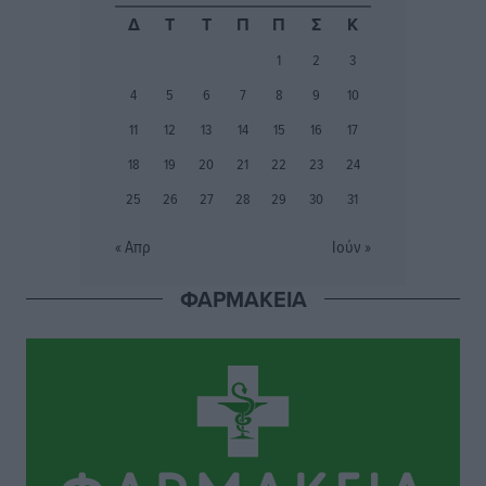
Ο λαγοκέφαλος βρήκε επιτέλους τιμή, μένει να βρεθεί
Δ
Τ
Τ
Π
Π
Σ
Κ
και σχέδιο
1
2
3
Δημο-Κρίσεις
•
πριν 2 ώρες
4
5
6
7
8
9
10
Το ΠΑΣΟΚ στα Δωδεκάνησα ψάχνει έξι και του
11
12
13
14
15
16
17
περισσεύουν 14
18
19
20
21
22
23
24
Δημο-Κρίσεις
•
πριν 2 ώρες
25
26
27
28
29
30
31
Η Ροδιακή Επαυλη περιμένει ακόμα να βρεθεί κάποιος
« Απρ
Ιούν »
να την αναλάβει
Δημο-Κρίσεις
•
πριν 2 ώρες
ΦΑΡΜΑΚΕΙΑ
Ενας υπουργός που έρχεται στη Ρόδο με λύσεις και
όχι με υποσχέσεις
Δημο-Κρίσεις
•
πριν 2 ώρες
Ροδάκινα: 9 οφέλη στην υγεία του ανθρώπου