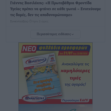
Γιάννης Βασιλάκης: «Η Πρωτοβάθμια Φροντίδα
Υγείας πρέπει να φτάνει σε κάθε γωνιά – Ενισχύουμε
τις δομές, δεν τις αποδυναμώνουμε»
Συνεντεύξεις
•
πριν 2 ώρες
Περισσότερες ειδήσεις
Ιδρυμα Ωνάση: Το όραμα πίσω από τα δύο νέα
σχολεία της Ρόδου
Συνεντεύξεις
•
πριν 2 ώρες
Μιχάλης Χουρδάκης: «Η χώρα χρειάζεται μια
αξιόπιστη εναλλακτική κυβερνητική πρόταση»
Συνεντεύξεις
•
πριν 2 ώρες
Σεβ. Μητροπολίτης Ρόδου κ. Κύριλλος: «Ο Αύγουστος
είναι ο μήνας της Παναγίας και η Θεία Λειτουργία η
καρδιά της ζωής της Εκκλησίας»
Συνεντεύξεις
•
πριν 2 ώρες