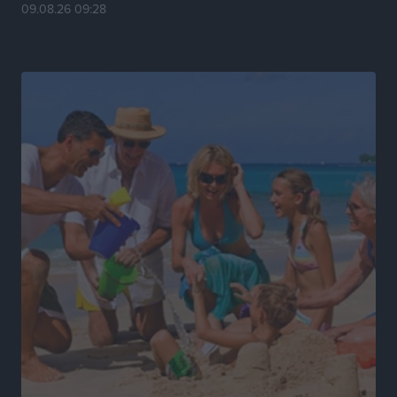
09.08.26 09:28
Ο Πελεκάνος, οι ανεμογεννήτριες και μια κοινότητα
που κανείς δεν ρώτησε
Δημο-Κρίσεις
•
πριν 22 ώρες
Η Ρόδος περιμένει και οι θεσμοί της λογομαχούν
Δημο-Κρίσεις
•
πριν 22 ώρες
Τα Γλυπτά του Παρθενώνα ως προσωπικό δώρο στον
Τραμπ
Δημο-Κρίσεις
•
πριν 22 ώρες
Το στενό της Κρεμαστής μπήκε στη λίστα των 7
θαυμάτων της αναμονής
Δημο-Κρίσεις
•
πριν 22 ώρες
ΣΕΤΕ: Σημαντική θεσμική εξέλιξη η ΚΥΑ για το ΕΧΠ
για τον τουρισμό