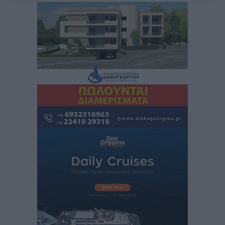
Έκτακτο επίδομα παιδιού: Έως 10 Αυγούστου η
προθεσμία για ΑΦΜ – Ποιοι πάνε ταμείο
Ειδήσεις
•
πριν 1 ώρα
ASTYBUS: 27.642 διαδρομές στην Αστυπάλαια – Το
«έξυπνο» μοντέλο μετακίνησης που έγινε μέρος της
καθημερινότητας
Τοπικές Ειδήσεις
•
πριν 2 ώρες
Ερώτηση Μπελέρη σε Κομισιόν για τη δημιουργία
«σύγχρονου Ευρωπαϊκού Ταμείου Αντιμετώπισης
Φυσικών Καταστροφών»
Ειδήσεις
•
πριν 3 ώρες
Έκκληση γονέων για να λειτουργήσει ο
Βρεφονηπιακός Σταθμός Κάσου