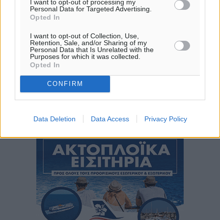
I want to opt-out of processing my
Personal Data for Targeted Advertising.
06:17
Opted In
20:08
πρόγνωση:
I want to opt-out of Collection, Use,
Retention, Sale, and/or Sharing of my
33
°
Personal Data that Is Unrelated with the
ΠΑ
Purposes for which it was collected.
Opted In
28
°
ΣΑ
CONFIRM
29
°
ΚΥ
29
°
Data Deletion
Data Access
Privacy Policy
ΔΕ