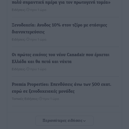
πολύ σημαντική ημέρα για τον πρωτογενή τομέα»
Ειδήσεις
•
πριν 1 ώρα
Ξενοδοχεία: Ανοδος 10% στον τζίρο με στάσιμες
διανυκτερεύσεις
Ειδήσεις
•
πριν 1 ώρα
Οι πρώτες εικόνες του νέου Canadair που έρχεται
Ελλάδα και θα πετά και νύχτα
Ειδήσεις
•
πριν 1 ώρα
Premia Properties: Επενδύσεις άνω των 500 εκατ.
ευρώ σε ξενοδοχειακές μονάδες
Τοπικές Ειδήσεις
•
πριν 1 ώρα
Αυξήθηκαν οι Ελληνες που αποφάσισαν να
Περισσότερες ειδήσεις
διακόψουν το κάπνισμα
Ειδήσεις
•
πριν 1 ώρα