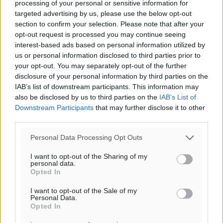
processing of your personal or sensitive information for
targeted advertising by us, please use the below opt-out
Υπενθύμιση:
section to confirm your selection. Please note that after your
opt-out request is processed you may continue seeing
Για την μερική αναπαραγωγή της είδησης από άλλες
interest-based ads based on personal information utilized by
us or personal information disclosed to third parties prior to
ιστοσελίδες είναι απαραίτητη η χρήση του παρακάτω
your opt-out. You may separately opt-out of the further
παρεχόμενου συνδέσμου παραπομπής προς το άρθρο
disclosure of your personal information by third parties on the
της Δημοκρατικής.
IAB’s list of downstream participants. This information may
also be disclosed by us to third parties on the
IAB’s List of
Downstream Participants
that may further disclose it to other
third parties.
Personal Data Processing Opt Outs
o καιρός τώρα:
I want to opt-out of the Sharing of my
28
°
personal data.
αίθριος καιρός
Opted In
49
%
I want to opt-out of the Sale of my
14
km/h
Personal Data.
Opted In
Δ-ΝΔ
29
31
°/
°