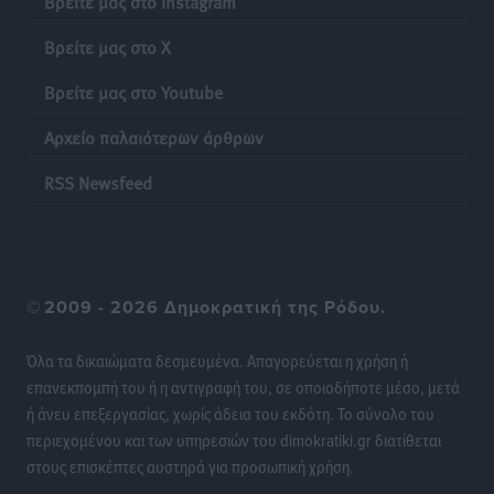
Βρείτε μας στο Instagram
Βρείτε μας στο X
Σύμη: Ανασύρθηκε σορός άνδρα – Εξετάζεται αν είναι
ο 8ος Γερμανός που αγνοούνταν μετά την παράσυρσή
Βρείτε μας στο Youtube
ιστιοφόρου
Τοπικές Ειδήσεις
•
πριν 19 ώρες
Αρχείο παλαιότερων άρθρων
RSS Newsfeed
Ερώτηση στην Ευρωπαϊκή Επιτροπή για τις
αλλεπάλληλες πυρκαγιές που ξεσπούν από μονάδες
ανακύκλωσης και ΧΥΤΑ και την επικίνδυνη έκθεση
σε καρκινογόνες τοξικές ουσίες
Ειδήσεις
•
πριν 19 ώρες
©
2009 - 2026 Δημοκρατική της Ρόδου.
Όλα τα δικαιώματα δεσμευμένα. Απαγορεύεται η χρήση ή
Συλλυπητήριο μήνυμα του Δημάρχου Ρόδου
επανεκπομπή του ή η αντιγραφή του, σε οποιοδήποτε μέσο, μετά
Αλέξανδρου Κολιάδη για την απώλεια του Θοδωρή
ή άνευ επεξεργασίας, χωρίς άδεια του εκδότη. Το σύνολο του
Παπαθεοδώρου
περιεχομένου και των υπηρεσιών του dimokratiki.gr διατίθεται
Τοπικές Ειδήσεις
•
πριν 20 ώρες
στους επισκέπτες αυστηρά για προσωπική χρήση.