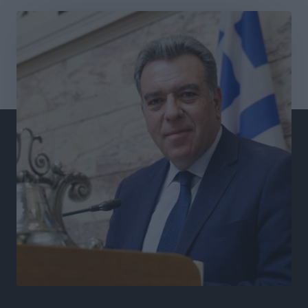
Στο Αυτόφωρο 47χρονος που φέρεται να απείλησε τη
70χρονη μητέρα του όταν εκείνη αρνήθηκε να του
δώσει χρήματα για ναρκωτικά
Τοπικές Ειδήσεις
•
πριν 4 ώρες
Ασφαλιστικά μέτρα από το Ελληνικό Δημόσιο κατά
του 39χρονου για τις δολιοφθορές στο Radar
Ατάβυρου
Τοπικές Ειδήσεις
•
πριν 4 ώρες
Το πρώτο «βραχιολάκι» στα Δωδεκάνησα ανοίγει την
πόρτα της φυλακής για τον 68χρονο πρώην τραπεζικό
στο σκάνδαλο της Εμπορικής
Τοπικές Ειδήσεις
•
πριν 4 ώρες
Ασφαλείς προορισμοί η Ρόδος και η Κως στη διεθνή
τουριστική αγορά
Τοπικές Ειδήσεις
•
πριν 4 ώρες