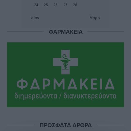
24
25
26
27
28
Η σιωπηρή παράταση του Ταμείου Ανάκαμψης για
την Ελλάδα
« Ιαν
Μαρ »
Ειδήσεις
•
πριν 3 ώρες
ΦΑΡΜΑΚΕΙΑ
Το εκλογικό ρολόι του Μαξίμου χτυπά τέλη Μαΐου του
2027
Τοπικές Ειδήσεις
•
πριν 4 ώρες
ΦΟΔΣΑ Νοτίου Αιγαίου: «Δεν ζητάμε ασυλία – ζητάμε
θεσμική προστασία της αυτοδιοίκησης»
Τοπικές Ειδήσεις
•
πριν 4 ώρες
Στη διαδικασία της απευθείας διαπραγμάτευσης ο
Δήμος Ρόδου για τη ναυαγοσωστική κάλυψη των
παραλιών
Τοπικές Ειδήσεις
•
πριν 4 ώρες
ΠΡΟΣΦΑΤΑ ΑΡΘΡΑ