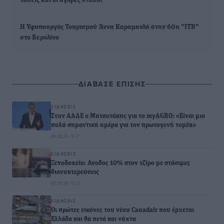
τάσεις και οι αγορές στόχοι
Η Υφυπουργός Τουρισμού Άννα Καραμανλή στην 60η "ITB"
στο Βερολίνο
ΔΙΑΒΑΣΕ ΕΠΙΣΗΣ
ΕΙΔΉΣΕΙΣ
Στην ΑΑΔΕ ο Μητσοτάκης για το myAGRO: «Είναι μια
πολύ σημαντική ημέρα για τον πρωτογενή τομέα»
06.08.26 · 11:37
ΕΙΔΉΣΕΙΣ
Ξενοδοχεία: Ανοδος 10% στον τζίρο με στάσιμες
διανυκτερεύσεις
06.08.26 · 11:32
ΕΙΔΉΣΕΙΣ
Οι πρώτες εικόνες του νέου Canadair που έρχεται
Ελλάδα και θα πετά και νύχτα