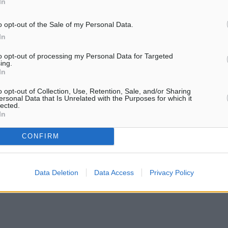
In
ηση Υποβολής Αιτήσεως σε
γγραφούν στο Εθνικό
o opt-out of the Sale of my Personal Data.
 και ποιες Μ.Κ.Ο. έχουν
In
ο Μη Κυβερνητικών
to opt-out of processing my Personal Data for Targeted
ing.
τάλληλες»;
In
o opt-out of Collection, Use, Retention, Sale, and/or Sharing
ersonal Data that Is Unrelated with the Purposes for which it
lected.
In
ματα αναζήτησης
CONFIRM
ε μας στο Google News ★ ↗
Data Deletion
Data Access
Privacy Policy
ήστε