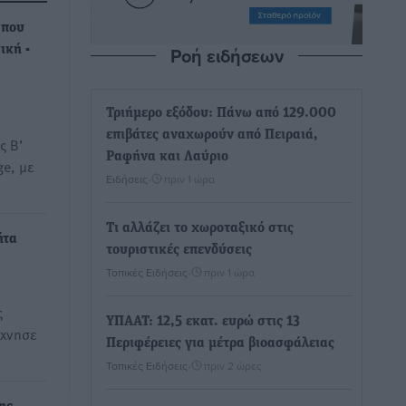
 που
Ροή ειδήσεων
ική -
Τριήμερο εξόδου: Πάνω από 129.000
επιβάτες αναχωρούν από Πειραιά,
ς Β’
Ραφήνα και Λαύριο
ge, με
Ειδήσεις
•
πριν 1 ώρα
Τι αλλάζει το χωροταξικό στις
ήτα
τουριστικές επενδύσεις
Τοπικές Ειδήσεις
•
πριν 1 ώρα
ς
ΥΠΑΑΤ: 12,5 εκατ. ευρώ στις 13
έχνησε
Περιφέρειες για μέτρα βιοασφάλειας
Τοπικές Ειδήσεις
•
πριν 2 ώρες