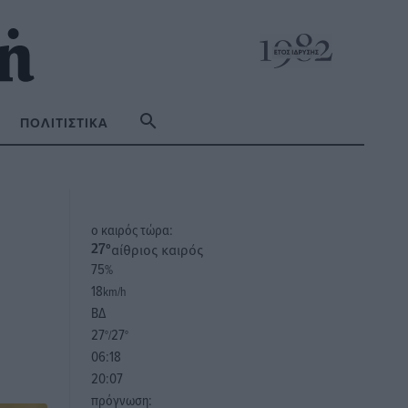
ΠΟΛΙΤΙΣΤΙΚΆ
o καιρός τώρα:
αίθριος καιρός
27
°
75
%
18
km/h
ΒΔ
27
27
°/
°
06:18
20:07
πρόγνωση: