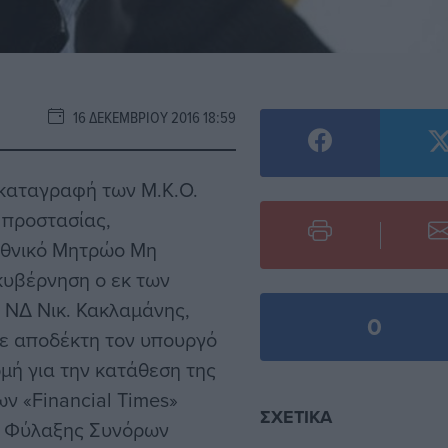
16 ΔΕΚΕΜΒΡΊΟΥ 2016 18:59
 καταγραφή των Μ.Κ.Ο.
 προστασίας,
 Εθνικό Μητρώο Μη
υβέρνηση ο εκ των
 ΝΔ Νικ. Κακλαμάνης,
0
ε αποδέκτη τον υπουργό
μή για την κατάθεση της
ν «Financial Times»
ΣΧΕΤΙΚΆ
α Φύλαξης Συνόρων