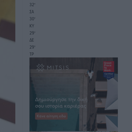
32
°
ΣΑ
30
°
ΚΥ
29
°
ΔΕ
29
°
ΤΡ