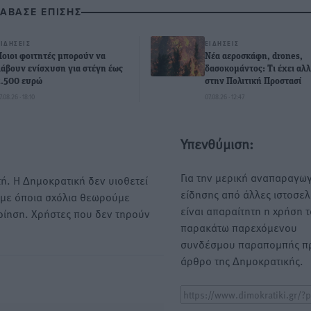
ΙΑΒΑΣΕ ΕΠΙΣΗΣ
ΕΙΔΉΣΕΙΣ
ΕΙΔΉΣΕΙΣ
Ποιοι φοιτητές μπορούν να
Νέα αεροσκάφη, drones,
λάβουν ενίσχυση για στέγη έως
δασοκομάντος: Τι έχει αλλ
2.500 ευρώ
στην Πολιτική Προστασί
7.08.26 · 18:10
07.08.26 · 12:47
Υπενθύμιση:
Για την μερική αναπαραγωγ
ή. Η Δημοκρατική δεν υιοθετεί
είδησης από άλλες ιστοσελ
υμε όποια σχόλια θεωρούμε
είναι απαραίτητη η χρήση 
οίηση. Χρήστες που δεν τηρούν
παρακάτω παρεχόμενου
συνδέσμου παραπομπής πρ
άρθρο της Δημοκρατικής.