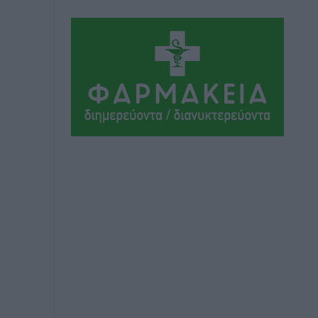
Αθλητικά
•
πριν 5 ώρες
Συνελήφθη 37χρονη στη Ρόδο γιατί
είχε αφήσει τα τρία ανήλικα παιδιά της
χωρίς επιτήρηση
Τοπικές Ειδήσεις
•
πριν 5 ώρες
Σταυρός Καλυθιών: Απέκτησε την
Φωτεινή Πιζάνια
Αθλητικά
•
πριν 6 ώρες
Το Yucatan Show έρχεται στη Ρόδο με
τον Frankie Lluc
Πολιτιστικά
•
πριν 6 ώρες
Σι Τζέι Χάρις: «Να πανηγυρίσουμε
πολλές νίκες μαζί»