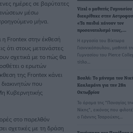
μενες ημέρες σε βαρύτατες
Viral ο μαθητής Γυμνασίου
γανώσεων μέσω
διακρίθηκε στην Αστροφυσ
προηγούμενο μήνα.
«Τα παιδιά χάνουν τον
προσανατολισμό τους,…
ι η Frontex στην έκθεσή
Η εργασία του Βίκτωρα
ις ότι στους μετανάστες
Γιαννικόπουλου, μαθητή τη
Γυμνασίου του Pierce Colle
ουν σχετικά με το πώς θα
τίτλο…
οσθέτει ο ερωτών
κθεση της Frontex κάνει
Βουλή: Tο μήνυμα του Νικ
 διακινητών που
Κακλαμάνη για την 28η
Μη Κυβερνητικής
Οκτωβρίου
Το όραμα της "Παναγίας τη
Νίκης", εικόνας που φιλοτ
ο Γιάννης Τσαρούχης…
φορές στο παρελθόν
έσει σχετικές με τη δράση