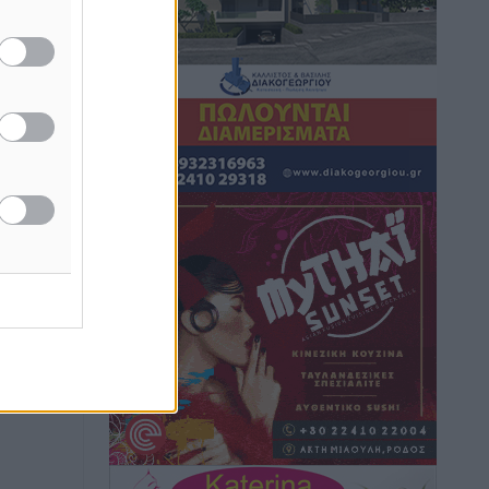
Τοπικές Ειδήσεις
•
πριν 2 ώρες
Iατρικός Σύλλογος Ροδου προς Α.
Γεωργιάδη: Στρατηγικές Προτάσεις για
την Ενίσχυση της Δημόσιας Υγείας στη
Νησιωτική Ελλάδα και στα
Νοσοκομεία της Γ΄ Ζώνης
Τοπικές Ειδήσεις
•
πριν 3 ώρες
Πάνθηρες: Ξεκίνησαν αισιόδοξοι για
την παρθενική “πτήση” τους
Αθλητικά
•
πριν 3 ώρες
Άρης Αρχαγγέλου: Στο πλευρό του
άτυχου Ιάκωβου Θωμά
Αθλητικά
•
πριν 3 ώρες