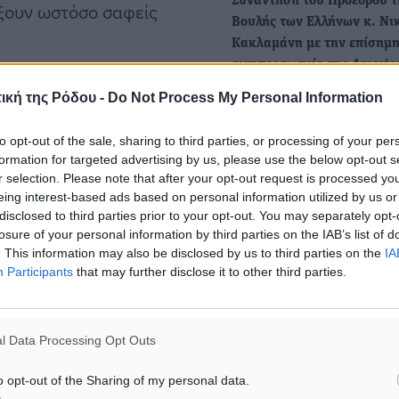
Συνάντηση του Προέδρου τ
ξουν ωστόσο σαφείς
Βουλής των Ελλήνων κ. Νι
Κακλαμάνη με την επίσημ
αντιπροσωπεία της Ameri
αθώς μόλις τις
«Είσαστε η πιο ισχυρή φων
ική της Ρόδου -
Do Not Process My Personal Information
Ελλάδος έξω από τα σύνο
 5-12-2016 αναρτήθηκε στο
και στα…
ολής Αιτήσεως προς
to opt-out of the sale, sharing to third parties, or processing of your per
formation for targeted advertising by us, please use the below opt-out s
ώσεις που
r selection. Please note that after your opt-out request is processed y
Τον Νικήτα Κακλαμάνη προ
στασίας, μετανάστευσης
eing interest-based ads based on personal information utilized by us or
ο πρωθυπουργός για πρόεδ
disclosed to third parties prior to your opt-out. You may separately opt-
 εγγραφή τους στο Εθνικό
Βουλής
losure of your personal information by third parties on the IAB’s list of
ει ο κ. Κακλαμάνης.
. This information may also be disclosed by us to third parties on the
IA
Τον Νικήτα Κακλαμάνη προτ
Participants
that may further disclose it to other third parties.
υζάλα, ζητεί να
για Πρόεδρο της Βουλής ο
Κυριάκος Μητσοτάκης, στ
l Data Processing Opt Outs
 συνεργασία δουλεμπόρων
o opt-out of the Sharing of my personal data.
ς; Γιατί καθυστέρησε επί