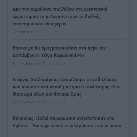
Από την παράδοση της Ρόδου στα ερευνητικά
εργαστήρια: Το μελεκούνι αποκτά διεθνές
επιστημονικό ενδιαφέρον
Πολιτιστικά
•
πριν 19 ώρες
Επίσκεψη θα πραγματοποιήσει στη Λέρο τον
Σεπτέμβριο η Όλγα Κεφαλογιάννη
Τοπικές Ειδήσεις
•
πριν 20 ώρες
Γιώργος Χατζημάρκος: Στηρίζουμε τις εκδηλώσεις
που γίνονται στα νησιά μας γιατί ο πολιτισμός είναι
δικαίωμα όλων και δύναμη ζωής
Τοπικές Ειδήσεις
•
πριν 20 ώρες
Κάρπαθος: Παλιά πυρομαχικά εντοπίστηκαν στο
Αρδάνι – Απαγορεύτηκε η κολύμβηση στην περιοχή
Τοπικές Ειδήσεις
•
πριν 20 ώρες