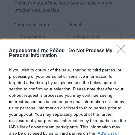
Πρέπει να συμπληρωθούν όλα τα πεδία για την
υποβολή του σχολίου.
Όνοματεπώνυμο
Email
Δημοκρατική της Ρόδου -
Do Not Process My
Φύλαξε τα στοιχεία μου για την επόμενη φορά.
Personal Information
If you wish to opt-out of the sale, sharing to third parties, or
processing of your personal or sensitive information for
targeted advertising by us, please use the below opt-out
section to confirm your selection. Please note that after your
opt-out request is processed you may continue seeing
interest-based ads based on personal information utilized by
us or personal information disclosed to third parties prior to
your opt-out. You may separately opt-out of the further
disclosure of your personal information by third parties on the
IAB’s list of downstream participants. This information may
also be disclosed by us to third parties on the
IAB’s List of