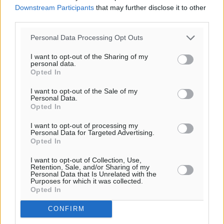
Downstream Participants
that may further disclose it to other
third parties.
Personal Data Processing Opt Outs
Υπενθύμιση:
I want to opt-out of the Sharing of my
personal data.
Για την μερική αναπαραγωγή της είδησης από άλλες
Opted In
ιστοσελίδες είναι απαραίτητη η χρήση του παρακάτω
I want to opt-out of the Sale of my
παρεχόμενου συνδέσμου παραπομπής προς το άρθρο
Personal Data.
της Δημοκρατικής.
Opted In
I want to opt-out of processing my
Personal Data for Targeted Advertising.
Opted In
I want to opt-out of Collection, Use,
Retention, Sale, and/or Sharing of my
o καιρός τώρα:
Personal Data that Is Unrelated with the
Purposes for which it was collected.
27
°
Opted In
αίθριος καιρός
52
%
CONFIRM
8
km/h