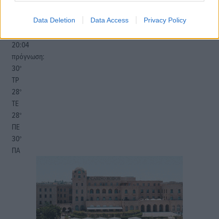
Β-ΒΑ
27
30
Data Deletion
Data Access
Privacy Policy
°/
°
06:20
20:04
πρόγνωση:
30
°
ΤΡ
28
°
ΤΕ
28
°
ΠΕ
30
°
ΠΑ