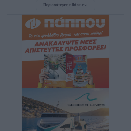
Περισσότερες ειδήσεις
Τουρνάς για φωτιές: «Κανένα περιθώριο
εφησυχασμού» – Σε πλήρη ετοιμότητα ο μηχανισμός
Ειδήσεις
•
πριν 21 ώρες
Καιρός: Επιμένουν οι υψηλές θερμοκρασίες – Ισχυρά
μελτέμια έως 9 μποφόρ, σε «Red Code» 6 περιοχές
Τοπικές Ειδήσεις
•
πριν 22 ώρες
Τα φοιτητικά ενοίκια «τινάζουν στον αέρα» τους
οικογενειακούς προϋπολογισμούς
Ειδήσεις
•
πριν 22 ώρες
Δύο νέοι ξενώνες παραδόθηκαν στις Ένοπλες
Δυνάμεις στη νήσο Ρω
Τοπικές Ειδήσεις
•
πριν 22 ώρες