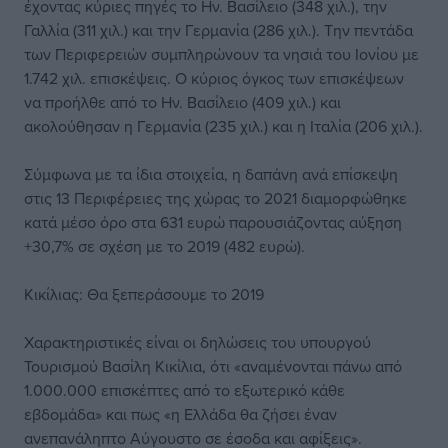
έχοντας κύριες πηγές το Ην. Βασίλειο (348 χιλ.), την
Γαλλία (311 χιλ.) και την Γερμανία (286 χιλ.). Την πεντάδα
των Περιφερειών συμπληρώνουν τα νησιά του Ιονίου με
1.742 χιλ. επισκέψεις. Ο κύριος όγκος των επισκέψεων
να προήλθε από το Ην. Βασίλειο (409 χιλ.) και
ακολούθησαν η Γερμανία (235 χιλ.) και η Ιταλία (206 χιλ.).
Σύμφωνα με τα ίδια στοιχεία, η δαπάνη ανά επίσκεψη
στις 13 Περιφέρειες της χώρας το 2021 διαμορφώθηκε
κατά μέσο όρο στα 631 ευρώ παρουσιάζοντας αύξηση
+30,7% σε σχέση με το 2019 (482 ευρώ).
Κικίλιας: Θα ξεπεράσουμε το 2019
Χαρακτηριστικές είναι οι δηλώσεις του υπουργού
Τουρισμού Βασίλη Κικίλια, ότι «αναμένονται πάνω από
1.000.000 επισκέπτες από το εξωτερικό κάθε
εβδομάδα» και πως «η Ελλάδα θα ζήσει έναν
ανεπανάληπτο Αύγουστο σε έσοδα και αφίξεις».