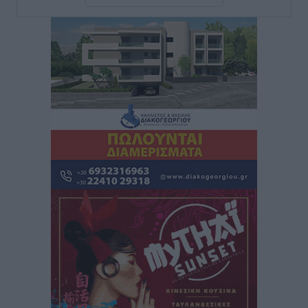
Κλεάνθης: Δουλειές μετά ευχαριστιών στο γήπεδο,
ατομικό για δύο
Αθλητικά
•
πριν 50 λεπτά
Φοίβος: Εν αναμονή του Νίκου Λαζίδη
Αθλητικά
•
πριν 51 λεπτά
Ιάλυσος Β’: Νωρίς νωρίς μπήκαν στα βάσανα της
προετοιμασίας
Αθλητικά
•
πριν 53 λεπτά
Εθνικός Αρχίπολης: Μεγάλο βήμα προόδου η ίδρυση
Ακαδημίας
Αθλητικά
•
πριν 56 λεπτά
Ιππότες: Με το βλέμμα στραμμένο στο μέλλον
Αθλητικά
•
πριν 58 λεπτά