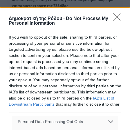
Deloitte-Google: Οι 5+1 τάσεις για τον παγκόσμιο τουρισμό
και το success story της Ελλάδας
Δημοκρατική της Ρόδου -
Do Not Process My
Ελλάδα: Το «success story» των ξενοδοχείων στην Ευρώπη
Personal Information
το Μάιο - Ρεκόρ πληρότητας και εσόδων
If you wish to opt-out of the sale, sharing to third parties, or
processing of your personal or sensitive information for
targeted advertising by us, please use the below opt-out
ΔΙΑΒΑΣΕ ΕΠΙΣΗΣ
section to confirm your selection. Please note that after your
opt-out request is processed you may continue seeing
interest-based ads based on personal information utilized by
ΕΙΔΉΣΕΙΣ
us or personal information disclosed to third parties prior to
Νέες ταυτότητες: Ποιοι πρέπει να τις αλλάξουν άμεσα
και ποιοι όχι
your opt-out. You may separately opt-out of the further
06.08.26 · 13:25
disclosure of your personal information by third parties on the
IAB’s list of downstream participants. This information may
ΕΙΔΉΣΕΙΣ
also be disclosed by us to third parties on the
IAB’s List of
Στην ΑΑΔΕ ο Μητσοτάκης για το myAGRO: «Είναι μια
Downstream Participants
that may further disclose it to other
πολύ σημαντική ημέρα για τον πρωτογενή τομέα»
third parties.
06.08.26 · 11:37
Personal Data Processing Opt Outs
ΕΙΔΉΣΕΙΣ
Ξενοδοχεία: Ανοδος 10% στον τζίρο με στάσιμες