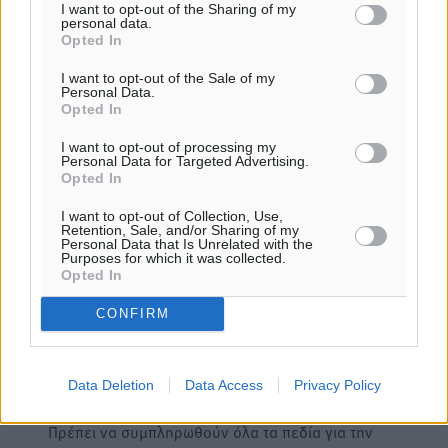
I want to opt-out of the Sharing of my
διανυκτερεύσεις
personal data.
06.08.26 · 11:32
Opted In
I want to opt-out of the Sale of my
Σχολιασμός Άρθρου
Personal Data.
Opted In
Τα σχόλια εκφράζουν αποκλειστικά τον εκάστοτε
I want to opt-out of processing my
Personal Data for Targeted Advertising.
σχολιαστή. Η Δημοκρατική δεν υιοθετεί αυτές τις
Opted In
απόψεις. Διατηρούμε το δικαίωμα να διαγράψουμε όποια
σχόλια θεωρούμε προσβλητικά ή περιέχουν ύβρεις, χωρίς
I want to opt-out of Collection, Use,
Retention, Sale, and/or Sharing of my
καμμία προειδοποίηση. Χρήστες που δεν τηρούν τους
Personal Data that Is Unrelated with the
Purposes for which it was collected.
όρους χρήσης αποκλείονται.
Opted In
CONFIRM
Προσθέστε ένα σχόλιο
Data Deletion
Data Access
Privacy Policy
Το E-mail δεν θα δημοσιευτεί.
Πρέπει να συμπληρωθούν όλα τα πεδία για την