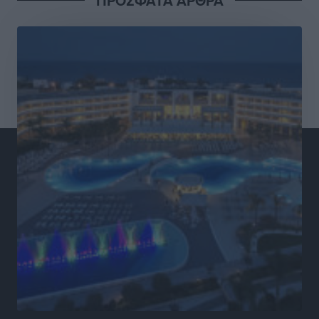
ΠΡΟΣΦΑΤΑ ΑΡΘΡΑ
Νέες ταυτότητες: Ποιοι πρέπει να τις αλλάξουν άμεσα
και ποιοι όχι
Ειδήσεις
•
πριν 4 ώρες
Στον Ιπποκράτη η Μαρία Βλάχου
Αθλητικά
•
πριν 4 ώρες
Οικονομική ενίσχυση για συντήρηση στο κλειστό της
Καρπάθου
Αθλητικά
•
πριν 4 ώρες
Στάθης Αντωνάς: Ένα βήμα πριν από επαγγελματικό
συμβόλαιο πυγμαχίας με MTGP και BXGP για Ευρώπη
και Αυστραλία
Αθλητικά
•
πριν 4 ώρες
ΚΑΕ Κολοσσός: Τα… ευρωπαϊκά εισιτήρια διαρκείας