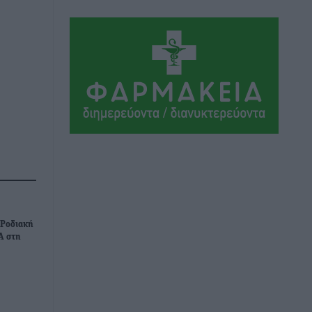
Τοπικές Ειδήσεις
•
πριν 5 ώρες
Ακαθάριστα οικόπεδα: Τι γίνεται όταν
ο ιδιοκτήτης δεν τα καθαρίσει – Πώς
κινούνται δήμοι και ΠΣ, ποιος
πληρώνει τον λογαριασμό
Τοπικές Ειδήσεις
•
πριν 5 ώρες
Πού κινούνται οι κρατήσεις last
minute σε Ελλάδα από Γερμανούς
Ειδήσεις
•
πριν 5 ώρες
Οδηγός στη Ρόδο τράκαρε σταθμευμένο
 Ροδιακή
αυτοκίνητο, παρέσυρε 72χρονο και
Α στη
διέφυγε
Τοπικές Ειδήσεις
•
πριν 5 ώρες
Το νέο Ειδικό Χωροταξικό για τον