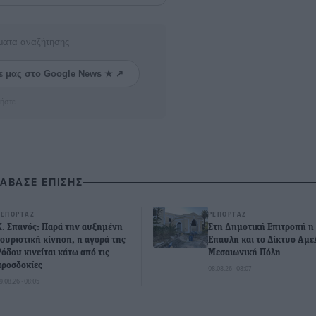
ματα αναζήτησης
ε μας στο Google News ★ ↗
ήστε
ΙΑΒΑΣΕ ΕΠΙΣΗΣ
ΡΕΠΟΡΤΆΖ
ΡΕΠΟΡΤΆΖ
Κ. Σπανός: Παρά την αυξημένη
Στη Δημοτική Επιτροπή η
τουριστική κίνηση, η αγορά της
Έπαυλη και το Δίκτυο Αμε
Ρόδου κινείται κάτω από τις
Μεσαιωνική Πόλη
προσδοκίες
08.08.26 · 08:07
9.08.26 · 08:05