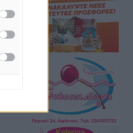
Καιρός: Επιμένουν οι υψηλές
θερμοκρασίες – Ισχυρά μελτέμια έως 9
μποφόρ, σε «Red Code» 6 περιοχές
Τοπικές Ειδήσεις
•
πριν 4 ώρες
Τα φοιτητικά ενοίκια «τινάζουν στον
αέρα» τους οικογενειακούς
προϋπολογισμούς
Ειδήσεις
•
πριν 4 ώρες
Δύο νέοι ξενώνες παραδόθηκαν στις
Ένοπλες Δυνάμεις στη νήσο Ρω
Τοπικές Ειδήσεις
•
πριν 4 ώρες
Συνεχίζεται η έξοδος του Αυγούστου –
Πάνω από 34.000 αναχωρούν σήμερα
μόνο από τον Πειραιά