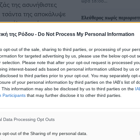
ώρα 18:00…
ζάς της ασυνήθιστες
ν τσάντα της αποκάλυψε
Ελεύθερος χωρίς περιοριστ
ρτοφόλι περιείχε το
όρους 20χρονος κατηγορού
ητας, άδεια οδήγησης και
για γενετήσιες πράξεις σε 
ική της Ρόδου -
Do Not Process My Personal Information
 με πληροφορίες της
Χωρίς την επιβολή οποιου
to opt-out of the sale, sharing to third parties, or processing of your per
αίρεσαν το πορτοφόλι το
περιοριστικού όρου αφέθη
formation for targeted advertising by us, please use the below opt-out s
ελεύθερος μετά την απολο
θμευμένου αυτοκινήτου.
r selection. Please note that after your opt-out request is processed y
του…
eing interest-based ads based on personal information utilized by us or
disclosed to third parties prior to your opt-out. You may separately opt-
ές με κλεμμένη κάρτα σε
losure of your personal information by third parties on the IAB’s list of
Αθώος κατηγορούμενος από
,60 ευρώ. Τα
. This information may also be disclosed by us to third parties on the
IA
Ρόδο για γενετήσιες πράξει
Participants
that may further disclose it to other third parties.
κατέγραψαν τις κινήσεις
ανήλικη από το Μικτό Ορκ
ιμο για την ταυτοποίησή
Κυπαρισσίας
Στο εδώλιο του Μικτού Ορ
l Data Processing Opt Outs
Δικαστηρίου Κυπαρισσίας
βρέθηκε ένας 27χρονος
o opt-out of the Sharing of my personal data.
θούσα εντόπισε τους
αλλοδαπός, κάτοικος…