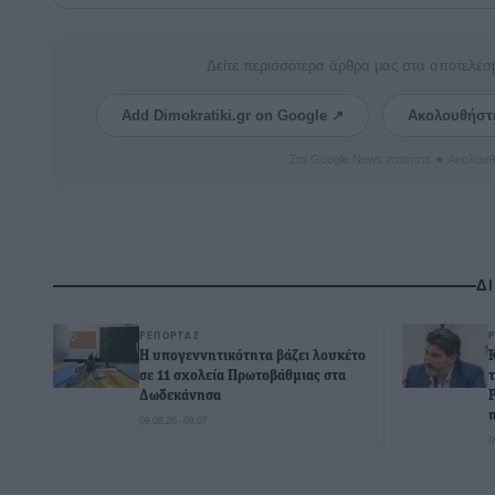
Δείτε περισσότερα άρθρα μας στα αποτελέσ
Add Dimokratiki.gr on Google ↗
Ακολουθήστ
Στο Google News πατήστε ★ Ακολουθ
Δ
ΡΕΠΟΡΤΆΖ
Η υπογεννητικότητα βάζει λουκέτο
σε 11 σχολεία Πρωτοβάθμιας στα
Δωδεκάνησα
09.08.26 · 08:07
0