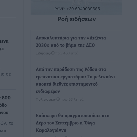
Ροή ειδήσεων
Αποκαλυπτήρια για την «Ατζέντα
μενη
2030» από το βήμα της ΔΕΘ
ψε
Ειδήσεις
•
πριν 40 λεπτά
ς
Από την παράδοση της Ρόδου στα
ιο σε
ερευνητικά εργαστήρια: Το μελεκούνι
αποκτά διεθνές επιστημονικό
ενδιαφέρον
ε 800
Πολιτιστικά
•
πριν 53 λεπτά
όδο
ονου
Επίσκεψη θα πραγματοποιήσει στη
τών, το
Λέρο τον Σεπτέμβριο η Όλγα
και
Κεφαλογιάννη