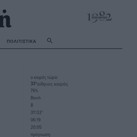
ΠΟΛΙΤΙΣΤΙΚΆ
o καιρός τώρα:
αίθριος καιρός
31
°
76
%
8
km/h
Β
31
32
°/
°
06:19
20:05
πρόγνωση: