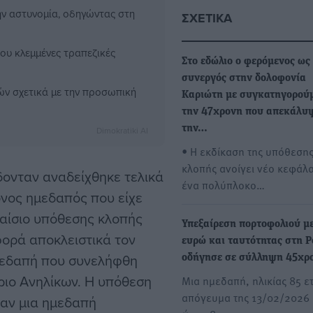
ην αστυνομία, οδηγώντας στη
ΣΧΕΤΙΚΆ
ου κλεμμένες τραπεζικές
Στο εδώλιο ο φερόμενος ως
συνεργός στην δολοφονία
ν σχετικά με την προσωπική
Καριώτη με συγκατηγορού
την 47χρονη που απεκάλυ
την…
Dimokratiki AI
• Η εκδίκαση της υπόθεση
κλοπής ανοίγει νέο κεφάλα
δονταν αναδείχθηκε τελικά
ένα πολύπλοκο…
νος ημεδαπός που είχε
λαίσιο υπόθεσης κλοπής
Υπεξαίρεση πορτοφολιού μ
ορά αποκλειστικά τον
ευρώ και ταυτότητας στη Ρ
μεδαπή που συνελήφθη
οδήγησε σε σύλληψη 45χρ
ριο Ανηλίκων. Η υπόθεση
Μια ημεδαπή, ηλικίας 85 ε
απόγευμα της 13/02/2026 
ταν μια ημεδαπή