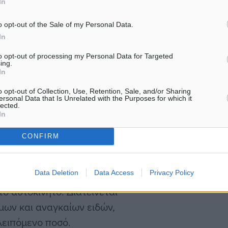
In
νική περιοχή, τους
σως την Υπηρεσία Δίωξης
o opt-out of the Sale of my Personal Data.
οί έσπευσαν στο σημείο,
In
προχώρησαν στην
to opt-out of processing my Personal Data for Targeted
ing.
των. Κατά τη σωματική
In
χή του 20χρονου οι 2
o opt-out of Collection, Use, Retention, Sale, and/or Sharing
 ποσό 200 ευρώ, ενώ στην
ersonal Data that Is Unrelated with the Purposes for which it
lected.
δικασία, οι 2
In
ς.
CONFIRM
ος ισχυρίστηκε ότι βρήκε
Data Deletion
Data Access
Privacy Policy
 αρνούμενος έτσι
το αυτοκίνητο. Διατείνεται
μων και αναγκαίων ειδών,
λειπόμενο ποσό.