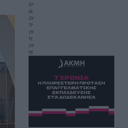
32
°
ΔΕ
29
°
ΤΡ
29
°
ΤΕ
29
°
ΠΕ