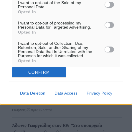
I want to opt-out of the Sale of my
Personal Data.
Opted In
I want to opt-out of processing my
Personal Data for Targeted Advertising.
Opted In
I want to opt-out of Collection, Use,
Retention, Sale, and/or Sharing of my
Personal Data that Is Unrelated with the
Purposes for which it was collected.
Opted In
CONFIRM
Ροή ειδήσεων
Data Deletion
Data Access
Privacy Policy
Νέα αεροσκάφη, drones, δασοκομάντος: Τι έχει
αλλάξει στην Πολιτική Προστασί
Ειδήσεις
•
πριν 15 λεπτά
Άδωνις Γεωργιάδης στον RV: “Στο υπουργείο