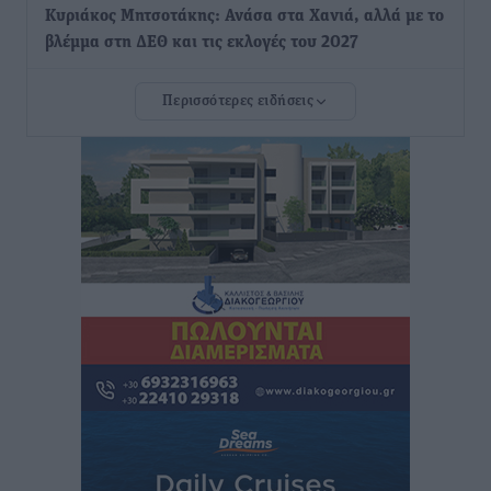
Κυριάκος Μητσοτάκης: Ανάσα στα Χανιά, αλλά με το
βλέμμα στη ΔΕΘ και τις εκλογές του 2027
Ειδήσεις
•
πριν 1 ώρα
Περισσότερες ειδήσεις
Γ. Χατζημάρκος από το Μέγαρο Μαξίμου: “Ο
τουρισμός μπορεί να γίνει ο μεγαλύτερος πελάτης της
ελληνικής βιομηχανίας”
Τοπικές Ειδήσεις
•
πριν 1 ώρα
Έρευνα ΕΟΤ: Οι Ευρωπαίοι ταξιδιώτες «ψηφίζουν»
Ελλάδα
Ειδήσεις
•
πριν 2 ώρες
Άκυρες οι εγκύκλιοι που δεν αναρτώνται,
υποχρεωτική η δημοσίευσή τους από την 1η
Οκτωβρίου
Ειδήσεις
•
πριν 2 ώρες