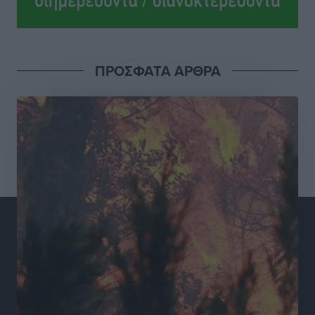
αναζητά το υπουργείο
Ειδήσεις
•
πριν 3 ώρες
ΠΡΟΣΦΑΤΑ ΑΡΘΡΑ
Νέες τουρκικές παραβιάσεις στο Αιγαίο – Μία
εμπλοκή με ελληνικά μαχητικά
Ειδήσεις
•
πριν 4 ώρες
Γονικές παροχές: Οι παγίδες στις μεταφορές
χρημάτων που μπορεί να κοστίσουν σε φόρο
Ειδήσεις
•
πριν 4 ώρες
Η επόμενη παγκόσμια δύναμη στα υδροπλάνα μπορεί
να είναι η Ελλάδα
Ειδήσεις
•
πριν 4 ώρες
Στη Σύμη η Φαίη Σκορδά επισκέφθηκε την Ιερά Μονή
του Πανορμίτη