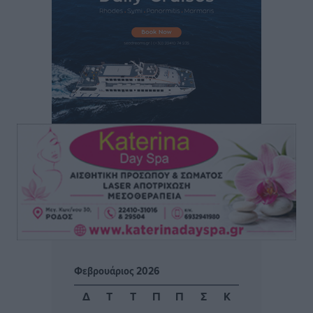
Καύσιμα: «Καίνε» οι τιμές και στα νησιά μας – Γιατί
δεν πέφτουν και πότε μπορεί να έρθει αποκλιμάκωση
Τοπικές Ειδήσεις
•
πριν 2 ώρες
Πάνω από 1.500 έλεγχοι με drones σε 300 παραλίες
κατά της αυθαίρετης κατάληψης του αιγιαλού – Τα
στοιχεία για τη Ρόδο
Τοπικές Ειδήσεις
•
πριν 2 ώρες
Συνεδριάζει η Δημοτική Επιτροπή Ρόδου την Δευτέρα
10 Αυγούστου
Τοπικές Ειδήσεις
•
πριν 2 ώρες
Ο Ακύλας στη Ρόδο 10 Αυγούστου στο βοηθητικό
Φεβρουάριος 2026
στάδιο Διαγόρα
Πολιτιστικά
•
πριν 2 ώρες
Δ
Τ
Τ
Π
Π
Σ
Κ