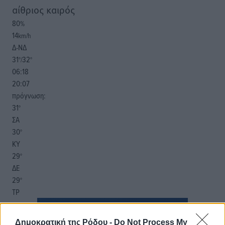
αίθριος καιρός
80
%
14
km/h
Δ-ΝΔ
31
32
°/
°
06:18
20:07
πρόγνωση:
31
°
ΣΑ
30
°
ΚΥ
29
°
ΔΕ
29
°
ΤΡ
Δημοκρατική της Ρόδου -
Do Not Process My