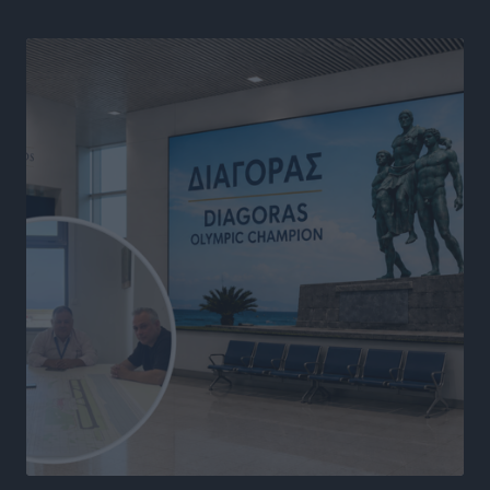
Απορρίφθηκε η προσωρινή διαταγή στη μάχη των
ταξί με τα «βανάκια» για την υποκλοπή μεταφορικού
έργου στη Ρόδο
Τοπικές Ειδήσεις
•
πριν 5 ώρες
Δεσμεύσεις χωρίς αντίκρισμα στην Κρεμαστή
Τοπικές Ειδήσεις
•
πριν 5 ώρες
Τσαμπίκος Καραγιάννης: «Ο πρωτογενής τομέας
μπορεί να αποτελέσει τη δεύτερη μεγάλη δύναμη της
Ρόδου»
Ρεπορτάζ
•
πριν 5 ώρες
Οικοδομική «ανάσα» στη Ρόδο: Αυξάνονται οι άδειες,
οι επεκτάσεις, οι ενεργειακές αναβαθμίσεις σε
ολόκληρο το νησί
Ειδήσεις
•
πριν 5 ώρες