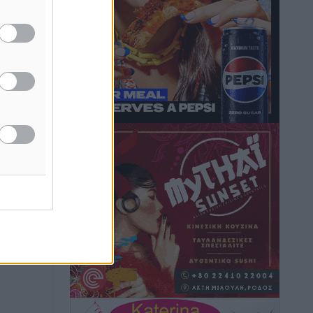
Φώτης Γιαννακός στον RV: Με
αυξημένες πληρότητες η Λέρος, στόχος
η επιμήκυνση της τουριστικής σεζόν
στο νησί
Τοπικές Ειδήσεις
•
πριν 3 ώρες
Α.Σ. Ρόδος: Πρώτη… στην νέα σελίδα
των «ελαφιών» (φωτορεπορτάζ)
Αθλητικά
•
πριν 3 ώρες
Στίβος: Οι βαθμολογίες των συλλόγων
της Δωδεκανήσου
Αθλητικά
•
πριν 3 ώρες
Νέες ταυτότητες: Ποιοι πρέπει να τις
αλλάξουν άμεσα και ποιοι όχι
Ειδήσεις
•
πριν 3 ώρες