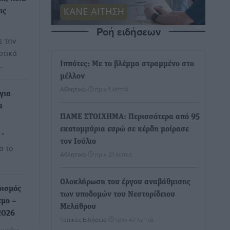
ις
Ροή ειδήσεων
ε την
στικά
…
Ιππότες: Με το βλέμμα στραμμένο στο
μέλλον
Αθλητικά
•
πριν 1 λεπτό
για
α
ΠΑΜΕ ΣΤΟΙΧΗΜΑ: Περισσότερα από 95
εκατομμύρια ευρώ σε κέρδη μοίρασε
 "
τον Ιούλιο
α το
Αθλητικά
•
πριν 21 λεπτά
Ολοκλήρωση του έργου αναβάθμισης
ρισμός
των υποδομών του Νεστορίδειου
εμο –
Μελάθρου
2026
Τοπικές Ειδήσεις
•
πριν 47 λεπτά