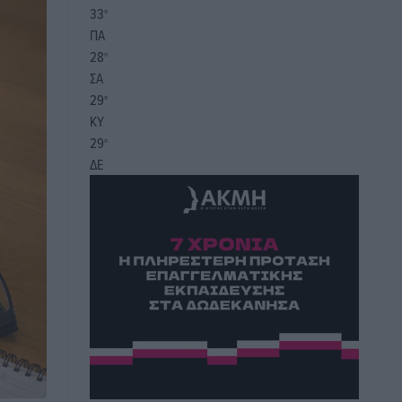
33
°
ΠΑ
28
°
ΣΑ
29
°
ΚΥ
29
°
ΔΕ