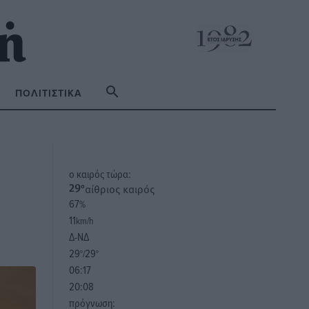
ΠΟΛΙΤΙΣΤΙΚΆ
o καιρός τώρα:
αίθριος καιρός
29
°
67
%
11
km/h
Δ-ΝΔ
29
29
°/
°
06:17
20:08
πρόγνωση: