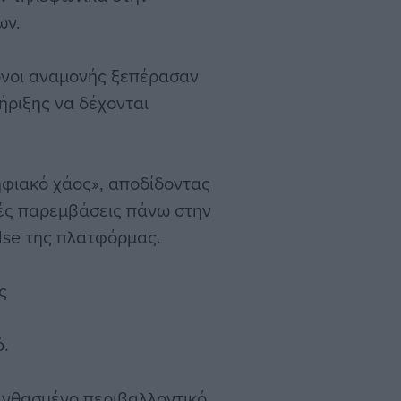
ων.
όνοι αναμονής ξεπέρασαν
ήριξης να δέχονται
ηφιακό χάος», αποδίδοντας
κές παρεμβάσεις πάνω στην
ulse της πλατφόρμας.
ς
ό.
ανθασμένο περιβαλλοντικό