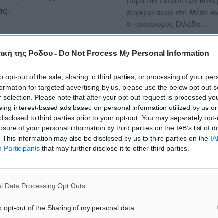
Παρά την ένταση των πολε
ας.
συγκρούσεων στη Μέση Α
ο προορισμός Ελλάδα…
Booking.com φέρεται να
ια την τρέχουσα περίοδο,
Τι δείχνουν οι κρατήσεις σ
ική της Ρόδου -
Do Not Process My Personal Information
Airbnb, Booking, Expedia 
υόντων ποσών, ενώ
TripAdvisor για τη βραχυχ
to opt-out of the sale, sharing to third parties, or processing of your per
μβριο, δημιουργώντας
μίσθωση στην Ελλάδα
formation for targeted advertising by us, please use the below opt-out s
ι επισκέπτες.
r selection. Please note that after your opt-out request is processed y
Μία θέση στις top 10 αγορέ
eing interest-based ads based on personal information utilized by us or
Ε.Ε. κατέλαβε το α’ τρίμην
disclosed to third parties prior to your opt-out. You may separately opt-
ερική τεχνική ενημέρωση
losure of your personal information by third parties on the IAB’s list of
. This information may also be disclosed by us to third parties on the
IA
ς/ρυθμιστικές αλλαγές,
Participants
that may further disclose it to other third parties.
 αφορούν επόμενες
στούν εσφαλμένα σε
l Data Processing Opt Outs
o opt-out of the Sharing of my personal data.
σύμφωνα με παράγοντες της