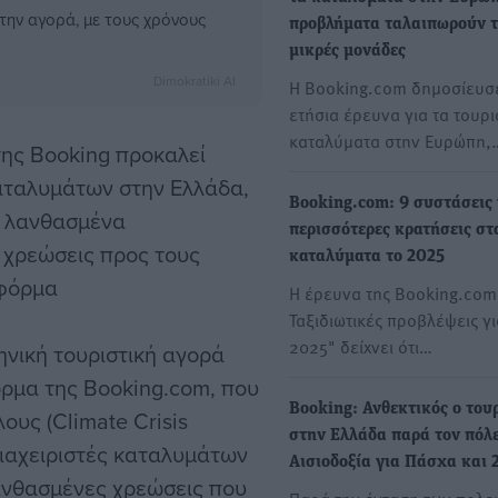
την αγορά, με τους χρόνους
προβλήματα ταλαιπωρούν τ
μικρές μονάδες
Dimokratiki AI
Η Booking.com δημοσίευσ
ετήσια έρευνα για τα τουρι
καταλύματα στην Ευρώπη,
ης Booking προκαλεί
αταλυμάτων στην Ελλάδα,
Booking.com: 9 συστάσεις 
ε λανθασμένα
περισσότερες κρατήσεις στ
 χρεώσεις προς τους
καταλύματα το 2025
τφόρμα
Η έρευνα της Booking.com
Ταξιδιωτικές προβλέψεις γι
2025" δείχνει ότι…
ηνική τουριστική αγορά
ρμα της Booking.com, που
Booking: Ανθεκτικός ο του
ους (Climate Crisis
στην Ελλάδα παρά τον πόλ
 διαχειριστές καταλυμάτων
Αισιοδοξία για Πάσχα και 
ανθασμένες χρεώσεις που