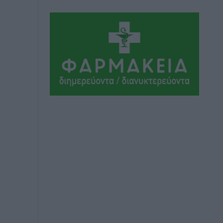
Ιπποκράτης: Ανανέωσε η Νίκη
Καρτσαμάρη
Αθλητικά
•
πριν 3 ώρες
Η Μανίσα πήρε Buie και Davis
Αθλητικά
•
πριν 3 ώρες
Γ.Σ. Ηπιόνη: «Προπονητική ομάδα με
εμπειρία, επιστημονική γνώση και
σύγχρονες μεθόδους»
Αθλητικά
•
πριν 4 ώρες
Α.Σ. Ρόδος: Ξανά στα «πράσινα» ο
Νίκος Κοντίτσης
Αθλητικά
•
πριν 4 ώρες
Συναυλία Μάριου Φραγκούλη –