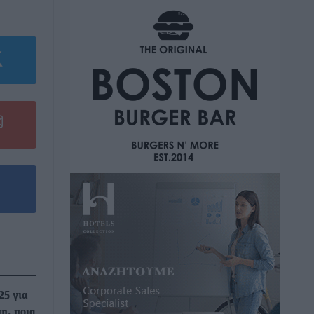
25 για
η, ποια