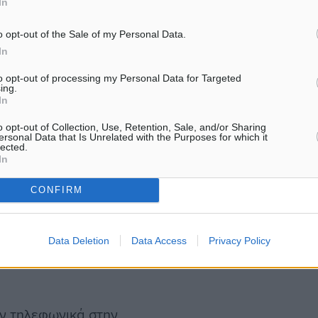
In
λυμάτων προσπάθησαν να
μές, το σύστημα επανέφερε
o opt-out of the Sale of my Personal Data.
In
to opt-out of processing my Personal Data for Targeted
ing.
εργάτη ή του ξενοδόχου
In
o opt-out of Collection, Use, Retention, Sale, and/or Sharing
ersonal Data that Is Unrelated with the Purposes for which it
lected.
In
CONFIRM
προς συνεργάτες ότι οι
 πάντα να τροποποιούνται
Data Deletion
Data Access
Privacy Policy
ranet, αλλά απαιτείται
αν τηλεφωνικά στην