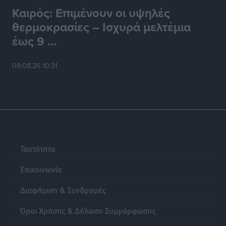
Ρόδος: «Βουλιάζει» από τουρίστες – Πάνω από 1 εκατ.
Καιρός: Επιμένουν οι υψηλές
επιβάτες και 55 κρουαζιερόπλοια
θερμοκρασίες – Ισχυρά μελτέμια
Τοπικές Ειδήσεις
•
πριν 18 ώρες
έως 9 ...
Γ’ Εθνική Κατηγορία: Οι ημερομηνίες των
09.08.26 10:31
αγωνιστικών της κανονικής περιόδου
Αθλητικά
•
πριν 24 ώρες
Συνελήφθησαν δύο άτομα στην Κάρπαθο για άγρα
πελατών
Τοπικές Ειδήσεις
•
πριν 24 ώρες
Ταυτότητα
Επικοινωνία
Διαφήμιση & Συνδρομές
Όροι Χρήσης & Δήλωση Συμμόρφωσης