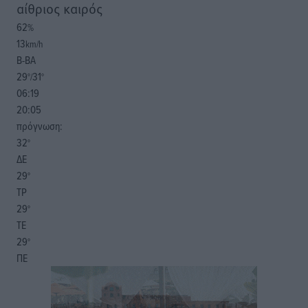
αίθριος καιρός
62
%
13
km/h
Β-ΒΑ
29
31
°/
°
06:19
20:05
πρόγνωση:
32
°
ΔΕ
29
°
ΤΡ
29
°
ΤΕ
29
°
ΠΕ