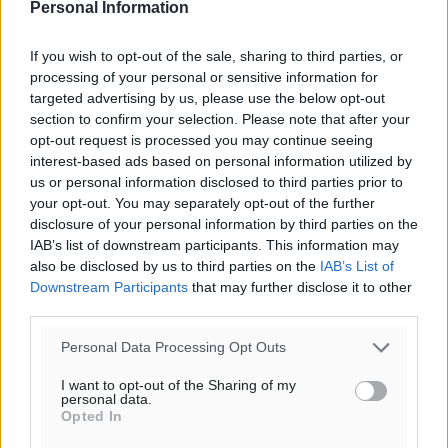
Personal Information
If you wish to opt-out of the sale, sharing to third parties, or
processing of your personal or sensitive information for
targeted advertising by us, please use the below opt-out
section to confirm your selection. Please note that after your
opt-out request is processed you may continue seeing
interest-based ads based on personal information utilized by
us or personal information disclosed to third parties prior to
your opt-out. You may separately opt-out of the further
disclosure of your personal information by third parties on the
IAB’s list of downstream participants. This information may
Ροή ειδήσεων
also be disclosed by us to third parties on the
IAB’s List of
Downstream Participants
that may further disclose it to other
third parties.
Κάρπαθος: Παλιά πυρομαχικά εντοπίστηκαν στο
Αρδάνι – Απαγορεύτηκε η κολύμβηση στην περιοχή
Personal Data Processing Opt Outs
Τοπικές Ειδήσεις
•
πριν 19 λεπτά
I want to opt-out of the Sharing of my
personal data.
Opted In
Τουρνάς για φωτιές: «Κανένα περιθώριο
εφησυχασμού» – Σε πλήρη ετοιμότητα ο μηχανισμός