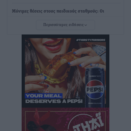
Μόνιμες θέσεις στους παιδικούς σταθμούς: Οι
προϋποθέσεις, η 24μηνη εμπειρία και οι προθεσμίες
Περισσότερες ειδήσεις
για τους δήμους
Τοπικές Ειδήσεις
•
πριν 2 ώρες
Δεύτερη πηγή εισοδήματος για τους επαγγελματίες
ψαράδες ο αλιευτικός τουρισμός
Ειδήσεις
•
πριν 3 ώρες
Μαρία Εκμεκτσίογλου: Η πίστη μου είναι το
μεγαλύτερο στήριγμα μου – Το προσκύνημα στην ιερά
Μονή Πανορμίτη
Τοπικές Ειδήσεις
•
πριν 3 ώρες
Ακαθάριστα οικόπεδα: Τι γίνεται όταν ο ιδιοκτήτης
δεν τα καθαρίσει – Πώς κινούνται δήμοι και ΠΣ,
ποιος πληρώνει τον λογαριασμό