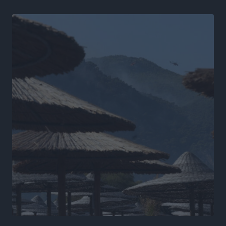
Ειδήσεις
•
πριν 18 ώρες
Γιάννης Χατζής για το νέο Ειδικό Χωροταξικό: Οι
βασικοί οριζόντιοι περιορισμοί παραμένουν –
Κίνδυνος για επενδύσεις, περιουσίες και τοπική
ανάπτυξη
Τοπικές Ειδήσεις
•
πριν 18 ώρες
Ευ. Τουρνάς: Απέναντι σε ακραία καιρικά φαινόμενα
δεν υπάρχουν περιθώρια εφησυχασμού
Ειδήσεις
•
πριν 18 ώρες
Στον Άγιο Νικόλαο Χάλκης ανοίγει ξανά το
ανανεωμένο εκκλησιαστικό μουσείο από τη Λέσχη
Lions Χάλκης
Τοπικές Ειδήσεις
•
πριν 18 ώρες