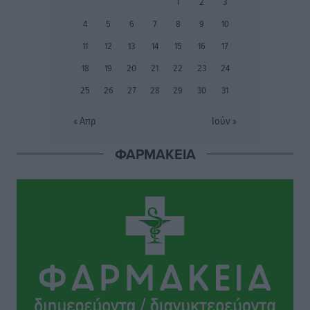
1
2
3
Συνεντεύξεις
•
πριν 4 ώρες
4
5
6
7
8
9
10
Ιδρυμα Ωνάση: Το όραμα πίσω από τα δύο νέα
11
12
13
14
15
16
17
σχολεία της Ρόδου
18
19
20
21
22
23
24
Συνεντεύξεις
•
πριν 4 ώρες
25
26
27
28
29
30
31
Μιχάλης Χουρδάκης: «Η χώρα χρειάζεται μια
« Απρ
Ιούν »
αξιόπιστη εναλλακτική κυβερνητική πρόταση»
Συνεντεύξεις
•
πριν 4 ώρες
ΦΑΡΜΑΚΕΙΑ
Σεβ. Μητροπολίτης Ρόδου κ. Κύριλλος: «Ο Αύγουστος
είναι ο μήνας της Παναγίας και η Θεία Λειτουργία η
καρδιά της ζωής της Εκκλησίας»
Συνεντεύξεις
•
πριν 4 ώρες
Πρέσβης της Βραζιλίας: «Η Ελλάδα και η Βραζιλία
έχουν τεράστιες ευκαιρίες συνεργασίας – Η Ρόδος
μπορεί να διαδραματίσει σημαντικό ρόλο»