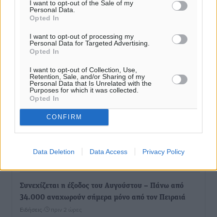
I want to opt-out of the Sale of my
Personal Data.
Ειδήσεις
•
πριν 1 ώρα
Opted In
I want to opt-out of processing my
Καιρός: Επιμένουν οι υψηλές θερμοκρασίες – Ισχυρά
Personal Data for Targeted Advertising.
μελτέμια έως 9 μποφόρ, σε «Red Code» 6 περιοχές
Opted In
Τοπικές Ειδήσεις
•
πριν 2 ώρες
I want to opt-out of Collection, Use,
Retention, Sale, and/or Sharing of my
Personal Data that Is Unrelated with the
Τα φοιτητικά ενοίκια «τινάζουν στον αέρα» τους
Purposes for which it was collected.
οικογενειακούς προϋπολογισμούς
Opted In
Ειδήσεις
•
πριν 2 ώρες
CONFIRM
Δύο νέοι ξενώνες παραδόθηκαν στις Ένοπλες
Δυνάμεις στη νήσο Ρω
Data Deletion
Data Access
Privacy Policy
Τοπικές Ειδήσεις
•
πριν 2 ώρες
Συνεχίζεται η έξοδος του Αυγούστου – Πάνω από
34.000 αναχωρούν σήμερα μόνο από τον Πειραιά
Ειδήσεις
•
πριν 2 ώρες