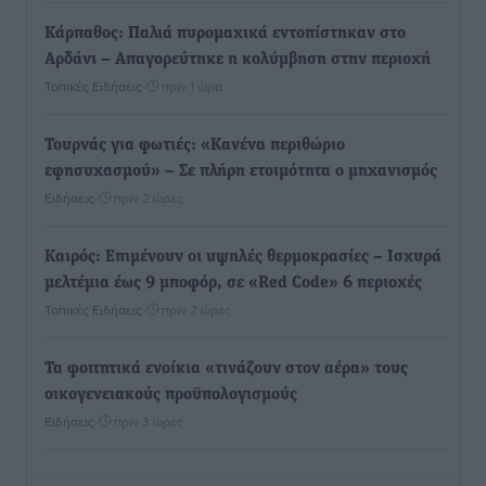
Κάρπαθος: Παλιά πυρομαχικά εντοπίστηκαν στο
Αρδάνι – Απαγορεύτηκε η κολύμβηση στην περιοχή
Τοπικές Ειδήσεις
•
πριν 1 ώρα
Τουρνάς για φωτιές: «Κανένα περιθώριο
εφησυχασμού» – Σε πλήρη ετοιμότητα ο μηχανισμός
Ειδήσεις
•
πριν 2 ώρες
Καιρός: Επιμένουν οι υψηλές θερμοκρασίες – Ισχυρά
μελτέμια έως 9 μποφόρ, σε «Red Code» 6 περιοχές
Τοπικές Ειδήσεις
•
πριν 2 ώρες
Τα φοιτητικά ενοίκια «τινάζουν στον αέρα» τους
οικογενειακούς προϋπολογισμούς
Ειδήσεις
•
πριν 3 ώρες
Δύο νέοι ξενώνες παραδόθηκαν στις Ένοπλες