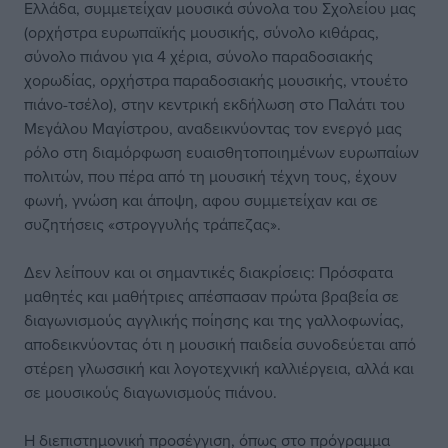
Ελλάδα, συμμετείχαν μουσικά σύνολα του Σχολείου μας
(ορχήστρα ευρωπαϊκής μουσικής, σύνολο κιθάρας,
σύνολο πιάνου για 4 χέρια, σύνολο παραδοσιακής
χορωδίας, ορχήστρα παραδοσιακής μουσικής, ντουέτο
πιάνο-τσέλο), στην κεντρική εκδήλωση στο Παλάτι του
Μεγάλου Μαγίστρου, αναδεικνύοντας τον ενεργό μας
ρόλο στη διαμόρφωση ευαισθητοποιημένων ευρωπαίων
πολιτών, που πέρα από τη μουσική τέχνη τους, έχουν
φωνή, γνώση και άποψη, αφου συμμετείχαν και σε
συζητήσεις «στρογγυλής τράπεζας».
Δεν λείπουν και οι σημαντικές διακρίσεις: Πρόσφατα
μαθητές και μαθήτριες απέσπασαν πρώτα βραβεία σε
διαγωνισμούς αγγλικής ποίησης και της γαλλοφωνίας,
αποδεικνύοντας ότι η μουσική παιδεία συνοδεύεται από
στέρεη γλωσσική και λογοτεχνική καλλιέργεια, αλλά και
σε μουσικούς διαγωνισμούς πιάνου.
Η διεπιστημονική προσέγγιση, όπως στο πρόγραμμα