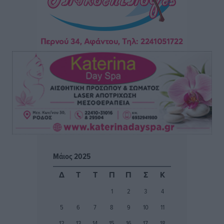
μεγαλύτερο στήριγμα μου – Το προσκύνημα στην ιερά
Μονή Πανορμίτη
Τοπικές Ειδήσεις
•
πριν 3 ώρες
Ακαθάριστα οικόπεδα: Τι γίνεται όταν ο ιδιοκτήτης
δεν τα καθαρίσει – Πώς κινούνται δήμοι και ΠΣ,
ποιος πληρώνει τον λογαριασμό
Τοπικές Ειδήσεις
•
πριν 3 ώρες
Πού κινούνται οι κρατήσεις last minute σε Ελλάδα
από Γερμανούς
Ειδήσεις
•
πριν 4 ώρες
Μάιος 2025
Οδηγός στη Ρόδο τράκαρε σταθμευμένο αυτοκίνητο,
Δ
Τ
Τ
Π
Π
Σ
Κ
παρέσυρε 72χρονο και διέφυγε
1
2
3
4
Τοπικές Ειδήσεις
•
πριν 4 ώρες
5
6
7
8
9
10
11
Το νέο Ειδικό Χωροταξικό για τον Τουρισμό
12
13
14
15
16
17
18