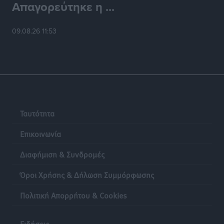
Απαγορεύτηκε η ...
Στον Άγιο Νικόλαο Χάλκης ανοίγει ξανά το
09.08.26 11:53
ανανεωμένο εκκλησιαστικό μουσείο από τη Λέσχη
Lions Χάλκης
Τοπικές Ειδήσεις
•
πριν 19 ώρες
Ρόδος: «Βουλιάζει» από τουρίστες – Πάνω από 1 εκατ.
επιβάτες και 55 κρουαζιερόπλοια
Τοπικές Ειδήσεις
•
πριν 19 ώρες
Ταυτότητα
Επικοινωνία
Διαφήμιση & Συνδρομές
Όροι Χρήσης & Δήλωση Συμμόρφωσης
Πολιτική Απορρήτου & Cookies
Ειδήσεις