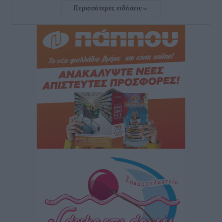
Περισσότερες ειδήσεις
Δυνάμεις στη νήσο Ρω
Τοπικές Ειδήσεις
•
πριν 3 ώρες
Συνεχίζεται η έξοδος του Αυγούστου – Πάνω από
34.000 αναχωρούν σήμερα μόνο από τον Πειραιά
Ειδήσεις
•
πριν 3 ώρες
Μόνιμες θέσεις στους παιδικούς σταθμούς: Οι
προϋποθέσεις, η 24μηνη εμπειρία και οι προθεσμίες
για τους δήμους
Τοπικές Ειδήσεις
•
πριν 3 ώρες
Δεύτερη πηγή εισοδήματος για τους επαγγελματίες
ψαράδες ο αλιευτικός τουρισμός
Ειδήσεις
•
πριν 3 ώρες
Μαρία Εκμεκτσίογλου: Η πίστη μου είναι το