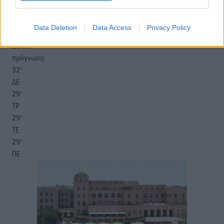
Β
31
32
°/
°
Data Deletion
Data Access
Privacy Policy
06:19
20:05
πρόγνωση:
32
°
ΔΕ
29
°
ΤΡ
29
°
ΤΕ
29
°
ΠΕ