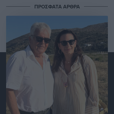
είναι ο μήνας της Παναγίας και η Θεία Λειτουργία η
ΠΡΟΣΦΑΤΑ ΑΡΘΡΑ
καρδιά της ζωής της Εκκλησίας»
Συνεντεύξεις
•
πριν 5 ώρες
Πρέσβης της Βραζιλίας: «Η Ελλάδα και η Βραζιλία
έχουν τεράστιες ευκαιρίες συνεργασίας – Η Ρόδος
μπορεί να διαδραματίσει σημαντικό ρόλο»
Συνεντεύξεις
•
πριν 5 ώρες
Τσαμπίκα Διαμαντή: Η Ρόδος δεν μπορεί να σχεδιάζει
το μέλλον της μέσα στην αβεβαιότητα
Συνεντεύξεις
•
πριν 5 ώρες
Η υπογεννητικότητα βάζει λουκέτο σε 11 σχολεία
Πρωτοβάθμιας στα Δωδεκάνησα
Ρεπορτάζ
•
πριν 5 ώρες
Κ. Σπανός: Παρά την αυξημένη τουριστική κίνηση, η