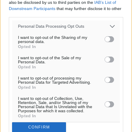
also be disclosed by us to third parties on the
IAB’s List of
Downstream Participants
that may further disclose it to other
third parties.
Υπενθύμιση:
Personal Data Processing Opt Outs
I want to opt-out of the Sharing of my
Για την μερική αναπαραγωγή της είδησης από άλλες
personal data.
Opted In
ιστοσελίδες είναι απαραίτητη η χρήση του παρακάτω
παρεχόμενου συνδέσμου παραπομπής προς το άρθρο
I want to opt-out of the Sale of my
της Δημοκρατικής.
Personal Data.
Opted In
I want to opt-out of processing my
Personal Data for Targeted Advertising.
Opted In
I want to opt-out of Collection, Use,
o καιρός τώρα:
Retention, Sale, and/or Sharing of my
Personal Data that Is Unrelated with the
30
°
Purposes for which it was collected.
αίθριος καιρός
Opted In
61
%
CONFIRM
8
km/h