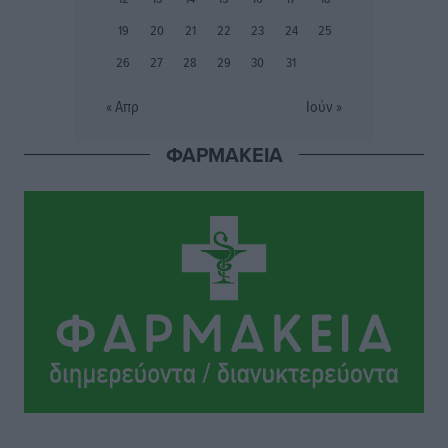
ξανασχεδιάζει τον επενδυτικό χάρτη της Ρόδου
19
20
21
22
23
24
25
Τοπικές Ειδήσεις
•
πριν 5 ώρες
26
27
28
29
30
31
Γιάννης Βασιλάκης: «Η Πρωτοβάθμια Φροντίδα
« Απρ
Ιούν »
Υγείας πρέπει να φτάνει σε κάθε γωνιά – Ενισχύουμε
τις δομές, δεν τις αποδυναμώνουμε»
ΦΑΡΜΑΚΕΙΑ
Συνεντεύξεις
•
πριν 5 ώρες
Ιδρυμα Ωνάση: Το όραμα πίσω από τα δύο νέα
σχολεία της Ρόδου
Συνεντεύξεις
•
πριν 5 ώρες
Μιχάλης Χουρδάκης: «Η χώρα χρειάζεται μια
αξιόπιστη εναλλακτική κυβερνητική πρόταση»
Συνεντεύξεις
•
πριν 5 ώρες
Σεβ. Μητροπολίτης Ρόδου κ. Κύριλλος: «Ο Αύγουστος