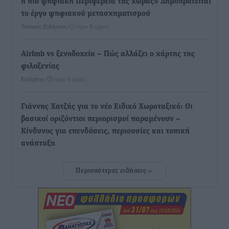
η πιο ψηφιακή Περιφέρεια της χώρας» Δημοπρατείται
το έργο ψηφιακού μετασχηματισμού
Τοπικές Ειδήσεις
•
πριν 6 ώρες
Airbnb vs ξενοδοχεία – Πώς αλλάζει ο χάρτης της
φιλοξενίας
Ειδήσεις
•
πριν 6 ώρες
Γιάννης Χατζής για το νέο Ειδικό Χωροταξικό: Οι
βασικοί οριζόντιοι περιορισμοί παραμένουν –
Κίνδυνος για επενδύσεις, περιουσίες και τοπική
ανάπτυξη
Τοπικές Ειδήσεις
•
πριν 6 ώρες
Περισσότερες ειδήσεις
Ευ. Τουρνάς: Απέναντι σε ακραία καιρικά φαινόμενα
δεν υπάρχουν περιθώρια εφησυχασμού
Ειδήσεις
•
πριν 6 ώρες