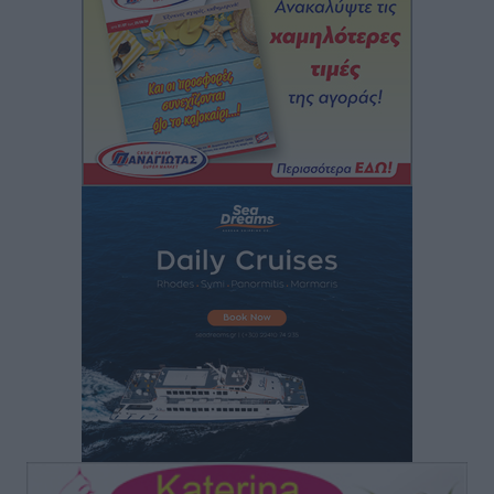
Στον Άγιο Νικόλαο Χάλκης ανοίγει ξανά το
ανανεωμένο εκκλησιαστικό μουσείο από τη Λέσχη
Lions Χάλκης
Τοπικές Ειδήσεις
•
πριν 6 ώρες
Ρόδος: «Βουλιάζει» από τουρίστες – Πάνω από 1 εκατ.
επιβάτες και 55 κρουαζιερόπλοια
Τοπικές Ειδήσεις
•
πριν 6 ώρες
Γ’ Εθνική Κατηγορία: Οι ημερομηνίες των
αγωνιστικών της κανονικής περιόδου
Αθλητικά
•
πριν 12 ώρες
Συνελήφθησαν δύο άτομα στην Κάρπαθο για άγρα
πελατών
Τοπικές Ειδήσεις
•
πριν 12 ώρες