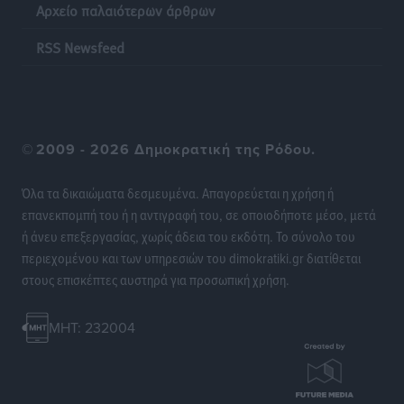
Αρχείο παλαιότερων άρθρων
Οι θαυματουργές Παναγίες της Δωδεκανήσου: Τα
προσωνύμια και οι θρύλοι
RSS Newsfeed
Ρεπορτάζ
•
πριν 16 ώρες
©
2009 - 2026 Δημοκρατική της Ρόδου.
Όλα τα δικαιώματα δεσμευμένα. Απαγορεύεται η χρήση ή
επανεκπομπή του ή η αντιγραφή του, σε οποιοδήποτε μέσο, μετά
ή άνευ επεξεργασίας, χωρίς άδεια του εκδότη. Το σύνολο του
περιεχομένου και των υπηρεσιών του dimokratiki.gr διατίθεται
στους επισκέπτες αυστηρά για προσωπική χρήση.
MHT: 232004