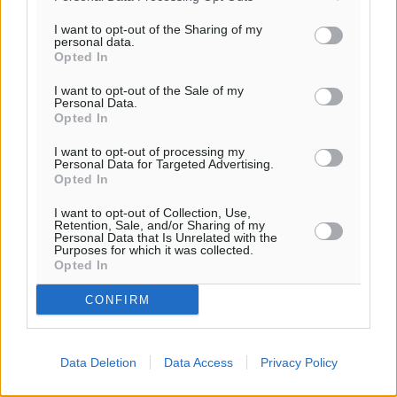
Για την μερική αναπαραγωγή της είδησης από άλλες
ιστοσελίδες είναι απαραίτητη η χρήση του παρακάτω
I want to opt-out of the Sharing of my
personal data.
παρεχόμενου συνδέσμου παραπομπής προς το άρθρο
Opted In
της Δημοκρατικής.
I want to opt-out of the Sale of my
Personal Data.
Opted In
I want to opt-out of processing my
Personal Data for Targeted Advertising.
Opted In
o καιρός τώρα:
27
°
I want to opt-out of Collection, Use,
Retention, Sale, and/or Sharing of my
αίθριος καιρός
Personal Data that Is Unrelated with the
Purposes for which it was collected.
53
%
Opted In
3
km/h
Δ
CONFIRM
26
26
°/
°
06:19
20:05
Data Deletion
Data Access
Privacy Policy
πρόγνωση: