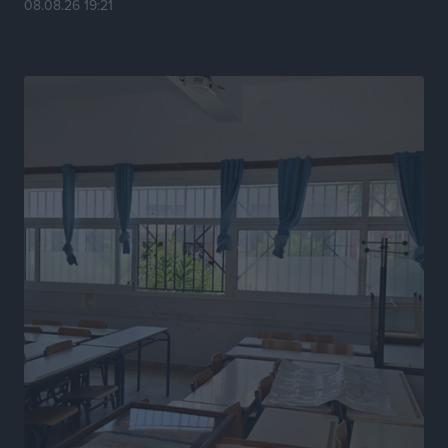
08.08.26 19:21
Ευρωπαϊκό Πρωτάθλημα Στίβου: Πότε αγωνίζονται η
Μαγκούλια, η Σπανουδάκη και ο Κριτούλης
Αθλητικά
•
πριν 13 ώρες
Εθνική Παίδων: Ο Χριστοδούλου και η καλύτερη
φουρνιά των τελευταίων ετών
Αθλητικά
•
πριν 14 ώρες
Διαγόρας: Ανανέωσε ο Μιχάλης Χατζηγεωργίου
Αθλητικά
•
πριν 14 ώρες
ΔΕΑΣ Δάφνη Ρόδου: Η Ευαγγελία Τετράδη στο
τεχνικό επιτελείο
Αθλητικά
•
πριν 14 ώρες
Γ.Σ. Διαγόρας: Το οργανόγραμμα των Ακαδημιών