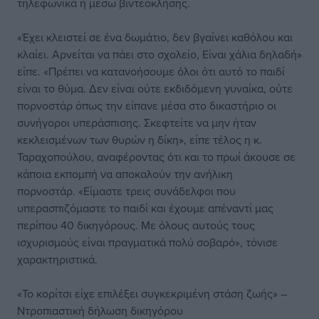
τηλεφωνικά ή μέσω βιντεοκλήσης.
«Έχει κλειστεί σε ένα δωμάτιο, δεν βγαίνει καθόλου και
κλαίει. Αρνείται να πάει στο σχολείο, Είναι χάλια δηλαδή»
είπε. «Πρέπει να κατανοήσουμε όλοι ότι αυτό το παιδί
είναι το θύμα. Δεν είναι ούτε εκδιδόμενη γυναίκα, ούτε
πορνοστάρ όπως την είπανε μέσα στο δικαστήριο οι
συνήγοροι υπεράσπισης. Σκεφτείτε να μην ήταν
κεκλεισμένων των θυρών η δίκη», είπε τέλος η κ.
Ταραχοπούλου, αναφέροντας ότι και το πρωί άκουσε σε
κάποια εκπομπή να αποκαλούν την ανήλικη
πορνοστάρ. «Είμαστε τρεις συνάδελφοι που
υπερασπιζόμαστε το παιδί και έχουμε απέναντί μας
περίπου 40 δικηγόρους. Με όλους αυτούς τους
ισχυρισμούς είναι πραγματικά πολύ σοβαρό», τόνισε
χαρακτηριστικά.
«Το κορίτσι είχε επιλέξει συγκεκριμένη στάση ζωής» –
Ντροπιαστική δήλωση δικηγόρου