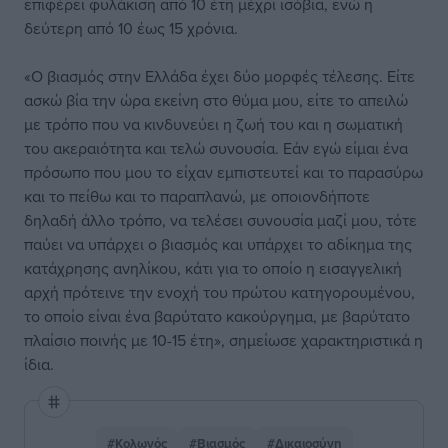
επιφέρει φυλάκιση από 10 έτη μέχρι ισόβια, ενώ η
δεύτερη από 10 έως 15 χρόνια.
«Ο βιασμός στην Ελλάδα έχει δύο μορφές τέλεσης. Είτε
ασκώ βία την ώρα εκείνη στο θύμα μου, είτε το απειλώ
με τρόπο που να κινδυνεύει η ζωή του και η σωματική
του ακεραιότητα και τελώ συνουσία. Εάν εγώ είμαι ένα
πρόσωπο που μου το είχαν εμπιστευτεί και το παρασύρω
και το πείθω και το παραπλανώ, με οποιονδήποτε
δηλαδή άλλο τρόπο, να τελέσει συνουσία μαζί μου, τότε
παύει να υπάρχει ο βιασμός και υπάρχει το αδίκημα της
κατάχρησης ανηλίκου, κάτι για το οποίο η εισαγγελική
αρχή πρότεινε την ενοχή του πρώτου κατηγορουμένου,
το οποίο είναι ένα βαρύτατο κακούργημα, με βαρύτατο
πλαίσιο ποινής με 10-15 έτη», σημείωσε χαρακτηριστικά η
ίδια.
#Κολωνός
#Βιασμός
#Δικαιοσύνη