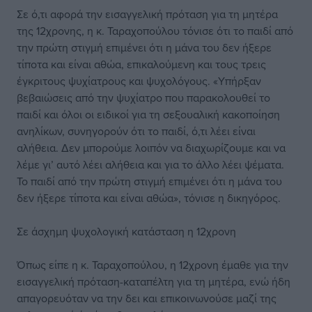
Σε ό,τι αφορά την εισαγγελική πρόταση για τη μητέρα
της 12χρονης, η κ. Ταραχοπούλου τόνισε ότι το παιδί από
την πρώτη στιγμή επιμένει ότι η μάνα του δεν ήξερε
τίποτα και είναι αθώα, επικαλούμενη και τους τρεις
έγκριτους ψυχίατρους και ψυχολόγους. «Υπήρξαν
βεβαιώσεις από την ψυχίατρο που παρακολουθεί το
παιδί και όλοι οι ειδικοί για τη σεξουαλική κακοποίηση
ανηλίκων, συνηγορούν ότι το παιδί, ό,τι λέει είναι
αλήθεια. Δεν μπορούμε λοιπόν να διαχωρίζουμε και να
λέμε γι’ αυτό λέει αλήθεια και για το άλλο λέει ψέματα.
Το παιδί από την πρώτη στιγμή επιμένει ότι η μάνα του
δεν ήξερε τίποτα και είναι αθώα», τόνισε η δικηγόρος.
Σε άσχημη ψυχολογική κατάσταση η 12χρονη
Όπως είπε η κ. Ταραχοπούλου, η 12χρονη έμαθε για την
εισαγγελική πρόταση-καταπέλτη για τη μητέρα, ενώ ήδη
απαγορευόταν να την δει και επικοινωνούσε μαζί της