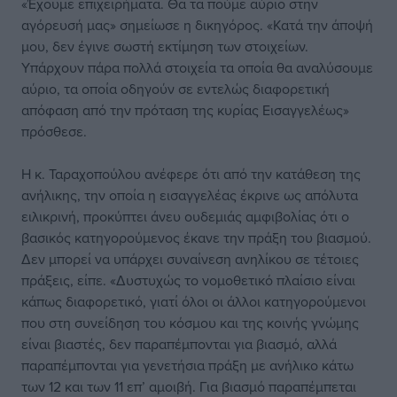
«Έχουμε επιχειρήματα. Θα τα πούμε αύριο στην
αγόρευσή μας» σημείωσε η δικηγόρος. «Κατά την άποψή
μου, δεν έγινε σωστή εκτίμηση των στοιχείων.
Υπάρχουν πάρα πολλά στοιχεία τα οποία θα αναλύσουμε
αύριο, τα οποία οδηγούν σε εντελώς διαφορετική
απόφαση από την πρόταση της κυρίας Εισαγγελέως»
πρόσθεσε.
Η κ. Ταραχοπούλου ανέφερε ότι από την κατάθεση της
ανήλικης, την οποία η εισαγγελέας έκρινε ως απόλυτα
ειλικρινή, προκύπτει άνευ ουδεμιάς αμφιβολίας ότι ο
βασικός κατηγορούμενος έκανε την πράξη του βιασμού.
Δεν μπορεί να υπάρχει συναίνεση ανηλίκου σε τέτοιες
πράξεις, είπε. «Δυστυχώς το νομοθετικό πλαίσιο είναι
κάπως διαφορετικό, γιατί όλοι οι άλλοι κατηγορούμενοι
που στη συνείδηση του κόσμου και της κοινής γνώμης
είναι βιαστές, δεν παραπέμπονται για βιασμό, αλλά
παραπέμπονται για γενετήσια πράξη με ανήλικο κάτω
των 12 και των 11 επ’ αμοιβή. Για βιασμό παραπέμπεται