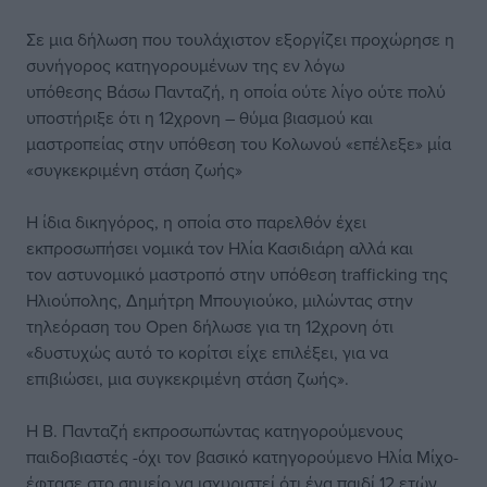
Σε μια δήλωση που τουλάχιστον εξοργίζει προχώρησε η
συνήγορος κατηγορουμένων της εν λόγω
υπόθεσης Βάσω Πανταζή, η οποία ούτε λίγο ούτε πολύ
υποστήριξε ότι η 12χρονη – θύμα βιασμού και
μαστροπείας στην υπόθεση του Κολωνού «επέλεξε» μία
«συγκεκριμένη στάση ζωής»
Η ίδια δικηγόρος, η οποία στο παρελθόν έχει
εκπροσωπήσει νομικά τον Ηλία Κασιδιάρη αλλά και
τον αστυνομικό μαστροπό στην υπόθεση trafficking της
Ηλιούπολης, Δημήτρη Μπουγιούκο, μιλώντας στην
τηλεόραση του Open δήλωσε για τη 12χρονη ότι
«δυστυχώς αυτό το κορίτσι είχε επιλέξει, για να
επιβιώσει, μια συγκεκριμένη στάση ζωής».
Η Β. Πανταζή εκπροσωπώντας κατηγορούμενους
παιδοβιαστές -όχι τον βασικό κατηγορούμενο Ηλία Μίχο-
έφτασε στο σημείο να ισχυριστεί ότι ένα παιδί 12 ετών