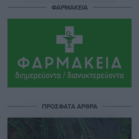
ΦΑΡΜΑΚΕΙΑ
ΣΕΤΕ: Σημαντική θεσμική εξέλιξη η ΚΥΑ για το ΕΧΠ
για τον τουρισμό
Ειδήσεις
•
πριν 13 ώρες
Γ. Χατζημάρκος: “Δύο μεγάλες δεσμεύσεις
Γεωργιάδη” – Κίνητρα για τους γιατρούς των νησιών
και συνεργασία Ρόδου με το Αττικόν για το
Ακτινοθεραπευτικό
Τοπικές Ειδήσεις
•
πριν 13 ώρες
Σούπερ μάρκετ: Διευρύνεται η εθνική πρωτοβουλία
για τις τιμές – Eρχονται νέες συμμετοχές εταιρειών
Ειδήσεις
•
πριν 13 ώρες
ΠΡΟΣΦΑΤΑ ΑΡΘΡΑ
Συνελήφθησαν έξι άτομα για ηχορύπανση από
καταστήματα στο Νότιο Αιγαίο
Τοπικές Ειδήσεις
•
πριν 13 ώρες