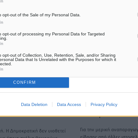
In
ε μας στο Google News ★ ↗
o opt-out of the Sale of my Personal Data.
ήστε
In
to opt-out of processing my Personal Data for Targeted
ing.
In
ΙΑΒΑΣΕ ΕΠΙΣΗΣ
o opt-out of Collection, Use, Retention, Sale, and/or Sharing
ersonal Data that Is Unrelated with the Purposes for which it
lected.
ΕΙΔΉΣΕΙΣ
ΕΙΔΉΣΕΙΣ
In
Σούπερ μάρκετ: Διευρύνεται η
15 Αυγούστου 2026: Πώς 
εθνική πρωτοβουλία για τις
πληρωθούν όσοι εργαστού
τιμές – Eρχονται νέες
αργία – Τι ισχύει για πεν
CONFIRM
συμμετοχές εταιρειών
εξαήμερο και άδειες
8.08.26 · 11:20
08.08.26 · 11:15
Data Deletion
Data Access
Privacy Policy
Υπενθύμιση:
Για την μερική αναπαραγωγ
ή. Η Δημοκρατική δεν υιοθετεί
είδησης από άλλες ιστοσελ
υμε όποια σχόλια θεωρούμε