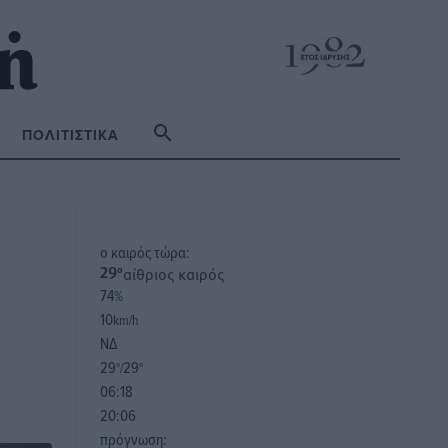
ΠΟΛΙΤΙΣΤΙΚΆ
o καιρός τώρα:
αίθριος καιρός
29
°
74
%
10
km/h
ΝΔ
29
29
°/
°
06:18
20:06
πρόγνωση: