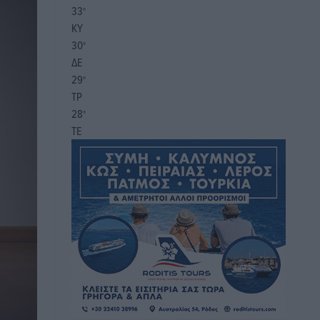
33
°
ΚΥ
30
°
ΔΕ
29
°
ΤΡ
28
°
ΤΕ