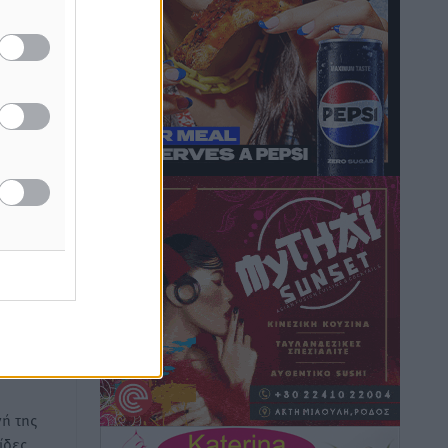
Βασίλης Υψηλάντης: Ξεμπλοκάρει η
έκδοση και παραχώρηση οριστικών
τίτλων κυριότητας για 224 εργατικές
κατοικίες στη Ρόδο
Τοπικές Ειδήσεις
•
πριν 53 λεπτά
ΣΕΓΑΣ: Πιστώθηκαν τα έξοδα
μετακίνησης του Πανελληνίου
Πρωταθλήματος Κ20 στα σωματεία
θα
Αθλητικά
•
πριν 57 λεπτά
ν την
θήμερο,
Ευρωπαϊκό Πρωτάθλημα Στίβου: Πότε
αγωνίζονται η Μαγκούλια, η
Σπανουδάκη και ο Κριτούλης
Αθλητικά
•
πριν 58 λεπτά
ή της
Εθνική Παίδων: Ο Χριστοδούλου και η
ίδες
καλύτερη φουρνιά των τελευταίων