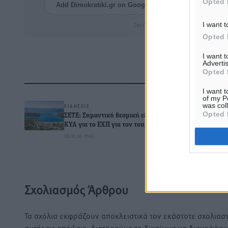
Opted 
Add Dimokratiki.gr on Google ↗
Ακολουθήστ
I want t
Στο Google News πατήστε ★ Ακολουθ
Opted 
I want 
Advertis
Opted 
Δ
I want t
of my P
was col
ΕΙΔΉΣΕΙΣ
Opted 
ΣΕΤΕ: Σημαντική θεσμική εξέλιξη η
ΚΥΑ για το ΕΧΠ για τον τουρισμό
08.08.26 · 11:40
0
Σχολιασμός Άρθρου
Τα σχόλια εκφράζουν αποκλειστικά τον εκάστοτε σχολιαστ
αυτές τις απόψεις. Διατηρούμε το δικαίωμα να διαγράψο