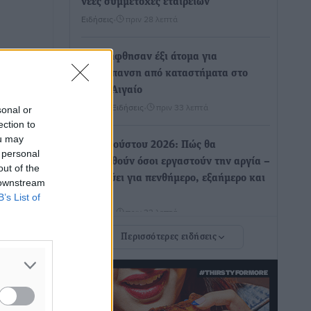
νέες συμμετοχές εταιρειών
Ειδήσεις
•
πριν 28 λεπτά
Συνελήφθησαν έξι άτομα για
ηχορύπανση από καταστήματα στο
Νότιο Αιγαίο
Τοπικές Ειδήσεις
•
πριν 33 λεπτά
sonal or
ection to
ou may
15 Αυγούστου 2026: Πώς θα
 personal
πληρωθούν όσοι εργαστούν την αργία –
out of the
Τι ισχύει για πενθήμερο, εξαήμερο και
 downstream
άδειες
B’s List of
Ειδήσεις
•
πριν 33 λεπτά
Περισσότερες ειδήσεις
Πλούσιο πολιτιστικό πρόγραμμα τον
Αύγουστο από τον Δήμο Ρόδου
Πολιτιστικά
•
πριν 49 λεπτά