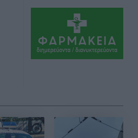
Αθλητικά
•
πριν 2 ώρες
Πρωτάθλημα Καλαθοσφαίρισης
Δικηγορικών Συλλόγων Ελλάδας και
Κύπρου: Η Ρόδος φιλοξένησε με
επιτυχία την 17η διοργάνωση
Αθλητικά
•
πριν 2 ώρες
Φοιτητική στέγη: «Φωτιά» τα ενοίκια
σε Αθήνα και Θεσσαλονίκη – Έως 800
ευρώ στο Ρέθυμνο
Ειδήσεις
•
πριν 2 ώρες
Η Τουρκία σε νέο «κρεσέντο»
προκλήσεων στο Αιγαίο με 18
παραβάσεις και παραβιάσεις
Ειδήσεις
•
πριν 2 ώρες