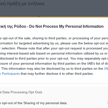
κή πράξη με ενήλικα.
στατεύσουν τα κατεξοχήν
α παιδιά και ότι μέχρι
ική της Ρόδου -
Do Not Process My Personal Information
αυτα.
to opt-out of the sale, sharing to third parties, or processing of your per
formation for targeted advertising by us, please use the below opt-out s
ς κοινωνίας μας και
r selection. Please note that after your opt-out request is processed y
eing interest-based ads based on personal information utilized by us or
disclosed to third parties prior to your opt-out. You may separately opt-
losure of your personal information by third parties on the IAB’s list of
. This information may also be disclosed by us to third parties on the
IA
Participants
that may further disclose it to other third parties.
ιασμός
l Data Processing Opt Outs
ματα αναζήτησης
o opt-out of the Sharing of my personal data.