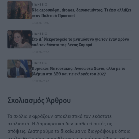
ΕΙΔΉΣΕΙΣ
Νέα αεροσκάφη, drones, δασοκομάντος: Τι έχει αλλάξει
στην Πολιτική Προστασί
07.08.26 · 12:47
ΕΙΔΉΣΕΙΣ
Στο Α΄ Νεκροταφείο το μνημόσυνο για τον έναν χρόνο
από τον θάνατο της Λένας Σαμαρά
07.08.26 · 11:57
ΕΙΔΉΣΕΙΣ
Κυριάκος Μητσοτάκης: Ανάσα στα Χανιά, αλλά με το
βλέμμα στη ΔΕΘ και τις εκλογές του 2027
07.08.26 · 11:47
Σχολιασμός Άρθρου
Τα σχόλια εκφράζουν αποκλειστικά τον εκάστοτε
σχολιαστή. Η Δημοκρατική δεν υιοθετεί αυτές τις
απόψεις. Διατηρούμε το δικαίωμα να διαγράψουμε όποια
σχόλια θεωρούμε προσβλητικά ή περιέχουν ύβρεις, χωρίς