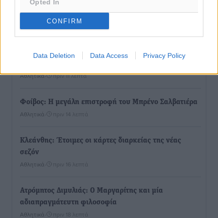
Πάνθηρες: Ξεκίνησαν αισιόδοξοι για την παρθενική
Opted In
“πτήση” τους
CONFIRM
Αθλητικά
•
πριν 8 λεπτά
Άρης Αρχαγγέλου: Στο πλευρό του άτυχου Ιάκωβου
Data Deletion
Data Access
Privacy Policy
Θωμά
Αθλητικά
•
πριν 11 λεπτά
Φοίβος: Η μεγάλη επιστροφή του Μπρένο Σαλβατιέρα
Αθλητικά
•
πριν 14 λεπτά
Κλεάνθης: Έτοιμες οι κάρτες διαρκείας της νέας
σεζόν
Αθλητικά
•
πριν 16 λεπτά
Ατρόμητος Διμυλιάς: Ο Μαργαρίτης και μία
αδιαπραγμάτευτη φιλοσοφία
Αθλητικά
•
πριν 18 λεπτά