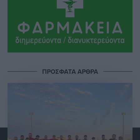
Άδωνις Γεωργιάδης στον RV: “Στο υπουργείο
εξετάζουμε την θεσμοθέτηση τρίτης κατηγορίας
κινήτρων, ειδικά για τα νοσοκομεία στα νησιά”
Τοπικές Ειδήσεις
•
πριν 4 ώρες
Θετικό κλίμα και κοινό όραμα για την ανάδειξη της
ιστορίας της Ρόδου στο Αεροδρόμιο «Διαγόρας»
Τοπικές Ειδήσεις
•
πριν 5 ώρες
ΠΡΟΣΦΑΤΑ ΑΡΘΡΑ
Αντώνης Καμπουράκης: «Ένα σπουδαίο έργο
πολιτισμού για τη Ρόδο, που σχεδιάσαμε και
εξασφαλίσαμε τη χρηματοδότησή του, γίνεται
πραγματικότητα»
Τοπικές Ειδήσεις
•
πριν 5 ώρες
Στο Α΄ Νεκροταφείο το μνημόσυνο για τον έναν χρόνο
από τον θάνατο της Λένας Σαμαρά