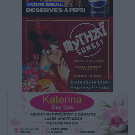
Πολιτιστικά
•
πριν 4 ώρες
Σι Τζέι Χάρις: «Να πανηγυρίσουμε πολλές νίκες μαζί»
Αθλητικά
•
πριν 4 ώρες
Ροδήλιος: Ο απολογισμός από το Πανελλήνιο
Πρωτάθλημα Πίστας
Αθλητικά
•
πριν 4 ώρες
Διαγόρας: Μετεγγραφικό ντεμαράζ
Αθλητικά
•
πριν 4 ώρες
Γ.Σ. Διαγόρας: Εντατική προετοιμασία και επιστροφή
Ρίζου στις Ακαδημίες
Αθλητικά
•
πριν 4 ώρες
Εθνική Ανδρών: Ραντεβού στο Telekom Center Athens