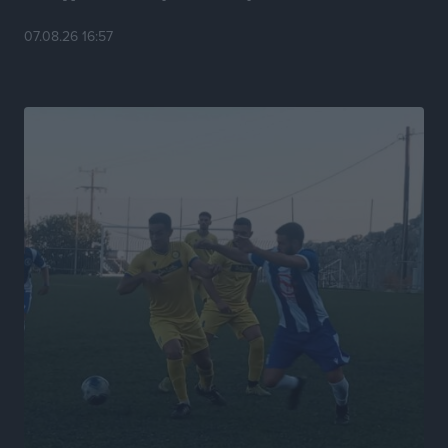
Πολιτιστικά
•
πριν 6 ώρες
07.08.26 16:57
Τη χρηματοδότηση των καμένων εκτάσεων στην
Κάλυμνο, των αναγκαίων αντιπλημμυρικών και
αντιδιαβρωτικών έργων και την άμεση ενίσχυση
αγροτών και κτηνοτρόφων που υπέστησαν ζημιές,
ζητά ο Μάνος Κόνσολας
Τοπικές Ειδήσεις
•
πριν 6 ώρες
Θεσμοθετείται από σήμερα το νέο Ειδικό Χωροταξικό
Πλαίσιο για τον Τουρισμό με κοινή υπουργική
απόφαση
Ειδήσεις
•
πριν 6 ώρες
4η Γιορτή των Γιαρένιων στ’ Απόλλωνα Ρόδου το
Σάββατο 8 Αυγούστου
Πολιτιστικά
•
πριν 6 ώρες