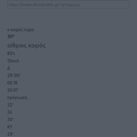
o καιρός τώρα:
30
°
αίθριος καιρός
85
%
13
km/h
Δ
29
30
°/
°
06:18
20:07
πρόγνωση:
32
°
ΣΑ
30
°
ΚΥ
29
°