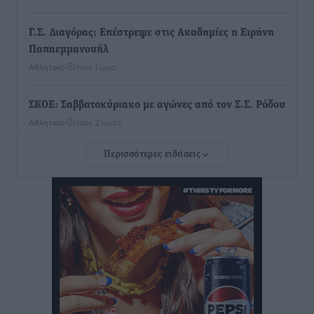
Γ.Σ. Διαγόρας: Επέστρεψε στις Ακαδημίες η Ειρήνη
Παπαεμμανουήλ
Αθλητικά
•
πριν 1 ώρα
ΣΚΟΕ: Σαββατοκύριακο με αγώνες από τον Σ.Σ. Ρόδου
Αθλητικά
•
πριν 2 ώρες
Περισσότερες ειδήσεις
Συνελήφθη 37χρονη στη Ρόδο γιατί είχε αφήσει τα
τρία ανήλικα παιδιά της χωρίς επιτήρηση
Τοπικές Ειδήσεις
•
πριν 2 ώρες
Σταυρός Καλυθιών: Απέκτησε την Φωτεινή Πιζάνια
Αθλητικά
•
πριν 3 ώρες
Το Yucatan Show έρχεται στη Ρόδο με τον Frankie
Lluc