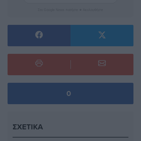
Στο Google News πατήστε ★ Ακολουθήστε
0
ΣΧΕΤΙΚΆ