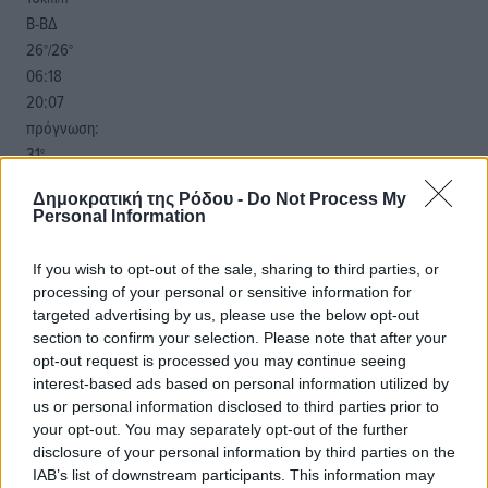
Β-ΒΔ
26
26
°/
°
06:18
20:07
πρόγνωση:
31
°
ΣΑ
Δημοκρατική της Ρόδου -
Do Not Process My
28
°
Personal Information
ΚΥ
29
°
If you wish to opt-out of the sale, sharing to third parties, or
ΔΕ
processing of your personal or sensitive information for
29
°
targeted advertising by us, please use the below opt-out
ΤΡ
section to confirm your selection. Please note that after your
opt-out request is processed you may continue seeing
interest-based ads based on personal information utilized by
us or personal information disclosed to third parties prior to
your opt-out. You may separately opt-out of the further
disclosure of your personal information by third parties on the
IAB’s list of downstream participants. This information may