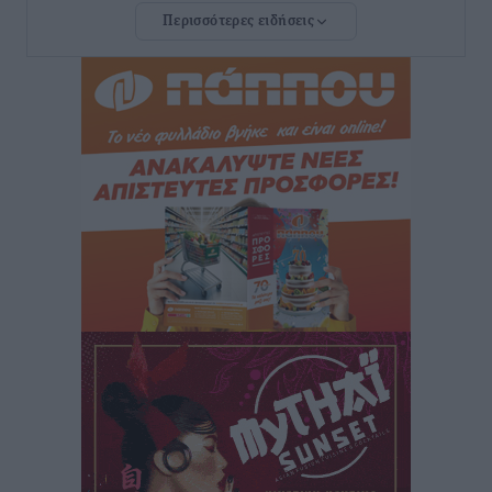
Περισσότερες ειδήσεις
Νέο ξενοδοχείο στη Ρόδο για την H Hotels –
Χατζηλαζάρου – Προχωρά καινούργιο ξενοδοχείο
στην Κω
Τοπικές Ειδήσεις
•
πριν 7 ώρες
Αυτοκίνητο μπήκε παράνομα σε μονόδρομο στο
Μαστιχάρι – Αναποδογύρισε όχημα με μητέρα και
5χρονο παιδί
Τοπικές Ειδήσεις
•
πριν 7 ώρες
“Η Ευρώπη αντιμετώπιζε το προσφυγικό σαν ταινία
τρόμου” – Η συγκλονιστική μαρτυρία της Χαρούλας
Γιασιράνη στον RV για τα γεγονότα που οδήγησαν στο
Σύμφωνο της Λέρου
Τοπικές Ειδήσεις
•
πριν 7 ώρες
Συναυλία με τον Γιάννη Κότσιρα στις 21 Αυγούστου