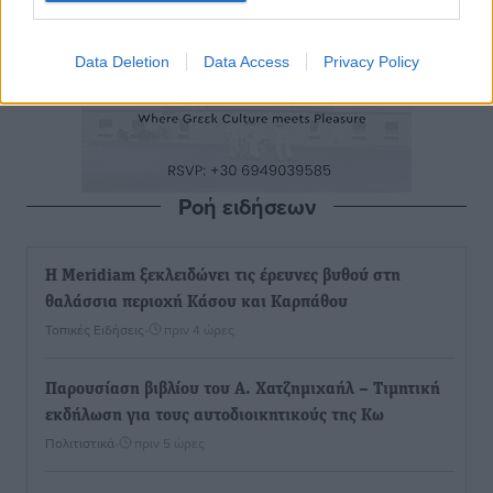
Data Deletion
Data Access
Privacy Policy
Ροή ειδήσεων
Η Meridiam ξεκλειδώνει τις έρευνες βυθού στη
θαλάσσια περιοχή Κάσου και Καρπάθου
Τοπικές Ειδήσεις
•
πριν 4 ώρες
Παρουσίαση βιβλίου του Α. Χατζημιχαήλ – Τιμητική
εκδήλωση για τους αυτοδιοικητικούς της Κω
Πολιτιστικά
•
πριν 5 ώρες