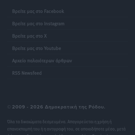
Ειδήσεις
•
πριν 15 ώρες
Βρείτε μας στο Facebook
Έκκληση γονέων για να λειτουργήσει ο
Βρείτε μας στο Instagram
Βρεφονηπιακός Σταθμός Κάσου
Τοπικές Ειδήσεις
•
πριν 15 ώρες
Βρείτε μας στο X
Βρείτε μας στο Youtube
Ακρίβεια: Σημαντικές οι διατακτικές σίτισης για 3
στους 4 εργαζομένους
Αρχείο παλαιότερων άρθρων
Ειδήσεις
•
πριν 16 ώρες
RSS Newsfeed
Κινητοποίηση της Πυροσβεστικής στην Κάρπαθο, για
τη φωτιά στην περιοχή Σάνταλο
Τοπικές Ειδήσεις
•
πριν 16 ώρες
©
2009 - 2026 Δημοκρατική της Ρόδου.
Η Ρόδος μπαίνει στη διεκδίκηση για τη Μεσογειακή
Πρωτεύουσα Πολιτισμού και Διαλόγου 2028
Όλα τα δικαιώματα δεσμευμένα. Απαγορεύεται η χρήση ή
Τοπικές Ειδήσεις
•
πριν 16 ώρες
επανεκπομπή του ή η αντιγραφή του, σε οποιοδήποτε μέσο, μετά