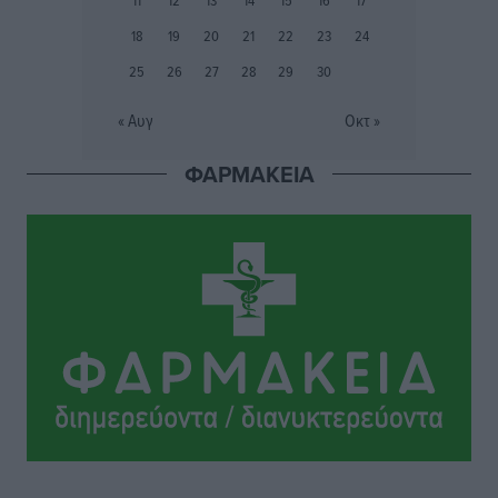
προετοιμασίας
18
19
20
21
22
23
24
Αθλητικά
•
πριν 8 ώρες
25
26
27
28
29
30
Εθνικός Αρχίπολης: Μεγάλο βήμα προόδου η ίδρυση
« Αυγ
Οκτ »
Ακαδημίας
Αθλητικά
•
πριν 8 ώρες
ΦΑΡΜΑΚΕΙΑ
Ιππότες: Με το βλέμμα στραμμένο στο μέλλον
Αθλητικά
•
πριν 8 ώρες
ΠΑΜΕ ΣΤΟΙΧΗΜΑ: Περισσότερα από 95 εκατομμύρια
ευρώ σε κέρδη μοίρασε τον Ιούλιο
Αθλητικά
•
πριν 8 ώρες
Ολοκλήρωση του έργου αναβάθμισης των
υποδομών του Νεστορίδειου Μελάθρου
Τοπικές Ειδήσεις
•
πριν 9 ώρες