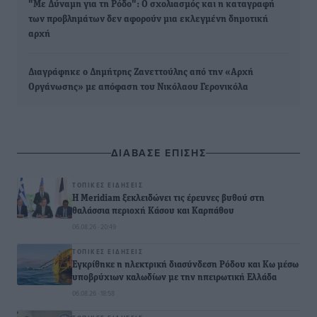
"Με Δύναμη για τη Ρόδο": Ο σχολιασμός και η καταγραφή
των προβλημάτων δεν αφορούν μια εκλεγμένη δημοτική
αρχή
Διαγράφηκε ο Δημήτρης Ζανεττούλης από την «Αρχή
Οργάνωσης» με απόφαση του Νικόλαου Γερονικόλα
ΔΙΑΒΑΣΕ ΕΠΙΣΗΣ
ΤΟΠΙΚΈΣ ΕΙΔΉΣΕΙΣ
Η Meridiam ξεκλειδώνει τις έρευνες βυθού στη
θαλάσσια περιοχή Κάσου και Καρπάθου
06.08.26 · 20:49
ΤΟΠΙΚΈΣ ΕΙΔΉΣΕΙΣ
Εγκρίθηκε η ηλεκτρική διασύνδεση Ρόδου και Κω μέσω
υποβρύχιων καλωδίων με την ηπειρωτική Ελλάδα
06.08.26 · 18:58