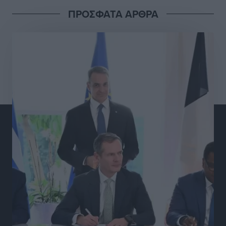
ΠΡΟΣΦΑΤΑ ΑΡΘΡΑ
Γ.Σ. Διαγόρας: Στα «κυανέρυθρα» ο Janni Pembe
Αθλητικά
•
πριν 10 ώρες
Σύλληψη 21χρονου για ναρκωτικά στη Ρόδο
Τοπικές Ειδήσεις
•
πριν 11 ώρες
Με 13,1% κάλυψη εργαζομένων από συλλογικές
συμβάσεις, η Ελλάδα στον “πάτο” της ΕΕ
Απόψεις
•
πριν 11 ώρες
Στο νοσοκομείο της Ρόδου αύριο ο Άδωνις Γεωργιάδης
Τοπικές Ειδήσεις
•
πριν 11 ώρες
Φώτης Γιαννακός στον RV: Με αυξημένες πληρότητες
η Λέρος, στόχος η επιμήκυνση της τουριστικής σεζόν
στο νησί