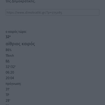
της Δημοκρατικής.
o καιρός τώρα:
32
°
αίθριος καιρός
86
%
11
km/h
ΒΔ
32
32
°/
°
06:20
20:04
πρόγνωση:
31
°
ΤΡ
28
°