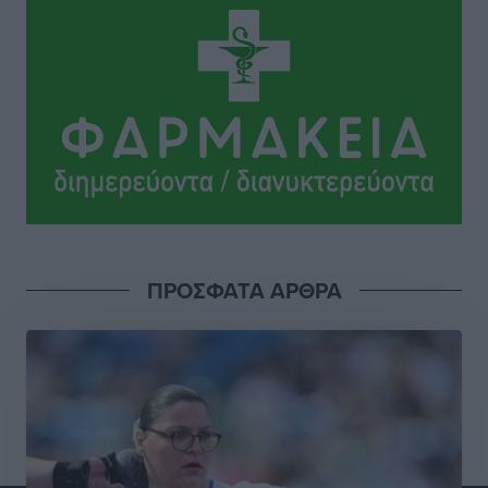
Τοπικές Ειδήσεις
•
πριν 3 ώρες
Την Παρασκευή 21 Αυγούστου η τελετή εγκαινίων
του νέου Περιφερειακού Πολυδύναμου Ιατρείου
Γενναδίου παρουσία του Άδωνι Γεωργιάδη
Τοπικές Ειδήσεις
•
πριν 3 ώρες
Στη Λέρο ο πρόεδρος του ΠΑΣΟΚ Νίκος Ανδρουλάκης
Τοπικές Ειδήσεις
•
πριν 3 ώρες
ΠΡΟΣΦΑΤΑ ΑΡΘΡΑ
Στα 2-2,35 GW ο στόχος για τα πρώτα υπεράκτια
αιολικά πάρκα που θα λειτουργήσουν στη χώρα μας
Ειδήσεις
•
πριν 5 ώρες
Η Ελλάδα κρατά το τουριστικό momentum, παρά τις
γεωπολιτικές αναταράξεις
Ειδήσεις
•
πριν 5 ώρες