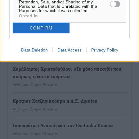
Retention, Sale, and/or Sharing of my
Personal Data that Is Unrelated with the
Purposes for which it was collected.
Ευρωπαϊκό Πρωτάθλημα Στίβου: Εκτός τελικού η
Opted In
Μαγκούλια και συνέχειας η Σπανουδάκη
Αθλητικά
•
πριν 1 λεπτό
CONFIRM
ΚΑΕ Κολοσσός: Οι τιμές των μεμονωμένων εισιτηρίων
Data Deletion
Data Access
Privacy Policy
Αθλητικά
•
πριν 23 λεπτά
Χαράλαμπος Χριστοδούλου: «Το μόνο παιχνίδι που
υπάρχει, είναι το επόμενο»
Αθλητικά
•
πριν 25 λεπτά
Κράτησε Χατζηγιακουμή η Α.Ε. Δικαίου
Αθλητικά
•
πριν 26 λεπτά
Ιπποκράτης: Ανακοίνωσε την Cvetanka Dimova
Αθλητικά
•
πριν 28 λεπτά