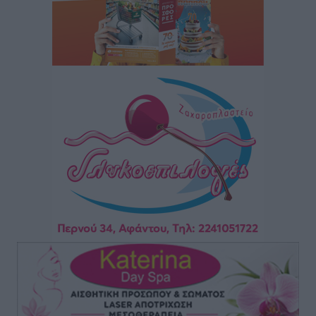
Anelise Karakostas
Αθλητικά
•
πριν 37 λεπτά
Συνελήφθη 73χρονος για διάθεση αλκοόλ σε
ανηλίκους στη Ρόδο
Τοπικές Ειδήσεις
•
πριν 52 λεπτά
Πραγματοποιήθηκαν 43.881 έλεγχοι και βεβαιώθηκαν
12.272 παραβάσεις από την αστυνομία τον Ιούλιο
Τοπικές Ειδήσεις
•
πριν 1 ώρα
Συνελήφθησαν δύο αλλοδαπές για λαθρεμπόριο
καπνικών προϊόντων στη Ρόδο – Κατασχέθηκαν
-3.928- πακέτα χωρίς ειδική ταινία φορολόγησης
Τοπικές Ειδήσεις
•
πριν 1 ώρα
Γ. Χατζημάρκος: 3,58 εκατ. ευρώ για την ανάπλαση
του παραλιακού μετώπου της Πόθιας στην Κάλυμνο