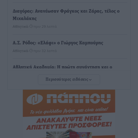
Διαγόρας: Ανανέωσαν Φράγκος και Ζάρας, τέλος ο
Μιχαλάκης
Αθλητικά
•
πριν 29 λεπτά
Α.Σ. Ρόδος: «Ελάφι» ο Γιώργος Καμπούρης
Αθλητικά
•
πριν 32 λεπτά
Αθλητική Ακαδημία: Η πρώτη συνάντηση και ο
σχεδιασμός της νέας χρονιά
Περισσότερες ειδήσεις
Αθλητικά
•
πριν 34 λεπτά
Loutraki K19 Finals: Στην 3η θέση οι Νίκος
Κατσογριδάκης και Ντάνιελ Πιέτρι
Αθλητικά
•
πριν 36 λεπτά
LFC ΑΣΤΙΡ Ιαλυσού: Μετεγγραφική «βόμβα» με την