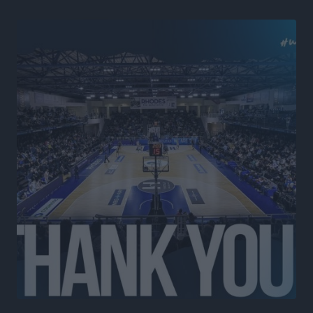
Αστυπάλαια: Το φως που μένει αναμμένο στο κάστρο
Τοπικές Ειδήσεις
•
πριν 5 ώρες
Τουρισμός: «Φτωχός συγγενής κάμπινγκ και
τροχόσπιτα
Ειδήσεις
•
πριν 5 ώρες
Έφυγε από τη ζωή ο επί σειρά ετών εφημέριος στον
ιερό Ναό του Αγίου Νικολάου Παστίδας Μιχαήλ
Καψάλης
Τοπικές Ειδήσεις
•
πριν 23 ώρες