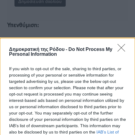
Υπενθύμιση:
Για την μερική αναπαραγωγή της είδησης από άλλες
ιστοσελίδες είναι απαραίτητη η χρήση του παρακάτω
Δημοκρατική της Ρόδου -
Do Not Process My
παρεχόμενου συνδέσμου παραπομπής προς το άρθρο
Personal Information
της Δημοκρατικής.
If you wish to opt-out of the sale, sharing to third parties, or
processing of your personal or sensitive information for
targeted advertising by us, please use the below opt-out
section to confirm your selection. Please note that after your
opt-out request is processed you may continue seeing
o καιρός τώρα:
interest-based ads based on personal information utilized by
us or personal information disclosed to third parties prior to
29
°
your opt-out. You may separately opt-out of the further
αίθριος καιρός
disclosure of your personal information by third parties on the
55
%
IAB’s list of downstream participants. This information may
8
km/h
also be disclosed by us to third parties on the
IAB’s List of