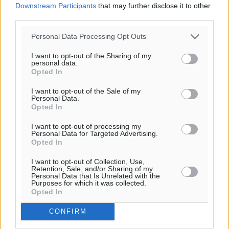
Β
Downstream Participants
that may further disclose it to other
third parties.
29
31
°/
°
06:19
Personal Data Processing Opt Outs
20:05
πρόγνωση:
I want to opt-out of the Sharing of my
personal data.
33
°
Opted In
ΔΕ
30
I want to opt-out of the Sale of my
°
Personal Data.
ΤΡ
Opted In
28
°
I want to opt-out of processing my
ΤΕ
Personal Data for Targeted Advertising.
29
°
Opted In
ΠΕ
I want to opt-out of Collection, Use,
Retention, Sale, and/or Sharing of my
Personal Data that Is Unrelated with the
Purposes for which it was collected.
Opted In
CONFIRM