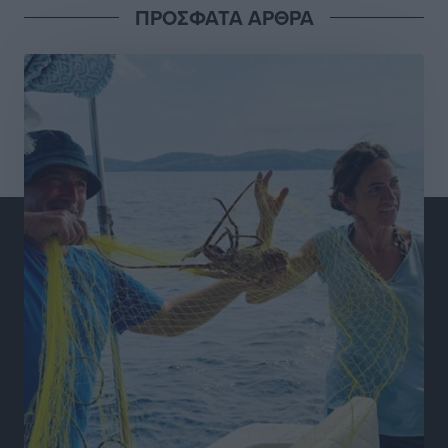
ΠΡΟΣΦΑΤΑ ΑΡΘΡΑ
Δύο σχολεία της Λέρου αλλάζουν όψη με δωρεά
αγάπης για τα παιδιά
Τοπικές Ειδήσεις
•
πριν 15 ώρες
Τουρισμός: Με θετικό πρόσημο έως τώρα η χρονιά,
παρά τα σκαμπανεβάσματα
Ειδήσεις
•
πριν 15 ώρες
Χαρ. Ναβροζίδης στον RV «Σε τρία χρόνια θα είμαστε
η πιο ψηφιακή Περιφέρεια της χώρας» Δημοπρατείται
το έργο ψηφιακού μετασχηματισμού
Τοπικές Ειδήσεις
•
πριν 15 ώρες
Airbnb vs ξενοδοχεία – Πώς αλλάζει ο χάρτης της
φιλοξενίας
Ειδήσεις
•
πριν 15 ώρες