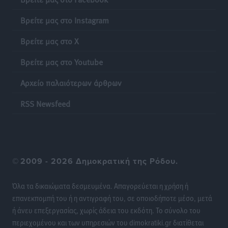
Αθλητικά
•
πριν 23 ώρες
Βρείτε μας στο Instagram
Διαγόρας: Ανανέωσε ο Μιχάλης Χατζηγεωργίου
Βρείτε μας στο X
Αθλητικά
•
πριν 23 ώρες
Βρείτε μας στο Youtube
ΔΕΑΣ Δάφνη Ρόδου: Η Ευαγγελία Τετράδη στο
Αρχείο παλαιότερων άρθρων
τεχνικό επιτελείο
Αθλητικά
•
πριν 23 ώρες
RSS Newsfeed
Γ.Σ. Διαγόρας: Το οργανόγραμμα των Ακαδημιών
Αθλητικά
•
πριν 23 ώρες
©
2009 - 2026 Δημοκρατική της Ρόδου.
Σταυρός Καλυθιών: Απέκτησε και την Ειρήνη
Καρελλάκη
Όλα τα δικαιώματα δεσμευμένα. Απαγορεύεται η χρήση ή
Αθλητικά
•
πριν 24 ώρες
επανεκπομπή του ή η αντιγραφή του, σε οποιοδήποτε μέσο, μετά
ή άνευ επεξεργασίας, χωρίς άδεια του εκδότη. Το σύνολο του
Πρωτάθλημα Καλαθοσφαίρισης Δικηγορικών
περιεχομένου και των υπηρεσιών του dimokratiki.gr διατίθεται