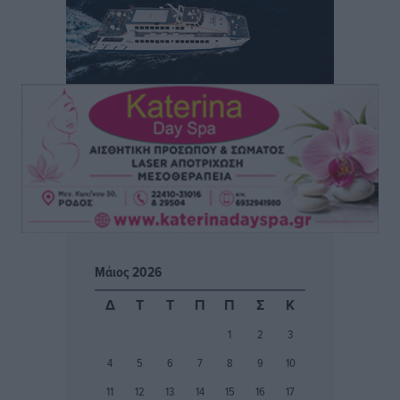
Τσαμπίκα Διαμαντή: Η Ρόδος δεν μπορεί να σχεδιάζει
το μέλλον της μέσα στην αβεβαιότητα
Συνεντεύξεις
•
πριν 2 ώρες
Η υπογεννητικότητα βάζει λουκέτο σε 11 σχολεία
Πρωτοβάθμιας στα Δωδεκάνησα
Ρεπορτάζ
•
πριν 2 ώρες
Κ. Σπανός: Παρά την αυξημένη τουριστική κίνηση, η
αγορά της Ρόδου κινείται κάτω από τις προσδοκίες
Ρεπορτάζ
•
πριν 2 ώρες
Μάιος 2026
Ο λαγοκέφαλος βρήκε επιτέλους τιμή, μένει να βρεθεί
Δ
Τ
Τ
Π
Π
Σ
Κ
και σχέδιο
1
2
3
Δημο-Κρίσεις
•
πριν 2 ώρες
4
5
6
7
8
9
10
Το ΠΑΣΟΚ στα Δωδεκάνησα ψάχνει έξι και του
11
12
13
14
15
16
17