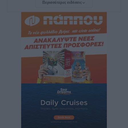
Περισσότερες ειδήσεις
Ιδρυμα Ωνάση: Το όραμα πίσω από τα δύο νέα
σχολεία της Ρόδου
Συνεντεύξεις
•
πριν 2 ώρες
Μιχάλης Χουρδάκης: «Η χώρα χρειάζεται μια
αξιόπιστη εναλλακτική κυβερνητική πρόταση»
Συνεντεύξεις
•
πριν 2 ώρες
Σεβ. Μητροπολίτης Ρόδου κ. Κύριλλος: «Ο Αύγουστος
είναι ο μήνας της Παναγίας και η Θεία Λειτουργία η
καρδιά της ζωής της Εκκλησίας»
Συνεντεύξεις
•
πριν 2 ώρες
Πρέσβης της Βραζιλίας: «Η Ελλάδα και η Βραζιλία
έχουν τεράστιες ευκαιρίες συνεργασίας – Η Ρόδος
μπορεί να διαδραματίσει σημαντικό ρόλο»
Συνεντεύξεις
•
πριν 2 ώρες