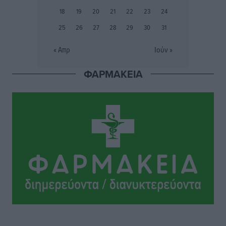
περισσεύουν 14
18
19
20
21
22
23
24
Δημο-Κρίσεις
•
πριν 2 ώρες
25
26
27
28
29
30
31
Η Ροδιακή Επαυλη περιμένει ακόμα να βρεθεί κάποιος
« Απρ
Ιούν »
να την αναλάβει
Δημο-Κρίσεις
•
πριν 2 ώρες
ΦΑΡΜΑΚΕΙΑ
Ενας υπουργός που έρχεται στη Ρόδο με λύσεις και
όχι με υποσχέσεις
Δημο-Κρίσεις
•
πριν 2 ώρες
Ροδάκινα: 9 οφέλη στην υγεία του ανθρώπου
Τοπικές Ειδήσεις
•
πριν 2 ώρες
Καιρός «hot – dry – windy» τις επόμενες 48 ώρες στη
χώρα
Ειδήσεις
•
πριν 14 ώρες